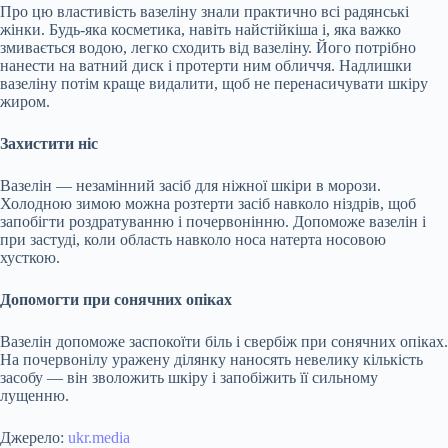
Про цю властивість вазеліну знали практично всі радянські
жінки. Будь-яка косметика, навіть найстійкіша і, яка важко
змивається водою, легко сходить від вазеліну. Його потрібно
нанести на ватний диск і протерти ним обличчя. Надлишки
вазеліну потім краще видалити, щоб не перенасичувати шкіру
жиром.
Захистити ніс
Вазелін — незамінний засіб для ніжної шкіри в морози.
Холодною зимою можна розтерти засіб навколо ніздрів, щоб
запобігти роздратуванню і почервонінню. Допоможе вазелін і
при застуді, коли область навколо носа натерта носовою
хусткою.
Допомогти при сонячних опіках
Вазелін допоможе заспокоїти біль і свербіж при сонячних опіках.
На почервонілу уражену ділянку наносять невелику кількість
засобу — він зволожить шкіру і запобіжить її сильному
лущенню.
Джерело:
ukr.media