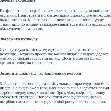
Зробити ексфоліант
Ексфоліант — це скраб, який містить крихітні округлі шліфовані
частинки. Приготувати його в домашніх умовах дуже легко. Для
цього потрібно змішати вазелін з невеликою кількістю цукру.
Такий засіб по догляду за шкірою виявиться набагато дешевшим,
ніж куплений в магазині.
Зволожити кутикулу
Суха кутикула на нігтях змушує пальці рук виглядати вкрай
неохайно. Потрібно просто зволожити шкіру, це відразу додасть
манікюру свіжий і здоровий вигляд. Досить буде невеликої
краплі вазеліну на кожен палець.
Захистити шкіру під час фарбування волосся
Забарвлення волосся в домашніх умовах — процедура зовсім не
щадна. Це видно вже з того, наскільки сильно в’їдаються плями
фарби в тверду поверхню ванни. Зрозуміло, шкіра від впливу
засобу теж страждає. Щоб захистити себе від впливу фарби,
потрібно нанести вазелін уздовж лінії росту волосся і на шию.