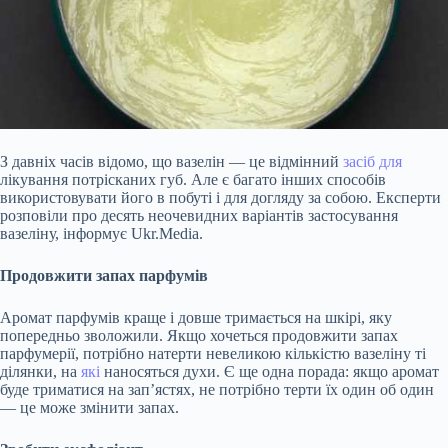
З давніх часів відомо, що вазелін — це відмінний
засіб для
лікування потрісканих губ. Але є багато інших способів
використовувати його в побуті і для догляду за собою. Експерти
розповіли про десять неочевидних варіантів застосування
вазеліну, інформує Ukr.Media.
Продовжити запах парфумів
Аромат парфумів краще і довше тримається на шкірі, яку
попередньо зволожили. Якщо хочеться продовжити запах
парфумерії, потрібно натерти невеликою кількістю вазеліну ті
ділянки, на
які
наносяться духи. Є ще
одна порада: якщо аромат
буде триматися на зап’ястях, не потрібно терти їх один об один
— це може змінити запах.