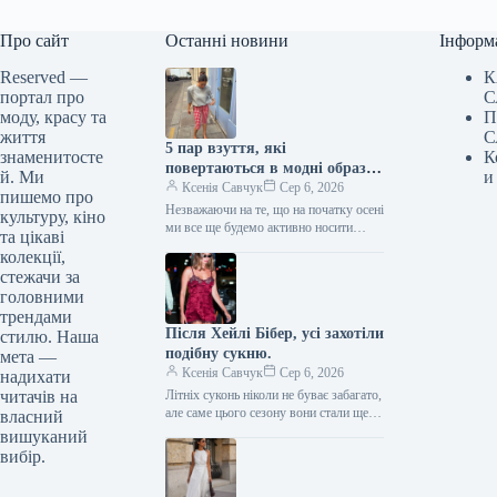
Про сайт
Останні новини
Інформ
Reserved —
К
портал про
С
моду, красу та
П
життя
С
5 пар взуття, які
знаменитосте
К
повертаються в модні образи
й. Ми
и
з приходом осені
Ксенія Савчук
Сер 6, 2026
пишемо про
Незважаючи на те, що на початку осені
культуру, кіно
ми все ще будемо активно носити
та цікаві
мюлі та шльопанці, а також завжди
колекції,
матимемо…
стежачи за
головними
трендами
Після Хейлі Бібер, усі захотіли
стилю. Наша
подібну сукню.
мета —
Ксенія Савчук
Сер 6, 2026
надихати
читачів на
Літніх суконь ніколи не буває забагато,
але саме цього сезону вони стали ще
власний
сміливішими. Тренди літа 2026
вишуканий
остаточно відмовляються від…
вибір.