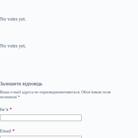
Submit Rating
Rate this item:
No votes yet.
Submit Rating
Rate this item:
No votes yet.
Залишити відповідь
Ваша e-mail адреса не оприлюднюватиметься.
Обов’язкові поля
позначені
*
Ім’я
*
Email
*