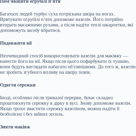
Пом’якшити огрубілі п’яти
Багатьох людей турбує суха потріскана шкіра на ногах.
Врятувати огрубілі п’яти допоможе вазелін. Його потрібно
втирати масажними рухами, а після надіти теплі шкарпетки, які
допоможуть засобу вбратися.
Подовжити вії
Неочевидний спосіб використовувати вазелін для макіяжу —
нанести його на вії. Якщо після цього пофарбувати їх тушшю,
вони будуть виглядати набагато об’ємнішими. До того ж, вазелін
не зробить згубного впливу на шкіру повік.
Одягти сережки
Іноді, особливо після тривалої перерви, буває складно
проштовхнути сережку в дірку в вусі. Знову допоможе вазелін.
Якщо трохи змастити сережку вазеліном, можна надіти її
безболісно і без зайвих зусиль.
Зняти макіяж