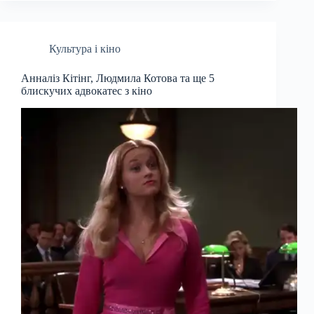
Культура і кіно
Анналіз Кітінг, Людмила Котова та ще 5
блискучих адвокатес з кіно