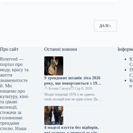
ДАЛІ
Про сайт
Останні новини
Інформ
Reserved —
К
портал про
С
моду, красу та
П
життя
С
9 трендових штанів літа 2026
знаменитосте
К
року, що повертаються з 1970-
й. Ми
и
х
Ксенія Савчук
Сер 8, 2026
пишемо про
Модні тенденції 1970-х не здають
культуру, кіно
своїх позицій вже не один сезон. Цього
та цікаві
літа це особливо помітно за брюками:
колекції,
фасони, характерні…
стежачи за
головними
трендами
4 моделі взуття без підборів,
стилю. Наша
які стануть у пригоді до кінця