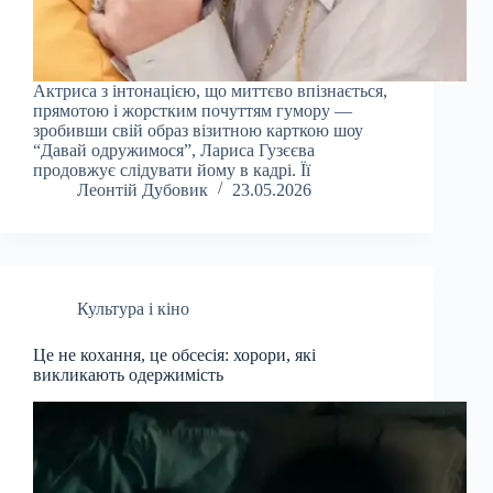
Актриса з інтонацією, що миттєво впізнається,
прямотою і жорстким почуттям гумору —
зробивши свій образ візитною карткою шоу
“Давай одружимося”, Лариса Гузєєва
продовжує слідувати йому в кадрі. Її
Леонтій Дубовик
23.05.2026
Культура і кіно
Це не кохання, це обсесія: хорори, які
викликають одержимість