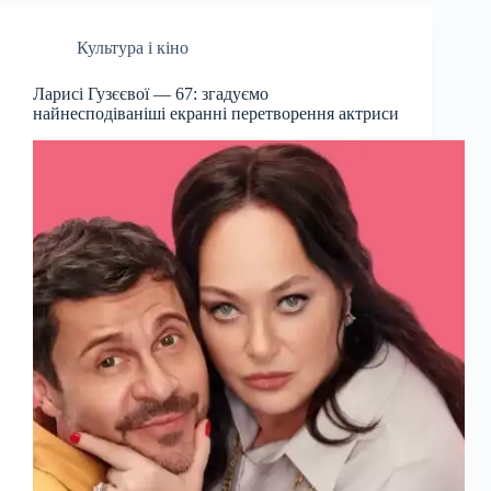
Культура і кіно
Ларисі Гузєєвої — 67: згадуємо
найнесподіваніші екранні перетворення актриси