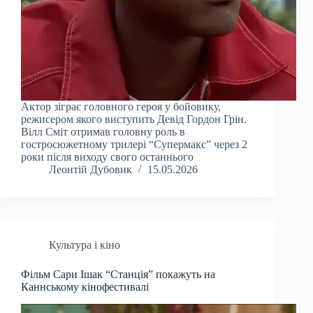
Актор зіграє головного героя у бойовику,
режисером якого виступить Девід Гордон Грін.
Вілл Сміт отримав головну роль в
гостросюжетному трилері “Супермакс” через 2
роки після виходу свого останнього
Леонтій Дубовик
15.05.2026
Культура і кіно
Фільм Сари Ішак “Станція” покажуть на
Каннському кінофестивалі