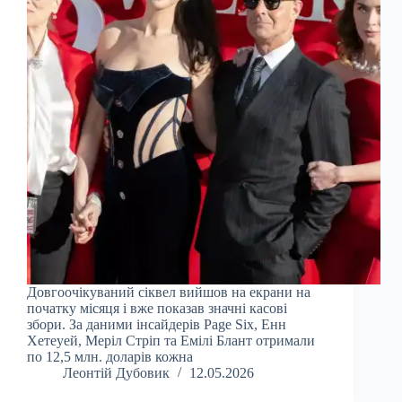
Довгоочікуваний сіквел вийшов на екрани на
початку місяця і вже показав значні касові
збори. За даними інсайдерів Page Six, Енн
Хетеуей, Меріл Стріп та Емілі Блант отримали
по 12,5 млн. доларів кожна
Леонтій Дубовик
12.05.2026