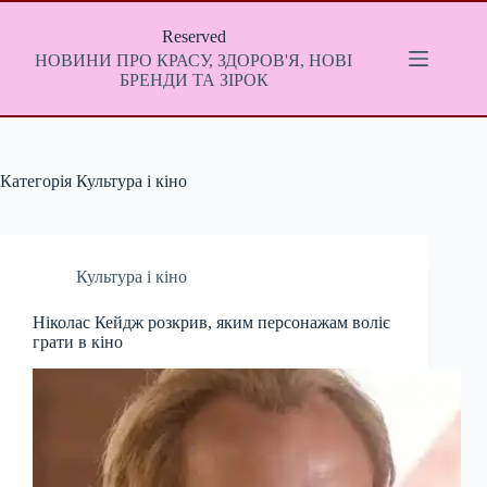
Перейти
до
Reserved
вмісту
НОВИНИ ПРО КРАСУ, ЗДОРОВ'Я, НОВІ
БРЕНДИ ТА ЗІРОК
Категорія
Культура і кіно
Культура і кіно
Ніколас Кейдж розкрив, яким персонажам воліє
грати в кіно