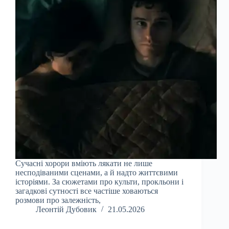
Сучасні хорори вміють лякати не лише
несподіваними сценами, а й надто життєвими
історіями. За сюжетами про культи, прокльони і
загадкові сутності все частіше ховаються
розмови про залежність,
Леонтій Дубовик
21.05.2026