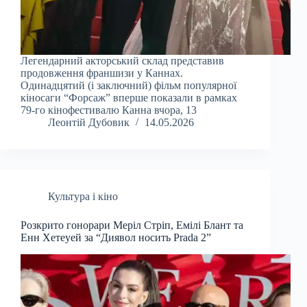
Легендарний акторський склад представив
продовження франшизи у Каннах.
Одинадцятий (і заключний) фільм популярної
кіносаги “Форсаж” вперше показали в рамках
79-го кінофестивалю Канна вчора, 13
Леонтій Дубовик
14.05.2026
Культура і кіно
Розкрито гонорари Меріл Стріп, Емілі Блант та
Енн Хетеуей за “Диявол носить Prada 2”