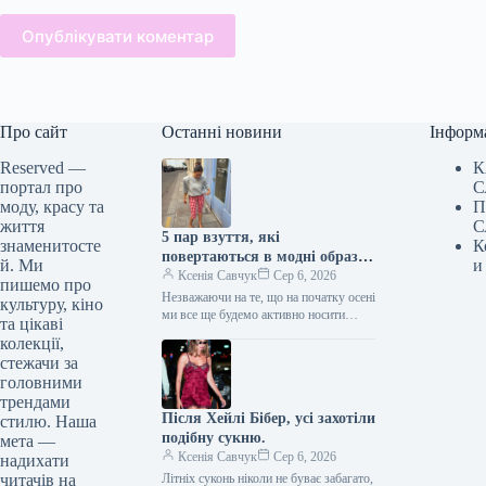
Опублікувати коментар
Про сайт
Останні новини
Інформ
Reserved —
К
портал про
С
моду, красу та
П
життя
С
5 пар взуття, які
знаменитосте
К
повертаються в модні образи
й. Ми
и
з приходом осені
Ксенія Савчук
Сер 6, 2026
пишемо про
Незважаючи на те, що на початку осені
культуру, кіно
ми все ще будемо активно носити
та цікаві
мюлі та шльопанці, а також завжди
колекції,
матимемо…
стежачи за
головними
трендами
Після Хейлі Бібер, усі захотіли
стилю. Наша
подібну сукню.
мета —
Ксенія Савчук
Сер 6, 2026
надихати
читачів на
Літніх суконь ніколи не буває забагато,