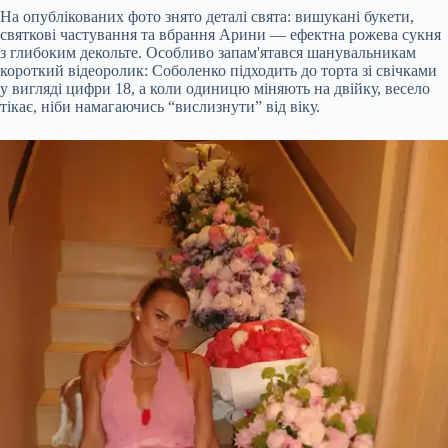
На опублікованих фото знято деталі свята: вишукані букети,
святкові частування та вбрання Арини — ефектна рожева сукня
з глибоким декольте. Особливо запам'ятався шанувальникам
короткий відеоролик: Соболенко підходить до торта зі свічками
у вигляді цифри 18, а коли одиницю міняють на двійку, весело
тікає, ніби намагаючись “вислизнути” від віку.