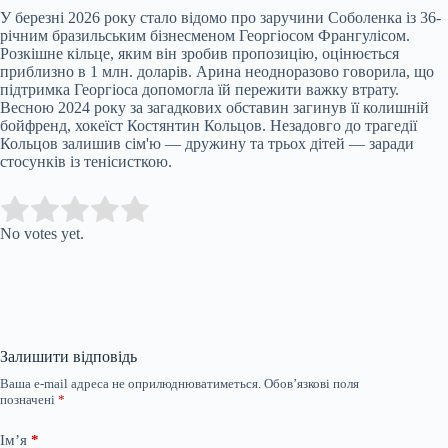
У березні 2026 року стало відомо про заручини Соболенка із 36-
річним бразильським бізнесменом Георгіосом Франгулісом.
Розкішне кільце, яким він зробив пропозицію, оцінюється
приблизно в 1 млн. доларів. Арина неодноразово говорила, що
підтримка Георгіоса допомогла їй пережити важку втрату.
Весною 2024 року за загадкових обставин загинув її колишній
бойфренд, хокеїст Костянтин Кольцов. Незадовго до трагедії
Кольцов залишив сім'ю — дружину та трьох дітей — заради
стосунків із тенісисткою.
Submit Rating
Rate this item:
No votes yet.
Залишити відповідь
Ваша e-mail адреса не оприлюднюватиметься.
Обов’язкові поля
позначені
*
Ім’я
*