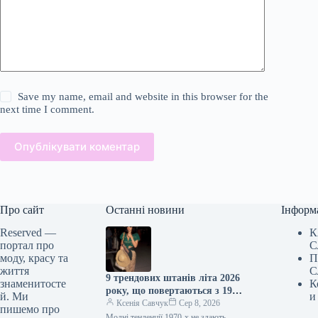
Save my name, email and website in this browser for the
next time I comment.
Опублікувати коментар
Про сайт
Останні новини
Інформ
Reserved —
К
портал про
С
моду, красу та
П
життя
С
9 трендових штанів літа 2026
знаменитосте
К
року, що повертаються з 1970-
й. Ми
и
х
Ксенія Савчук
Сер 8, 2026
пишемо про
Модні тенденції 1970-х не здають