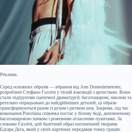
Реклама.
Серед основних образів — вбрання від Ann Demeulemeester,
розроблені Стефано Галлічі у тісній взаємодії з артисткою. Вони
стали підґрунтям сценічної драматургії: багатошарові, мінливі та
ретельно опрацьовані до найдрібніших деталей, ці образи
трансформуються разом із рухом і ритмом шоу. Зокрема, під час
виконання Porcelana співачка постає у білому боді, доповненому
багатошаровою пачкою і рожевими атласними пуантами. За
словами Галлічі, цей балетний образ натхненний творами
Едґара Деґа, який у своїх картинах передавав тонку грацію