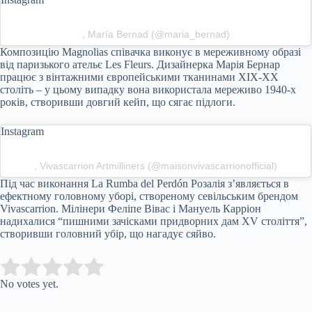
, María Bernad (@maria_bernad)
Композицію Magnolias співачка виконує в мереживному образі
від паризького ательє Les Fleurs. Дизайнерка Марія Бернар
працює з вінтажними європейськими тканинами XIX-XX
століть – у цьому випадку вона використала мереживо 1940-х
років, створивши довгий кейп, що сягає підлоги.
Instagram
, Vivascarrion Artmilliners (@maisonvivascarrionofficial)
Під час виконання La Rumba del Perdón Розалія з’являється в
ефектному головному уборі, створеному севільським брендом
Vivascarrion. Мілінери Феліпе Вівас і Мануель Карріон
надихалися “пишними зачісками придворних дам XV століття”,
створивши головний убір, що нагадує сяйво.
Submit Rating
Rate this item:
No votes yet.