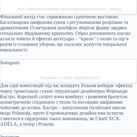
, Ann Demeulemeester (@anndemeulemeester_official)
Фінальний вихід стає справжньою сценічною виставою.
Багатошарова шифонова сукня з регульованими розрізами та
драматичним 15-метровим шлейфом зберігає форму завдяки
спеціально збудованому криноліну. Образ доповнюють високі
атласні чоботи й ефектні аксесуари – “крила” з тюлю та пір’я
разом із головним убором, що посилює відчуття театральної
нереальності.
Instagram
, Fernanda Castro (@efimmero)
Для серії композицій під час концерту Розалія вибирає ефектну
чорну трикотажну сукню перуанської дизайнерки Фернанди
Кастро. Короткий силует вона комбінує з рожевим бралетом,
асиметричною спідницею з тюлю та високими шкіряними
чоботами до коліна. Кастро – випускниця італійської школи
моди Polimoda, проте її провокативні дизайни вже встигли
з’явитися в гардеробах таких виконавиць, як Charli XCX,
ADÉLA, а тепер і Розалія.
Instagram