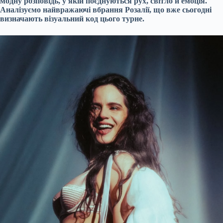
модну розповідь, у якій поєднуються рух, світло й емоція.
Аналізуємо найвражаючі вбрання Розалії, що вже сьогодні
визначають візуальний код цього турне.