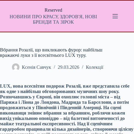
Перейти
до
Reserved
вмісту
НОВИНИ ПРО КРАСУ, ЗДОРОВ'Я, НОВІ
БРЕНДИ ТА ЗІРОК
Вбрання Розалії, що викликають фурор: найбільш
вражаючі луки з її всесвітнього LUX туру.
Ксенія Савчук
29.03.2026
Колекції
LUX, нова всесвітня подорож Розалії, вже представила себе
як одне з найбільш обговорюваних музичних шоу року.
Розпочавшись у Європі, він охоплює головні міста – від
Парижа і Ліона до Лондона, Мадрида та Барселони, а потім
продовжиться у Північній і Південній Америці. На сцені
виконавиця змінює вбрання за вбранням, роблячи кожен
вихід унікальною оповіддю – від балетної витонченості до
майже театральної експресивності. Над її сценічним
гардеробом працювали кілька дизайнерів, створюючи цілісну