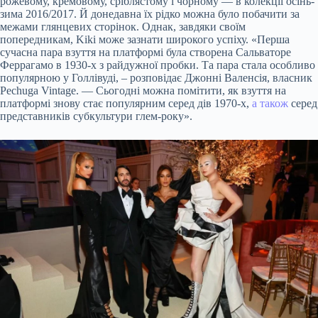
рожевому, кремовому, сріблястому і чорному — в колекції осінь-
зима 2016/2017. Й донедавна їх рідко можна було побачити за
межами глянцевих сторінок. Однак, завдяки своїм
попередникам, Kiki може зазнати широкого успіху. «Перша
сучасна пара взуття на платформі була створена Сальваторе
Феррагамо в 1930-х з райдужної пробки. Та пара стала особливо
популярною у Голлівуді, – розповідає Джонні Валенсія, власник
Pechuga Vintage. — Сьогодні можна помітити, як взуття на
платформі знову стає популярним серед дів 1970-х,
а також
серед
представників субкультури глем-року».