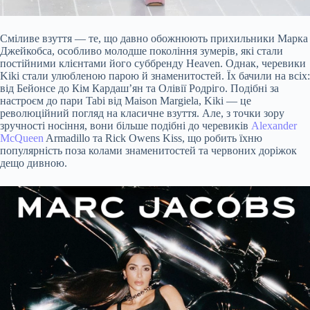
Сміливе взуття — те, що давно обожнюють прихильники Марка
Джейкобса, особливо молодше покоління зумерів, які стали
постійними клієнтами його суббренду Heaven. Однак, черевики
Kiki стали улюбленою парою й знаменитостей. Їх бачили на всіх:
від Бейонсе до Кім Кардаш’ян та Олівії Родріго. Подібні за
настроєм до пари Tabi від Maison Margiela, Kiki — це
революційний погляд на класичне взуття. Але, з точки зору
зручності носіння, вони більше подібні до черевиків
Alexander
McQueen
Armadillo та Rick Owens Kiss, що робить їхню
популярність поза колами знаменитостей та червоних доріжок
дещо дивною.