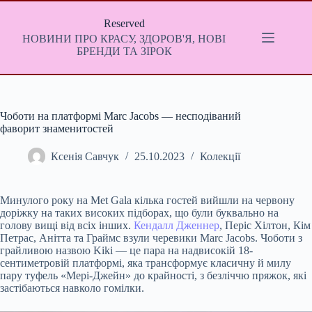
Перейти
до
Reserved
вмісту
НОВИНИ ПРО КРАСУ, ЗДОРОВ'Я, НОВІ
БРЕНДИ ТА ЗІРОК
Чоботи на платформі Marc Jacobs — несподіваний
фаворит знаменитостей
Ксенія Савчук
25.10.2023
Колекції
Минулого року на Met Gala кілька гостей вийшли на червону
доріжку на таких високих підборах, що були буквально на
голову вищі від всіх інших.
Кендалл Дженнер
, Періс Хілтон, Кім
Петрас, Анітта та Граймс взули черевики Marc Jacobs. Чоботи з
грайливою назвою Kiki — це пара на надвисокій 18-
сентиметровій платформі, яка трансформує класичну й милу
пару туфель «Мері-Джейн» до крайності, з безліччю пряжок, які
застібаються навколо гомілки.