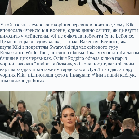
У той час як глем-рокове коріння черевиків пояснює, чому Kiki
вподобала Френсіс Бін Кобейн, однак дивно бачити, як це взуття
виходить у мейнстрим. «Я не очікував побачити їх на Бейонсе.
Це мене справді здивувало», — каже Валенсія. Бейонсе, яка
взула Kiki з покриттям Swarovski під час світового туру
Renaissance World Tour, не єдина відома зірка, яку останнім часом
бачили в цих черевиках. Олівія Родріго обрала кілька пар: з
чорної лакованої шкіри та бузкову, які вона поєднувала зі своїм
вартим заздрості вінтажним гардеробом. Дуа Ліпа одягла пару
чорних Kiki, підписавши фото в Instagram: «Чим вищий каблук,
тим ближче до Бога».