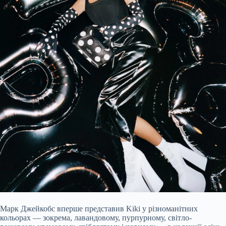
Марк Джейкобс вперше представив Kiki у різноманітних
кольорах — зокрема, лавандовому, пурпурному, світло-