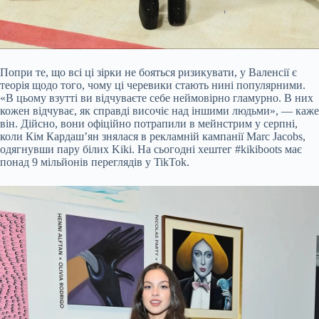
Попри те, що всі ці зірки не бояться ризикувати, у Валенсії є
теорія щодо того, чому ці черевики стають нині популярними.
«В цьому взутті ви відчуваєте себе неймовірно гламурно. В них
кожен відчуває, як справді височіє над іншими людьми», — каже
він. Дійсно, вони офіційно потрапили в мейнстрим у серпні,
коли Кім Кардаш’ян знялася в рекламній кампанії Marc Jacobs,
одягнувши пару білих Kiki. На сьогодні хештег #kikiboots має
понад 9 мільйонів переглядів у TikTok.