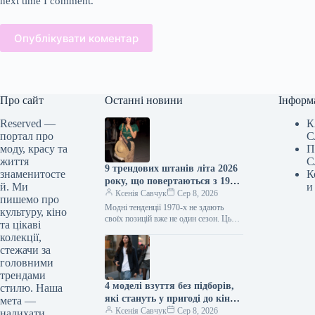
next time I comment.
Опублікувати коментар
Про сайт
Останні новини
Інформ
Reserved —
К
портал про
С
моду, красу та
П
життя
С
9 трендових штанів літа 2026
знаменитосте
К
року, що повертаються з 1970-
й. Ми
и
х
Ксенія Савчук
Сер 8, 2026
пишемо про
Модні тенденції 1970-х не здають
культуру, кіно
своїх позицій вже не один сезон. Цього
та цікаві
літа це особливо помітно за брюками:
колекції,
фасони, характерні…
стежачи за
головними
трендами
4 моделі взуття без підборів,
стилю. Наша
які стануть у пригоді до кінця
мета —
літа
Ксенія Савчук
Сер 8, 2026
надихати