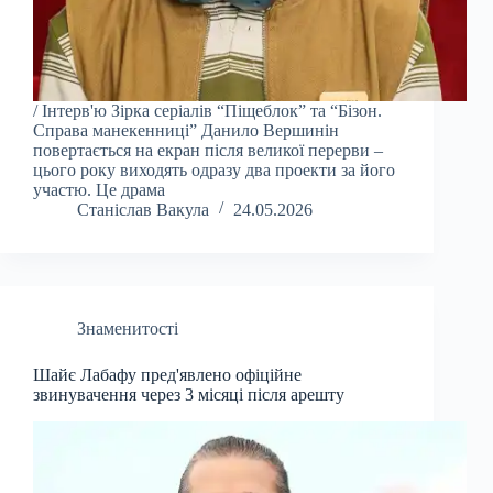
/ Інтерв'ю Зірка серіалів “Піщеблок” та “Бізон.
Справа манекенниці” Данило Вершинін
повертається на екран після великої перерви –
цього року виходять одразу два проекти за його
участю. Це драма
Станіслав Вакула
24.05.2026
Знаменитості
Шайє Лабафу пред'явлено офіційне
звинувачення через 3 місяці після арешту