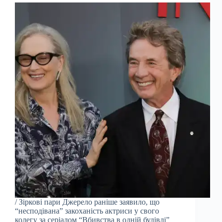
/ Зіркові пари Джерело раніше заявило, що
“несподівана” закоханість актриси у свого
колегу за серіалом “Вбивства в одній будівлі”