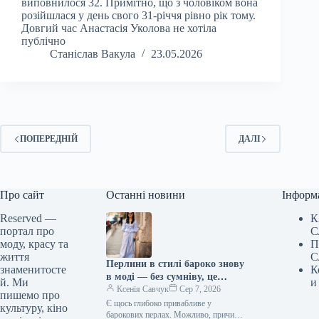
виповнилося 32. Примітно, що з чоловіком вона
розійшлася у день свого 31-річчя рівно рік тому.
Довгий час Анастасія Уколова не хотіла
публічно
Станіслав Вакула
23.05.2026
ПОПЕРЕДНІЙ
ДАЛІ
Про сайт
Останні новини
Інформ
Reserved —
К
портал про
С
моду, красу та
П
життя
С
Перлини в стилі бароко знову
знаменитосте
К
в моді — без сумніву, це
й. Ми
и
головна прикраса кінця 2026
Ксенія Савчук
Сер 7, 2026
пишемо про
року.
Є щось глибоко привабливе у
культуру, кіно
барокових перлах. Можливо, причина