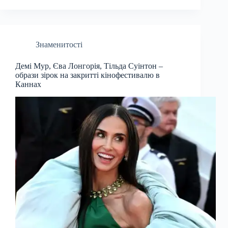
Знаменитості
Демі Мур, Єва Лонгорія, Тільда Суінтон –
образи зірок на закритті кінофестивалю в
Каннах