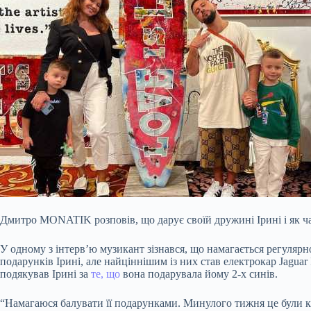
Дмитро MONATIK розповів, що дарує своїй дружині Ірині і як час
У одному з інтерв’ю музикант зізнався, що намагається регуляр
подарунків Ірині, але найціннішим із них став електрокар Jaguar 
подякував Ірині за
те, що
вона подарувала йому 2-х синів.
“Намагаюся балувати її подарунками. Минулого тижня це були кв