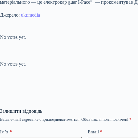
матеріального — це електрокар guar I-Pace”, — прокоментував Д
Джерело:
ukr.media
Submit Rating
Rate this item:
No votes yet.
Submit Rating
Rate this item:
No votes yet.
Залишити відповідь
Ваша e-mail адреса не оприлюднюватиметься.
Обов’язкові поля позначені
*
Ім’я
*
Email
*