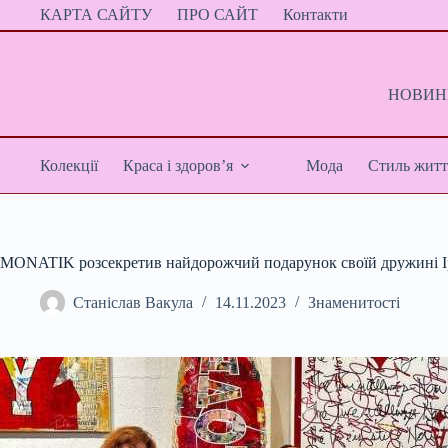
Перейти
КАРТА САЙТУ
ПРО САЙТ
Контакти
до
вмісту
НОВИНИ
Колекції
Краса і здоров’я
Мода
Стиль житт
MONATIK розсекретив найдорожчий подарунок своїй дружині І
Станіслав Вакула
14.11.2023
Знаменитості