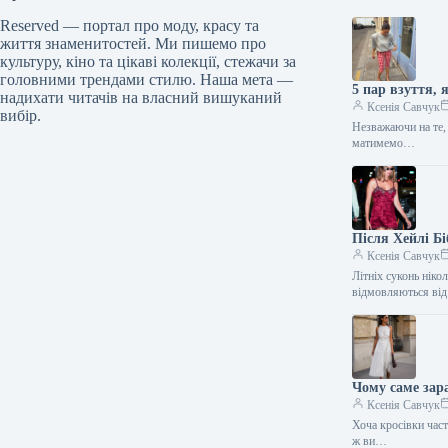
Reserved — портал про моду, красу та
життя знаменитостей. Ми пишемо про
культуру, кіно та цікаві колекції, стежачи за
головними трендами стилю. Наша мета —
5 пар взуття, 
надихати читачів на власний вишуканий
Ксенія Савчук
вибір.
Незважаючи на те,
матимемо…
Після Хейлі Бі
Ксенія Савчук
Літніх суконь ніко
відмовляються ві
Чому саме зар
Ксенія Савчук
Хоча кросівки час
ж ви…