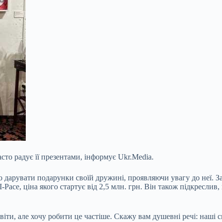
то радує її презентами, інформує Ukr.Media.
но дарувати подарунки своїй дружині, проявляючи увагу до неї. 
I-Pace, ціна якого стартує від 2,5 млн. грн. Він також підкресли
іти, але хочу робити це частіше. Скажу вам душевні речі: наші