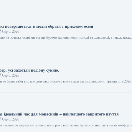
які повертаються в модні образи з приходом осені
Сер 6, 2026
 що на початку осені ми все ще будемо активно носити мюлі та шльопанці, а також завжд
бер, усі захотіли подібну сукню.
Сер 6, 2026
ли не буває забагато, але саме цього сезону вони стали ще сміливішими. Тренди літа 2026
д…
аз ідеальний час для мокасинів – найлегшого закритого взуття
Сер 6, 2026
то є основою гардеробу, в теплу пору року взуття має бути особливо легким та комфор