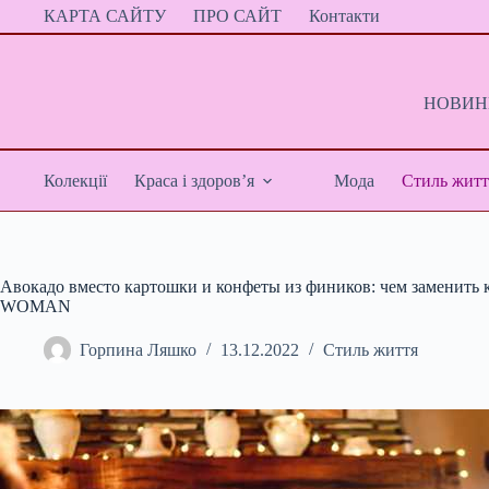
Перейти
КАРТА САЙТУ
ПРО САЙТ
Контакти
до
вмісту
НОВИНИ
Колекції
Краса і здоров’я
Мода
Стиль житт
Авокадо вместо картошки и конфеты из фиников: чем заменить 
WOMAN
Горпина Ляшко
13.12.2022
Стиль життя