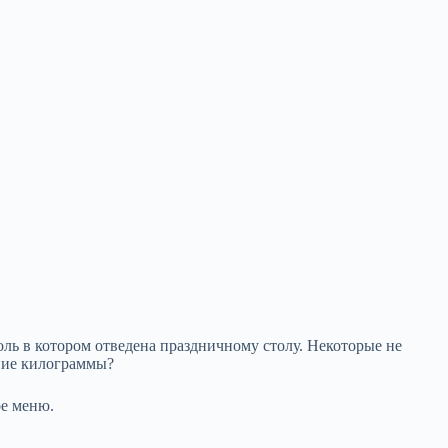
оль в котором отведена праздничному столу. Некоторые не
шние килограммы?
ое меню.