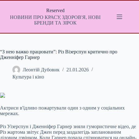
Перейти
до
Reserved
вмісту
НОВИНИ ПРО КРАСУ, ЗДОРОВ'Я, НОВІ
БРЕНДИ ТА ЗІРОК
“З нею важко працювати”: Різ Візерспун критично про
Дженніфер Гарнер
Леонтій Дубовик
21.01.2026
Культура і кіно
Актриси в'їдливо пожартували один з одним у соціальних
мережах.
Різ Уізерспун і Дженніфер Гарнер зняли гумористичне відео, де
Різ жартома звітує Джен перед заздалегідь запланованим
діловим
дзвінком. Коли Гарнер почала спізнюватися на онлайн-