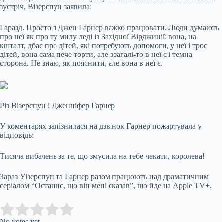
зустріч, Візерспун заявила:
Гаразд. Просто з Джен Гарнер важко працювати. Люди думають
про неї як про ту милу леді із Західної Вірджинії: вона, на
кшталт, дбає про дітей, які потребують допомоги, у неї і троє
дітей, вона сама пече торти, але взагалі-то в неї є і темна
сторона. Не знаю, як пояснити, але вона в неї є.
Різ Візерспун і Дженніфер Гарнер
У коментарях запізнилася на дзвінок Гарнер пожартувала у
відповідь:
Тисяча вибачень за те, що змусила на тебе чекати, королева!
Зараз Уізерспун та Гарнер разом працюють над драматичним
серіалом “Останнє, що він мені сказав”, що йде на Apple TV+.
Submit Rating
Rate this item:
No votes yet.