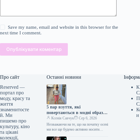
Save my name, email and website in this browser for the
next time I comment.
Опублікувати коментар
Про сайт
Останні новини
Інформ
Reserved —
К
портал про
С
моду, красу та
П
життя
С
5 пар взуття, які
знаменитосте
К
повертаються в модні образи
й. Ми
и
з приходом осені
Ксенія Савчук
Сер 6, 2026
пишемо про
Незважаючи на те, що на початку осені
культуру, кіно
ми все ще будемо активно носити
та цікаві
мюлі та шльопанці, а також завжди
колекції,
матимемо…