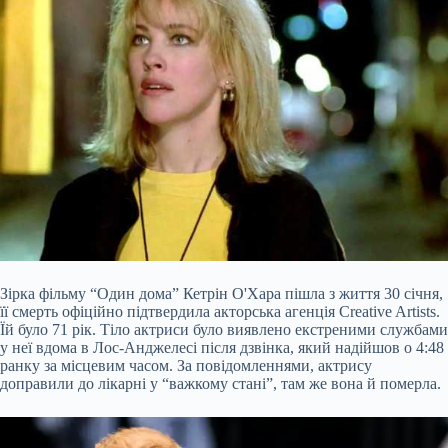
Зірка фільму “Один дома” Кетрін О'Хара пішла з життя 30 січня,
її смерть офіційно підтвердила акторська агенція Creative Artists.
Їй було 71 рік. Тіло актриси було виявлено екстреними службами
у неї вдома в Лос-Анджелесі після дзвінка, який надійшов о 4:48
ранку за місцевим часом. За повідомленнями, актрису
доправили до лікарні у “важкому стані”, там же вона й померла.