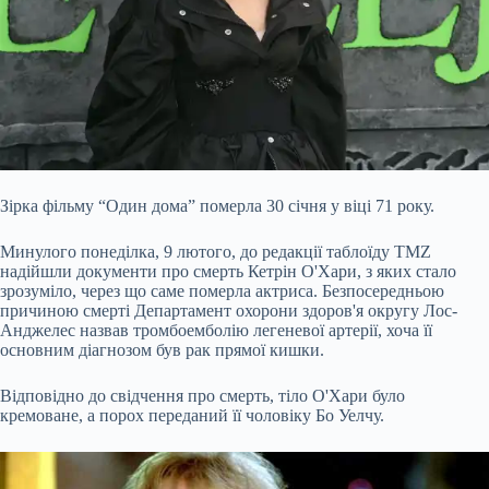
Зірка фільму “Один дома” померла 30 січня у віці 71 року.
Минулого понеділка, 9 лютого, до редакції таблоїду TMZ
надійшли документи про смерть Кетрін О'Хари, з яких стало
зрозуміло, через що саме
померла актриса. Безпосередньою
причиною смерті Департамент охорони здоров'я округу Лос-
Анджелес назвав тромбоемболію легеневої артерії, хоча її
основним діагнозом був рак прямої кишки.
Відповідно до свідчення про смерть, тіло О'Хари було
кремоване, а порох переданий її чоловіку Бо Уелчу.