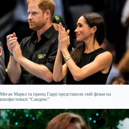
Меган Маркл та принц Гаррі представили свій фільм на
кінофестивалі “Санденс”