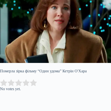
Померла зірка фільму “Один удома” Кетрін О'Хара
Submit Rating
Rate this item:
No votes yet.