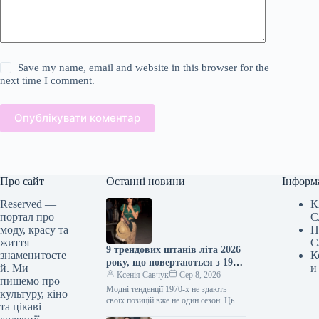
Save my name, email and website in this browser for the
next time I comment.
Опублікувати коментар
Про сайт
Останні новини
Інформ
Reserved —
К
портал про
С
моду, красу та
П
життя
С
9 трендових штанів літа 2026
знаменитосте
К
року, що повертаються з 1970-
й. Ми
и
х
Ксенія Савчук
Сер 8, 2026
пишемо про
Модні тенденції 1970-х не здають
культуру, кіно
своїх позицій вже не один сезон. Цього
та цікаві
літа це особливо помітно за брюками: