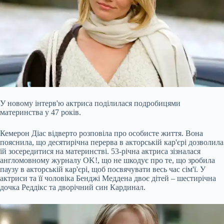
У новому інтерв'ю актриса поділилася подробицями
материнства у 47 років.
Кемерон Діас відверто розповіла про особисте життя. Вона
пояснила, що десятирічна перерва в акторській кар'єрі
дозволила
їй зосередитися на материнстві. 53-річна актриса зізналася
англомовному журналу OK!, що не шкодує про те, що зробила
паузу в акторській кар'єрі, щоб посвячувати весь час сім'ї. У
актриси та її чоловіка Бенджі Меддена двоє дітей – шестирічна
дочка Реддікс та дворічний син Кардинал.