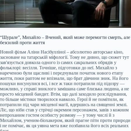
“Шурале”, Михайло – Вчений, який може перемогти смерть, але
безсилий проти життя
Новий фільм Аліни Насібулліної – абсолютно авторське кіно,
засноване на татарській міфології. Тому не дивно, що сюжет тут
зав'язується довкола одного із самих сакральних обрядів у
фольклорі: весілля. Точніше, підготовки до неї. Михайло з
нареченою були щасливі і передчували початок нового етапу
життя, поки раптом не впізнали, що брат дівчини зник. На його
пошуки висунулися всі, і все ж таки потрапили під підозру —
можливо, у справі зниклого замішана саме близька людина, а не
просто місцевий бандит. Втім, що далі заходило розслідування,
то більше містики творилося навколо. Герої й не помітили, як
потрапили під чари місцевої магії, вдершись на священні землі.
Ліс, що ніби став у стрічці окремим персонажем, завів з кожним
непроханим гостем особисту розмову — у тому числі й з
Михайлом, ученим-біохакером, який прагне піти проти природи
і не помічає, як ця уявна мета вже позбавила його всіх реальних
благ.