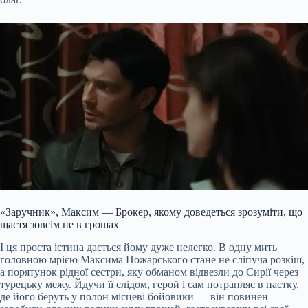
«Заручник», Максим — Брокер, якому доведеться зрозуміти, що
щастя зовсім не в грошах
І ця проста істина дасться йому дуже нелегко. В одну мить
головною мрією Максима Пожарського стане не сліпуча розкіш,
а порятунок рідної сестри, яку обманом відвезли до Сирії через
турецьку межу. Йдучи її слідом, герой і сам потрапляє в пастку,
де його беруть у полон місцеві бойовики — він повинен