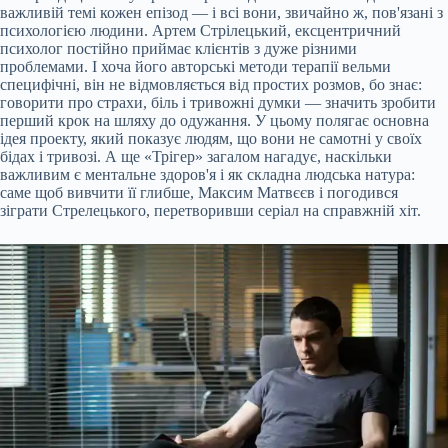
важливій темі кожен епізод — і всі вони, звичайно ж, пов'язані з
психологією людини. Артем Стрілецький, ексцентричний
психолог постійно приймає клієнтів з дуже різними
проблемами. І хоча його авторські методи терапії вельми
специфічні, він не відмовляється від простих розмов, бо знає:
говорити про страхи, біль і тривожні думки — значить зробити
перший крок на шляху до одужання. У цьому полягає основна
ідея проекту, який показує людям, що вони не самотні у своїх
бідах і тривозі. А ще «Трігер» загалом нагадує, наскільки
важливим є ментальне здоров'я і як складна людська натура:
саме щоб вивчити її глибше, Максим Матвєєв і погодився
зіграти Стрелецького, перетворивши серіал на справжній хіт.