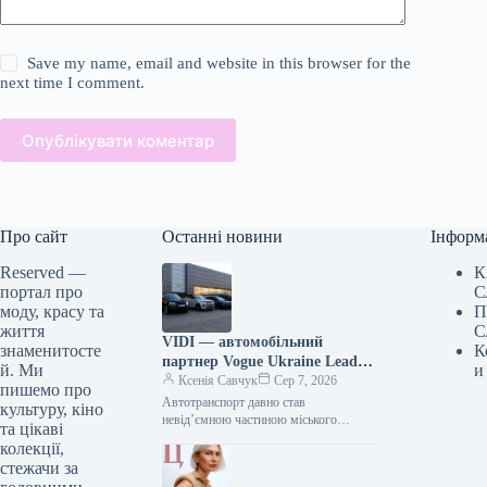
Save my name, email and website in this browser for the
next time I comment.
Опублікувати коментар
Про сайт
Останні новини
Інформ
Reserved —
К
портал про
С
моду, красу та
П
життя
С
VIDI — автомобільний
знаменитосте
К
партнер Vogue Ukraine Leaders
й. Ми
и
Gala: які автомобілі будуть
Ксенія Савчук
Сер 7, 2026
пишемо про
представлені на заході
Автотранспорт давно став
культуру, кіно
невід’ємною частиною міського
та цікаві
середовища — простором, що з’єднує
колекції,
роботу та дім, подорожі та
стежачи за
повсякденні клопоти. Тому вибір…