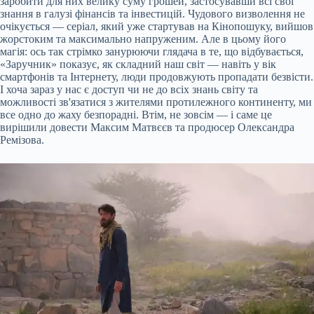
заробити для них велику суму грошей, застосувавши всі свої
знання в галузі фінансів та інвестицій. Чудового визволення не
очікується — серіал, який уже стартував на Кінопошуку, вийшов
жорстоким та максимально напруженим. Але в цьому його
магія: ось так стрімко занурюючи глядача в те, що відбувається,
«Заручник» показує, як складний наш світ — навіть у вік
смартфонів та Інтернету, люди продовжують пропадати безвісти.
І хоча зараз у нас є доступ чи не до всіх знань світу та
можливості зв'язатися з жителями протилежного континенту, ми
все одно до жаху безпорадні. Втім, не зовсім — і саме це
вирішили довести Максим Матвєєв та продюсер Олександра
Ремізова.