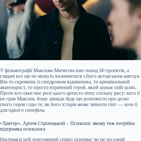
У фільмографії Максима Матвєєва вже понад 60 проектів, а
глядачі все ще не можуть визначитися з його акторським амплуа.
Він то скромник із синдромом відмінника, то кримінальний
авантюрист, то просто
втрачений герой, який шукає свій шлях.
Проте все-таки має ролі цього артиста чітку спільну рису: кого б
не грав Максим, йому завжди буде що розповісти про долю
свого героя і про те, як його історія може змінити світ — хоча б
для одного синефіла.
«Тригер», Артем Стрілецький – Психолог, якому теж потрібна
підтримка психолога
Насправді цей популярний серіал піднімає чи не по одній