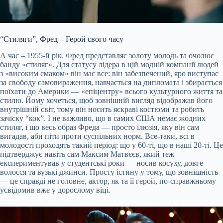
“Стиляги”, Фред – Герой свого часу
А час – 1955-й рік. Фред представляє золоту молодь та очолює
банду «стиляг». Для статусу лідера в цій модній компанії людей
з «високим смаком» він має все: він забезпечений, яро виступає
за свободу самовираження, навчається на дипломата і збирається
поїхати до Америки — «епіцентру» всього культурного життя та
стилю. Йому хочеться, щоб зовнішній вигляд відображав його
внутрішній світ, тому він носить яскраві костюми та робить
зачіску “кок”. І не важливо, що в самих США немає жодних
стиляг, і що весь образ Фреда — просто ілюзія, яку він сам
вигадав, аби піти проти суспільних норм. Все-таки, всі в
молодості проходять такий період: що у 60-ті, що в наші 20-ті. Це
підтверджує навіть сам Максим Матвєєв, який теж
експериментував у студентські роки — носив косуху, довге
волосся та вузькі джинси. Просту істину у тому, що зовнішність
— це справді не головне, актор, як та її герой, по-справжньому
усвідомив вже у дорослому віці.