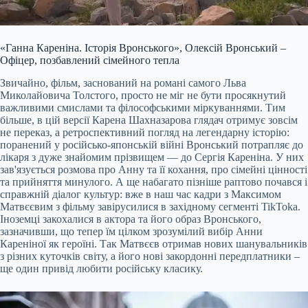
«Ганна Кареніна. Історія Вронського», Олексій Вронський –
Офіцер, позбавлений сімейного тепла
Звичайно, фільм, заснований на романі самого Льва
Миколайовича Толстого, просто не міг не бути просякнутий
важливими смислами та філософськими міркуваннями. Тим
більше, в цій версії Карена Шахназарова глядач отримує зовсім
не переказ, а ретроспективний погляд на легендарну історію:
поранений у російсько-японській війні Вронський потрапляє до
лікаря з дуже знайомим прізвищем — до Сергія Кареніна. У них
зав'язується розмова про Анну та її кохання, про сімейні цінності
та прийняття минулого. А ще набагато пізніше раптово почався і
справжній діалог культур: вже в наш час кадри з Максимом
Матвєєвим з фільму завірусилися в західному сегменті TikToka.
Іноземці закохалися в актора та його образ Вронського,
зазначивши, що тепер їм цілком зрозумілий вибір Анни
Кареніної як героїні. Так Матвєєв отримав нових шанувальників
з різних куточків світу, а його нові закордонні передплатники –
ще один привід любити російську класику.