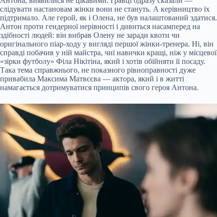
Антона, виявилися не цікавими. Гравці одразу сказали —
слідувати настановам жінки вони не стануть. А керівництво їх
підтримало. Але герой, як і Олена, не був налаштований здатися.
Антон проти гендерної нерівності і дивиться насамперед на
здібності людей: він вибрав Олену не заради квоти чи
оригінального піар-ходу у вигляді першої жінки-тренера. Ні, він
справді побачив у ній майстра, чиї навички кращі, ніж у місцевої
«зірки футболу» Філа Нікітіна, який і хотів обійняти її посаду.
Така тема справжнього, не показного рівноправності дуже
привабила Максима Матвєєва — актора, який і в житті
намагається дотримуватися принципів свого героя Антона.