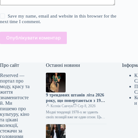
Save my name, email and website in this browser for the
next time I comment.
Опублікувати коментар
Про сайт
Останні новини
Інформ
Reserved —
К
портал про
С
моду, красу та
П
життя
С
9 трендових штанів літа 2026
знаменитосте
К
року, що повертаються з 1970-
й. Ми
и
х
Ксенія Савчук
Сер 8, 2026
пишемо про
Модні тенденції 1970-х не здають
культуру, кіно
своїх позицій вже не один сезон. Цього
та цікаві
літа це особливо помітно за брюками:
колекції,
фасони, характерні…
стежачи за
головними