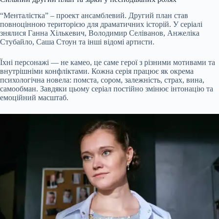
“Менталістка” – проект ансамблевий. Другий план став
повноцінною територією для драматичних історій. У серіалі
знялися Ганна Хількевич, Володимир Селіванов, Анжеліка
Стубайло, Саша Стоун та інші відомі артисти.
Їхні персонажі — не камео, це саме герої з різними мотивами та
внутрішніми конфліктами. Кожна серія працює як окрема
психологічна новела: помста, сором, залежність, страх, вина,
самообман. Завдяки цьому серіал постійно змінює інтонацію та
емоційний масштаб.