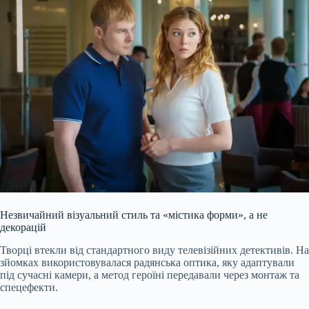
Незвичайний візуальний стиль та «містика форми», а не
декорацій
Творці втекли від стандартного виду телевізійних детективів. На
зйомках використовувалася радянська оптика, яку адаптували
під сучасні камери, а метод героїні передавали через монтаж та
спецефекти.