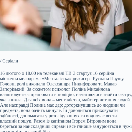
/ Серіали
16 лютого о 18.00 на телеканалі ТВ-3 стартує 16-серійна
містична мелодрама «Менталістка» режисера Руслана Паушу.
Головні ролі виконали Олександра Никифорова та Макар
Запорізький. За сюжетом
психолог Поліна Михайлова
влаштовується працювати в поліцію, намагаючись знайти сестру,
яка зникла. Для всіх вона – менталістка, майстер читання людей.
Але насправді Полина має дар: доторкнувшись до людини чи
предмета, вона бачить минуле. Їй доводиться приховувати
здібності, допомагати у розслідуваннях та водночас вести
власний пошук. Разом із капітаном Ігорем Вітровим вона
береться за найскладніші справи і все глибше занурюється в чужі
таємниці та власний біль.