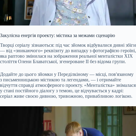
Закулісна енергія проекту: містика за межами сценарію
Творці серіалу зізнаються: під час зйомок відбувалися дивні збіги
— від «зникаючого» реквізиту до випадку з фотографією героїні,
яка раптово змінилася на зображення реальної менталістки ХІХ
століття Олени Блаватської, згенероване ІІ без відома групи.
Додайте до цього зйомки у Переділкіному — місці, пов'язаному
з письменницькою містикою та легендами, — і отримайте
відчуття справді атмосферного проекту. «Менталістка» знімалася
у стані постійного діалогу з темою, це відчувається у кадрі:
серіал живе своєю дивною, тривожною, привабливою логікою.