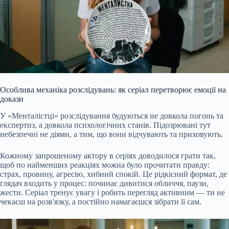
Особлива механіка розслідувань: як серіал перетворює емоції на
докази
У «Менталістці» розслідування будуються не довкола погонь та
експертиз, а довкола психологічних станів. Підозрювані тут
небезпечні не діями, а тим, що вони відчувають та приховують.
Кожному запрошеному актору в серіях доводилося грати так,
щоб по найменших реакціях можна було прочитати правду:
страх, провину, агресію, хибний спокій. Це рідкісний формат, де
глядач входить у процес: починає дивитися обличчя, паузи,
жести. Серіал тренує увагу і робить перегляд активним — ти не
чекаєш на розв'язку, а постійно намагаєшся зібрати її сам.