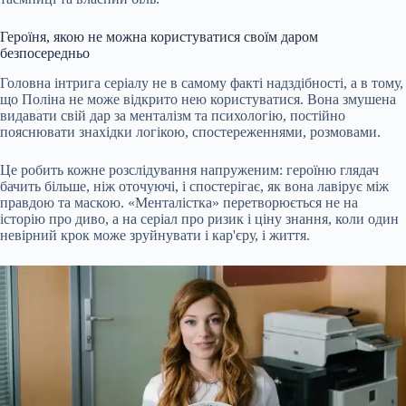
Героїня, якою не можна користуватися своїм даром
безпосередньо
Головна інтрига серіалу не в самому факті надздібності, а в тому,
що Поліна не може відкрито нею користуватися. Вона змушена
видавати свій дар за менталізм та психологію, постійно
пояснювати знахідки логікою, спостереженнями, розмовами.
Це робить кожне розслідування напруженим: героїню глядач
бачить більше, ніж оточуючі, і спостерігає, як вона лавірує між
правдою та маскою. «Менталістка» перетворюється не на
історію про диво, а на серіал про ризик і ціну знання, коли один
невірний крок може зруйнувати і кар'єру, і життя.