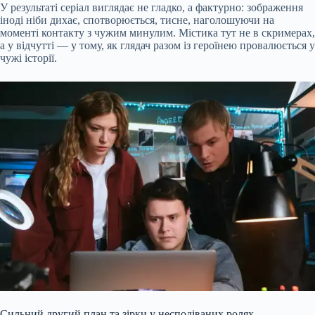
У результаті серіал виглядає не гладко, а фактурно: зображення
іноді ніби дихає, спотворюється, тисне, наголошуючи на
моменті контакту з чужим минулим. Містика тут не в скримерах,
а у відчутті — у тому, як глядач разом із героїнею провалюється у
чужі історії.
Сильний другий план та зірки у несподіваних ролях