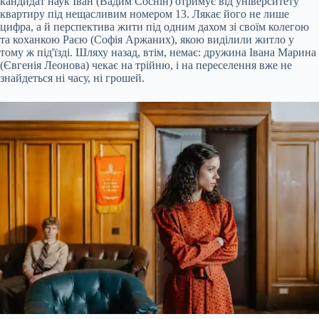
кандидат наук Іван (Вадим Соснін) отримує від університету
квартиру під нещасливим номером 13. Лякає його не лише
цифра, а й перспектива жити під одним дахом зі своїм колегою
та коханкою Раєю (Софія Аржаних), якою виділили житло у
тому ж під'їзді. Шляху назад, втім, немає: дружина Івана Марина
(Євгенія Леонова) чекає на трійню, і на переселення вже не
знайдеться ні часу, ні грошей.