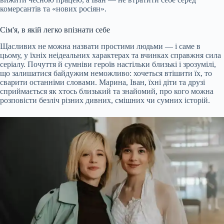
комерсантів та «нових росіян».
Сім'я, в якій легко впізнати себе
Щасливих не можна назвати простими людьми — і саме в
цьому, у їхніх неідеальних характерах та вчинках справжня сила
серіалу. Почуття й сумніви героїв настільки близькі і зрозумілі,
що залишатися байдужим неможливо: хочеться втішити їх, то
сварити останніми словами. Марина, Іван, їхні діти та друзі
сприймається як хтось близький та знайомий, про кого можна
розповісти безліч різних дивних, смішних чи сумних історій.