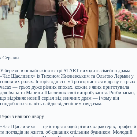
/ Серіали
У березні в онлайн-кінотеатрі START виходить сімейна драма
«Час Щасливих» із Тихоном Жизневським та Ольгою Лерман у
головних ролях. Історія однієї сім'ї розгортається відразу в трьох
часах — трьох дуже різних епохах, кожна з яких приготувала
для Івана та Марини Щасливих свої випробування. Розбираємо,
що відрізняє новий серіал від звичних драм — і чому він
сподобається навіть найдосвідченішим глядачам.
Герої з нашого двору
«Час Щасливих» — це історія людей різних характерів, професій
та поглядів на життя, об'єднаних спільним будинком. Молодий