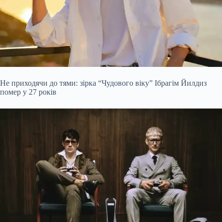
Не приходячи до тями: зірка “Чудового віку” Ібрагім Йилдиз
помер у 27 років