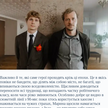
Важливо й те, які саме герої проходять крізь ці епохи. Це в якісь
повіки не бандити, що ділять між собою місто, не багатії, що
впиваються своєю вседозволеністю. Щасливим доводиться
переносити всі труднощі, що випадають частку робітничого
класу, коли часи різко змінюються. Особливо добре це видно в
сюжетній лінії з 90-ми: поки хтось користується хаосом і
наживається на чужих страхах, Марина щосили намагається
вижити чесною працею, а Іван — не втратити себе серед