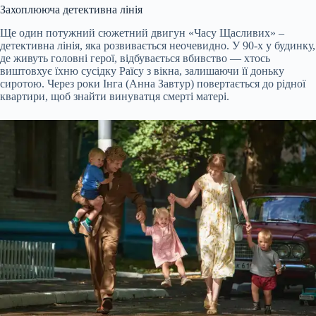
Захоплююча детективна лінія
Ще один потужний сюжетний двигун «Часу Щасливих» –
детективна лінія, яка розвивається неочевидно. У 90-х у будинку,
де живуть головні герої, відбувається вбивство — хтось
виштовхує їхню сусідку Раїсу з вікна, залишаючи її доньку
сиротою. Через роки Інга (Анна Завтур) повертається до рідної
квартири, щоб знайти винуватця смерті матері.