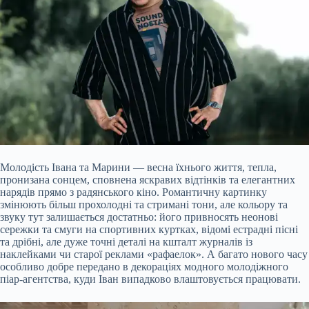
Молодість Івана та Марини — весна їхнього життя, тепла,
пронизана сонцем, сповнена яскравих відтінків та елегантних
нарядів прямо з радянського кіно. Романтичну картинку
змінюють більш прохолодні та стримані тони, але кольору та
звуку тут залишається достатньо: його привносять неонові
сережки та смуги на спортивних куртках, відомі естрадні пісні
та дрібні, але дуже точні деталі на кшталт журналів із
наклейками чи старої реклами «рафаелок». А багато нового часу
особливо добре передано в декораціях модного молодіжного
піар-агентства, куди Іван випадково влаштовується працювати.