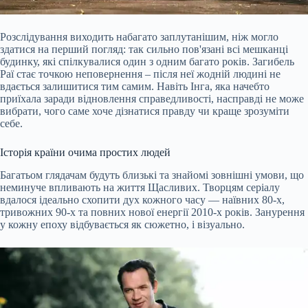
Розслідування виходить набагато заплутанішим, ніж могло
здатися на перший погляд: так сильно пов'язані всі мешканці
будинку, які спілкувалися один з одним багато років. Загибель
Раї стає точкою неповернення – після неї жодній людині не
вдається залишитися тим самим. Навіть Інга, яка начебто
приїхала заради відновлення справедливості, насправді не може
вибрати, чого саме хоче дізнатися правду чи краще зрозуміти
себе.
Історія країни очима простих людей
Багатьом глядачам будуть близькі та знайомі зовнішні умови, що
неминуче впливають на життя Щасливих. Творцям серіалу
вдалося ідеально схопити дух кожного часу — наївних 80-х,
тривожних 90-х та повних нової енергії 2010-х років. Занурення
у кожну епоху відбувається як сюжетно, і візуально.