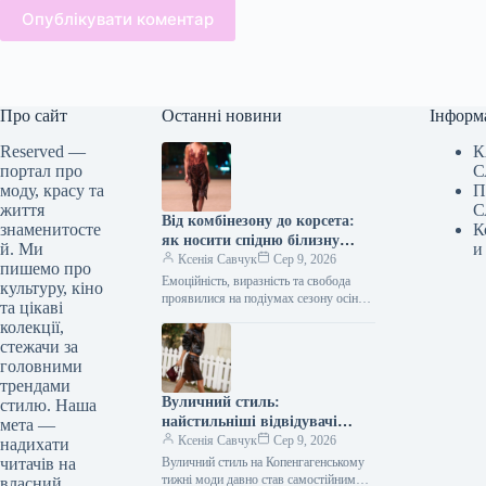
Опублікувати коментар
Про сайт
Останні новини
Інформ
Reserved —
К
портал про
С
моду, красу та
П
життя
С
Від комбінезону до корсета:
знаменитосте
К
як носити спідню білизну
й. Ми
и
восени 2026 року, за версією
Ксенія Савчук
Сер 9, 2026
пишемо про
подіумів
Емоційність, виразність та свобода
культуру, кіно
проявилися на подіумах сезону осінь-
та цікаві
зима 2026/2027 у формі навмисно
колекції,
відкритого одягу в стилі білизни. Це
стежачи за
не…
головними
трендами
Вуличний стиль:
стилю. Наша
найстильніші відвідувачі
мета —
Копенгагенського тижня моди
Ксенія Савчук
Сер 9, 2026
надихати
читачів на
Вуличний стиль на Копенгагенському
тижні моди давно став самостійним
власний