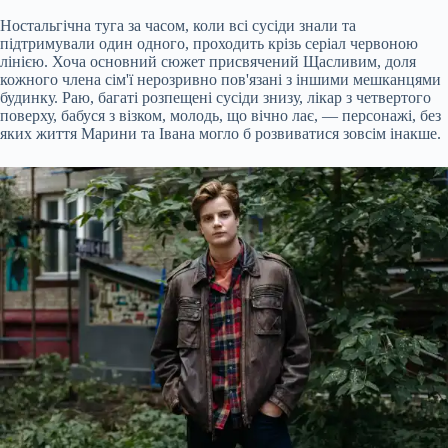
Ностальгічна туга за часом, коли всі сусіди знали та
підтримували один одного, проходить крізь серіал червоною
лінією. Хоча основний сюжет присвячений Щасливим, доля
кожного члена сім'ї нерозривно пов'язані з іншими мешканцями
будинку. Раю, багаті розпещені сусіди знизу, лікар з четвертого
поверху, бабуся з візком, молодь, що вічно лає, — персонажі, без
яких життя Марини та Івана могло б розвиватися зовсім інакше.