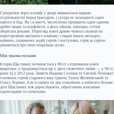
Суперечки через клумбу у дворі змінюються щирою
згуртованістю перед трагедією, і сусіди не залишають один
одного в біді. Як і в житті, часом вони прощають один одному
дрібні чвари та конфлікти, а якісь образи, навпаки, готові
зберігати роками. Перегляд нової драми чимось схожий на
перегортання шкільного альбому: глядачі бачать молодих,
наївних, сповнених надій героїв і поступово, серія за серією
дізнаються про їхню подальшу долю.
Між трьома епохами
Історія Щасливих починається у 80-ті з отримання нової
квартири, а продовжується ще у двох сюжетних лініях — у 90-ті
роки та у 2012 році. Замість Вадима Сосніна та Євгенії Леонової
головних героїв старшого віку грають Тихон Жизневський та
Ольга Лерман. Але в серіалі не два покоління, а набагато більше:
діти Щасливих теж дорослішають, обростаючи власними
характерами та сюжетами.