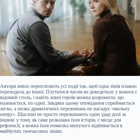
Автори вміло переплітають усі події так, щоб одна лінія плавно
переходила до іншої. Плутатися часом не доведеться: у кожної є
відомий стиль, і навіть зовні героїв можна розрізнити, що
називається, по одязі. Завдяки цьому оповідання сприймається
легко, а низка драматичних переживань не нагадує «мильну
оперу». Щасливі не просто переживають один удар долі за
іншим: у тому, як саме розказана їхня історія, є місце для
рефлексії, а кожна їхня помилка минулого відбивається в
майбутніх тимчасових лініях.