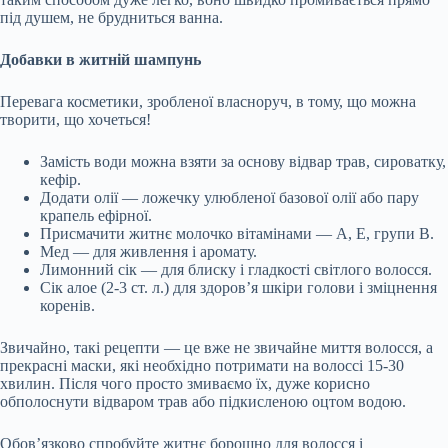
під душем, не брудниться ванна.
Добавки в житній шампунь
Перевага косметики, зробленої власноруч, в тому, що можна
творити, що хочеться!
Замість води можна взяти за основу відвар трав, сироватку,
кефір.
Додати олії — ложечку улюбленої базової олії або пару
крапель ефірної.
Присмачити житнє молочко вітамінами — А, Е, групи В.
Мед — для живлення і аромату.
Лимонний сік — для блиску і гладкості світлого волосся.
Сік алое (2-3 ст. л.) для здоров’я шкіри голови і зміцнення
коренів.
Звичайно, такі рецепти — це вже не звичайне миття волосся, а
прекрасні маски, які необхідно потримати на волоссі 15-30
хвилин. Після чого просто змиваємо їх, дуже корисно
обполоснути відваром трав або підкисленою оцтом водою.
Обов’язково спробуйте житнє борошно для волосся і