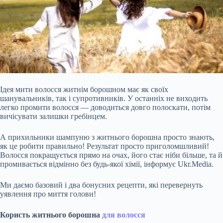
Ідея мити волосся житнім борошном має як своїх
шанувальників, так і супротивників. У останніх не виходить
легко промити волосся — доводиться довго полоскати, потім
вичісувати залишки гребінцем.
А прихильники шампуню з житнього борошна просто знають,
як це робити правильно! Результат просто приголомшливий!
Волосся покращується прямо на очах, його стає ніби більше, та й
промивається відмінно без будь-якої хімії, інформує Ukr.Media.
Ми даємо базовий і два бонусних рецепти, які перевернуть
уявлення
про миття голови!
Користь житнього борошна
для волосся