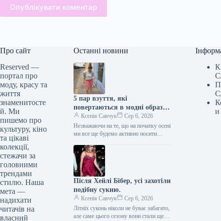
Опублікувати коментар
Про сайт
Останні новини
Інформ
Reserved —
К
портал про
С
моду, красу та
П
життя
С
5 пар взуття, які
знаменитосте
К
повертаються в модні образи
й. Ми
и
з приходом осені
Ксенія Савчук
Сер 6, 2026
пишемо про
Незважаючи на те, що на початку осені
культуру, кіно
ми все ще будемо активно носити
та цікаві
мюлі та шльопанці, а також завжди
колекції,
матимемо…
стежачи за
головними
трендами
Після Хейлі Бібер, усі захотіли
стилю. Наша
подібну сукню.
мета —
Ксенія Савчук
Сер 6, 2026
надихати
читачів на
Літніх суконь ніколи не буває забагато,
але саме цього сезону вони стали ще
власний