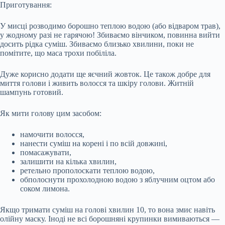
Приготування:
У мисці розводимо борошно теплою водою (або відваром трав),
у жодному разі не гарячою! Збиваємо вінчиком, повинна вийти
досить рідка суміш. Збиваємо близько хвилини, поки не
помітите, що маса трохи побіліла.
Дуже корисно додати ще яєчний жовток. Це також добре для
миття голови і живить волосся та шкіру голови. Житній
шампунь готовий.
Як мити голову цим засобом:
намочити волосся,
нанести суміш на корені і по всій довжині,
помасажувати,
залишити на кілька хвилин,
ретельно прополоскати теплою водою,
обполоснути прохолодною водою з яблучним оцтом або
соком лимона.
Якщо тримати суміш на голові хвилин 10, то вона змиє навіть
олійну маску. Іноді не всі борошняні крупинки вимиваються —