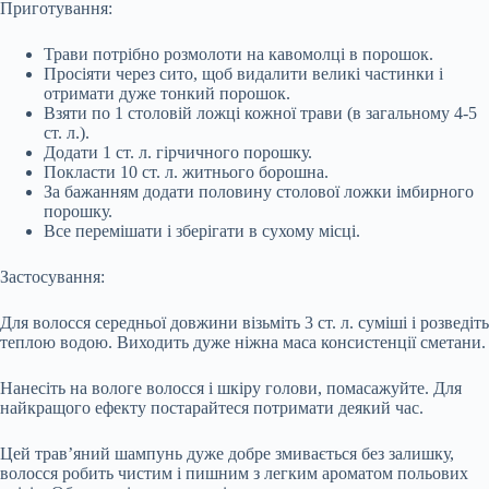
Приготування:
Трави потрібно розмолоти на кавомолці в порошок.
Просіяти через сито, щоб видалити великі частинки і
отримати дуже тонкий порошок.
Взяти по 1 столовій ложці кожної трави (в загальному 4-5
ст. л.).
Додати 1 ст. л. гірчичного порошку.
Покласти 10 ст. л. житнього борошна.
За бажанням додати половину столової ложки імбирного
порошку.
Все перемішати і зберігати в сухому місці.
Застосування:
Для волосся середньої довжини візьміть 3 ст. л. суміші і розведіть
теплою водою. Виходить дуже ніжна маса консистенції сметани.
Нанесіть на вологе волосся і шкіру голови, помасажуйте. Для
найкращого ефекту постарайтеся потримати деякий час.
Цей трав’яний шампунь дуже добре змивається без залишку,
волосся робить чистим і пишним з легким ароматом польових