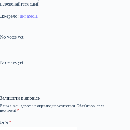
переконайтеся самі!
Джерело:
ukr.media
Submit Rating
Rate this item:
No votes yet.
Submit Rating
Rate this item:
No votes yet.
Залишити відповідь
Ваша e-mail адреса не оприлюднюватиметься.
Обов’язкові поля
позначені
*
Ім’я
*