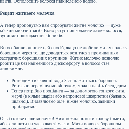
квітів. Обполосніть волосся підкисленою водою.
Рецепт житнього молочка
А тепер пропонуємо вам спробувати житнє молочко — дуже
м’який миючий засіб. Воно рятує пошкоджене ламке волосся,
зупиняє пошкодження кінчиків.
Ви особливо оціните цей спосіб, якщо не любили миття волосся
борошном через те, що доводиться возитися з промиванням
застряглих борошняних крупинок. Житнє молочко дозволяє
робити це без найменшого дискомфорту, а волосся стає
дивовижне.
Розводимо в склянці води 3 ст. л. житнього борошна.
Ретельно перемішуємо віночком, можна навіть блендером.
Тепер потрібно процідити — за допомогою тонкого сита,
марлі (в кілька шарів) або капронової шкарпетки (бажано,
щільної). Видавлюємо біле, ніжне молочко, залишки
прибираємо.
Ось і готове наше молочко! Ним можна помити голову і змити,
або залишити на час в якості маски. Мити волосся борошном
таким способом дуже легко, воно швидко промивається прямо