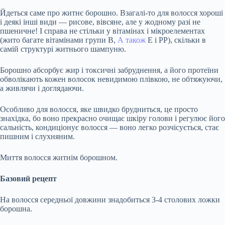
Йдеться саме про житнє борошно. Взагалі-то для волосся хороші
і деякі інші види — рисове, вівсяне, але у жодному разі не
пшеничне! І справа не стільки у вітамінах і мікроелементах
(жито багате вітамінами групи В,
А також
Е і РР), скільки в
самій структурі житнього шампуню.
Борошно абсорбує жир і токсичні забруднення, а його протеїни
обволікають кожен волосок невидимою плівкою, не обтяжуючи,
а живлячи і доглядаючи.
Особливо для волосся, яке швидко брудниться, це просто
знахідка, бо воно прекрасно очищає шкіру голови і регулює його
сальність, кондиціонує волосся — воно легко розчісується, стає
пишним і слухняним.
Миття волосся житнім борошном.
Базовий рецепт
На волосся середньої довжини знадобиться 3-4 столових ложки
борошна.