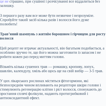
це не
страшно, при сушінні і розчісуванні все віддалиться без
залишку.
З першого разу вам все може бути незвичне і незрозуміле.
Спробуйте такий засіб кілька разів і волосся його дуже
полюбить!
Трав’яний шампунь з житнім борошном і гірчицею для росту
волосся
Цей рецепт не втрачає актуальності, він багатьом подобається, а
особливо зручно те, що його можна заготовити із запасом і не
робити кожен раз перед миттям голови.
Візьміть кілька сушених трав — ромашку, кропиву, лопух,
шавлію, календулу, хміль або щось ще на свій вибір — 3-5 трав.
У цих лікарських рослинах містяться фітогормони, які
безпосереднім чином впливають на рецептори шкіри голови і
стимулюють регенерацію клітин і ріст волосся, спонукають до
зростання сплячі фолікули, надають протигрибковий і
антиоксидантний ефект.