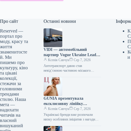
Про сайт
Останні новини
Інформ
Reserved —
К
портал про
С
моду, красу та
П
життя
С
VIDI — автомобільний
знаменитосте
К
партнер Vogue Ukraine Leaders
й. Ми
и
Gala: які автомобілі будуть
Ксенія Савчук
Сер 7, 2026
пишемо про
представлені на заході
Автотранспорт давно став
культуру, кіно
невід’ємною частиною міського
та цікаві
середовища — простором, що з’єднує
колекції,
роботу та дім, подорожі та
стежачи за
повсякденні клопоти. Тому вибір…
головними
трендами
GUNIA презентувала
стилю. Наша
ексклюзивну лінійку
мета —
ювелірних виробів на честь
Ксенія Савчук
Сер 7, 2026
надихати
Дня Незалежності
читачів на
Українські бренди вже розпочали
низку особливих ініціатив з нагоди
власний
Дня Незалежності. Зокрема, GUNIA
вишуканий
Project презентували символічну серію
вибір.