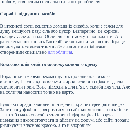
тоніком, створеним спеціально для шкіри обличчя.
Скраб із підручних засобів
В інтернеті сотні рецептів домашніх скрабів, коли з гелем для
душу змішують каву, сіль або цукор. Безперечно, це корисні
склади… але для тіла. Обличчя вони можуть пошкодити. А в
рану легко потраплять бактерії, викликаючи запалення. Краще
користуватися кислотними або ензимними пілінгами,
створеними спеціально
для обличчя
.
Кокосова олія замість зволожувального крему
Порадники з мережі рекомендують цю олію для всього
організму. Насправді ж вельми жирна речовина цілком здатна
закупорити пори. Вона підходить для п’ят, у скраби для тіла. Але
на обличчя наносити точно не варто.
Будь-які поради, знайдені в інтернеті, краще перевіряти ще раз.
Запитати у фахівців, звернутися на сайт косметологічної клініки
— та хіба мало способів уточнити інформацію. Не варто
навмання використовувати знайдену на форумі або сайті пораду,
ризикуючи власною красою, а то й здоров’ям.