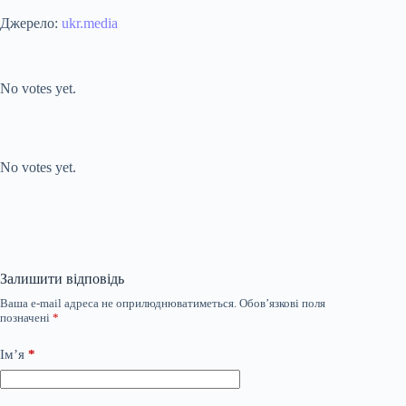
Джерело:
ukr.media
Submit Rating
Rate this item:
No votes yet.
Submit Rating
Rate this item:
No votes yet.
Залишити відповідь
Ваша e-mail адреса не оприлюднюватиметься.
Обов’язкові поля
позначені
*
Ім’я
*