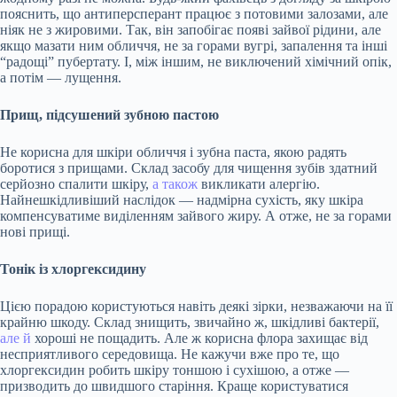
пояснить, що антиперсперант працює з потовими залозами, але
ніяк не з жировими. Так, він запобігає появі зайвої рідини, але
якщо мазати ним обличчя, не за горами вугрі, запалення та інші
“радощі” пубертату. І, між іншим, не виключений хімічний опік,
а потім — лущення.
Прищ, підсушений зубною пастою
Не корисна для шкіри обличчя і зубна паста, якою радять
боротися з прищами. Склад засобу для чищення зубів здатний
серйозно спалити шкіру,
а також
викликати алергію.
Найнешкідливіший наслідок — надмірна сухість, яку шкіра
компенсуватиме виділенням зайвого жиру. А отже, не за горами
нові прищі.
Тонік із хлоргексидину
Цією порадою користуються навіть деякі зірки, незважаючи на її
крайню шкоду. Склад знищить, звичайно ж, шкідливі бактерії,
але й
хороші не пощадить. Але ж корисна флора захищає від
несприятливого середовища. Не кажучи вже про те, що
хлоргексидин робить шкіру тоншою і сухішою, а отже —
призводить до швидшого старіння. Краще користуватися