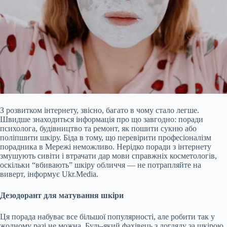
З розвитком інтернету, звісно, багато в чому стало легше.
Швидше знаходиться інформація про що завгодно: поради
психолога, будівництво та ремонт, як пошити сукню або
поліпшити шкіру. Біда в тому, що перевірити професіоналізм
порадника в Мережі неможливо. Нерідко поради з інтернету
змушують сивіти і втрачати дар мови справжніх косметологів,
оскільки “вбивають” шкіру обличчя — не потрапляйте на
виверт, інформує Ukr.Media.
Дезодорант для матування шкіри
Ця порада набуває все більшої
популярності, але робити так у
жодному разі не можна. Будь-який фахівець з догляду за шкірою