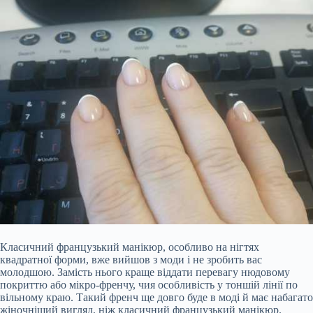
Класичний французький манікюр, особливо на нігтях
квадратної форми, вже вийшов з моди і не зробить вас
молодшою. Замість нього краще віддати перевагу нюдовому
покриттю або мікро-френчу, чия особливість у тоншій лінії по
вільному краю. Такий френч ще довго буде в моді й має набагато
жіночніший вигляд, ніж класичний французький манікюр.