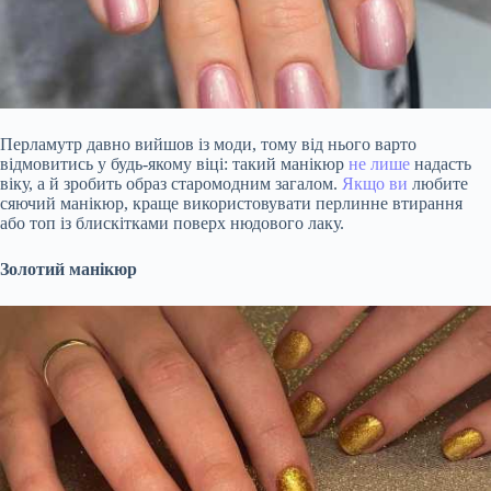
Перламутр давно вийшов із моди, тому від нього варто
відмовитись у будь-якому віці: такий манікюр
не лише
надасть
віку, а й зробить образ старомодним загалом.
Якщо ви
любите
сяючий манікюр, краще використовувати перлинне втирання
або топ із блискітками поверх нюдового лаку.
Золотий манікюр