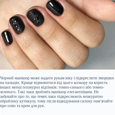
Чорний манікюр може надати рукам віку і підкреслити зморшки
на пальцях. Краще відмовитися від цього кольору на користь
інших менш похмурих відтінків: темно-синього або темно-
зеленого. Такі лаки зроблять манікюр елегантнішим. Не
забувайте про те, що темні лаки підкреслюють неакуратно
оброблену кутикулу, тому після відвідування салону пам’ятайте
про олію та крем для рук.