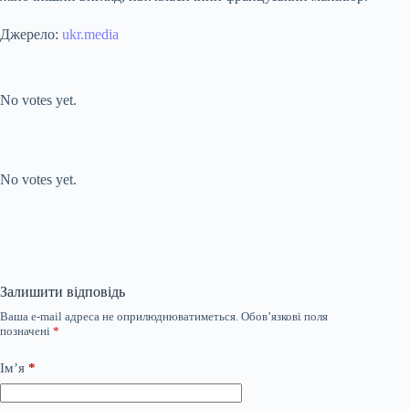
Джерело:
ukr.media
Submit Rating
Rate this item:
No votes yet.
Submit Rating
Rate this item:
No votes yet.
Залишити відповідь
Ваша e-mail адреса не оприлюднюватиметься.
Обов’язкові поля
позначені
*
Ім’я
*