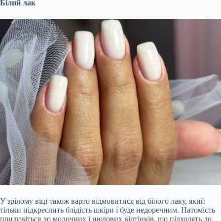
Білий лак
У зрілому віці також варто відмовитися від білого лаку, який
тільки підкреслить блідість шкіри і буде недоречним. Натомість
придивіться до молочних і нюдових відтінків, що підходять до