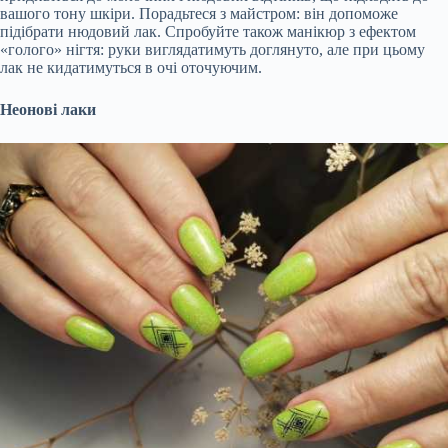
вашого тону шкіри. Порадьтеся з майстром: він допоможе
підібрати нюдовий лак. Спробуйте також манікюр з ефектом
«голого» нігтя: руки виглядатимуть доглянуто, але при цьому
лак не кидатимуться в очі оточуючим.
Неонові лаки