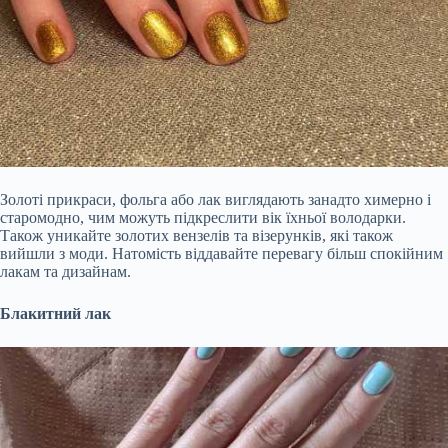
Золоті прикраси, фольга або лак виглядають занадто химерно і
старомодно, чим можуть підкреслити вік їхньої володарки.
Також уникайте золотих вензелів та візерунків, які також
вийшли з моди. Натомість віддавайте перевагу більш спокійним
лакам та дизайнам.
Блакитний лак