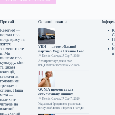
Про сайт
Останні новини
Інформ
Reserved —
К
портал про
С
моду, красу та
П
життя
С
VIDI — автомобільний
знаменитосте
К
партнер Vogue Ukraine Leaders
й. Ми
и
Gala: які автомобілі будуть
Ксенія Савчук
Сер 7, 2026
пишемо про
представлені на заході
Автотранспорт давно став
культуру, кіно
невід’ємною частиною міського
та цікаві
середовища — простором, що з’єднує
колекції,
роботу та дім, подорожі та
стежачи за
повсякденні клопоти. Тому вибір…
головними
трендами
GUNIA презентувала
стилю. Наша
ексклюзивну лінійку
мета —
ювелірних виробів на честь
Ксенія Савчук
Сер 7, 2026
надихати
Дня Незалежності
читачів на
Українські бренди вже розпочали
низку особливих ініціатив з нагоди
власний
Дня Незалежності. Зокрема, GUNIA
вишуканий