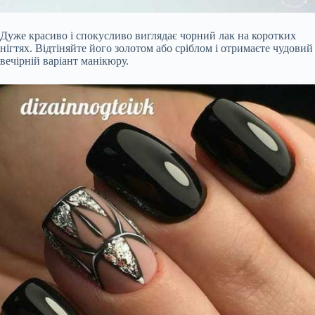
Дуже красиво і спокусливо виглядає чорний лак на коротких
нігтях. Відтіняйте його золотом або сріблом і отримаєте чудовий
вечірній варіант манікюру.