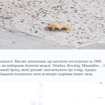
альності. Масове захоплення, що натхнено ностальгією за 1990-
ми вибираємо безпечні моделі. Timeless, Bowling, Minaudière… І
зький бренд, який допоміг започаткувати еру it-bag, лідирує
ті бажання поповнити свою колекцію скарбами інших часів.