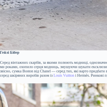
Гейлі Бібер
Серед вінтажних скарбів, за якими полюють модниці, однозначно 
ми роками, охопило серця модниць, змушуючи шукати ексклюзивні
звісно, сумка Boston від Chanel — серед тих, які варто придбати
серед шкіряних виробів разом із
Louis Vuitton
і Hermès. Ринкові 