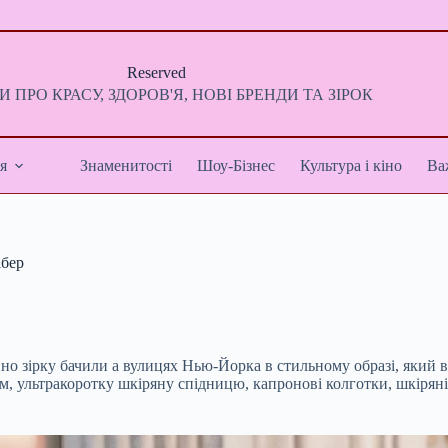
Reserved
 ПРО КРАСУ, ЗДОРОВ'Я, НОВІ БРЕНДИ ТА ЗІРОК
я
Знаменитості
Шоу-Бізнес
Культура і кіно
Ва
ібер
вно зірку бачили а вулицях Нью-Йорка в стильному образі, який в
, ультракоротку шкіряну спідницю, капронові колготки, шкіряні ба