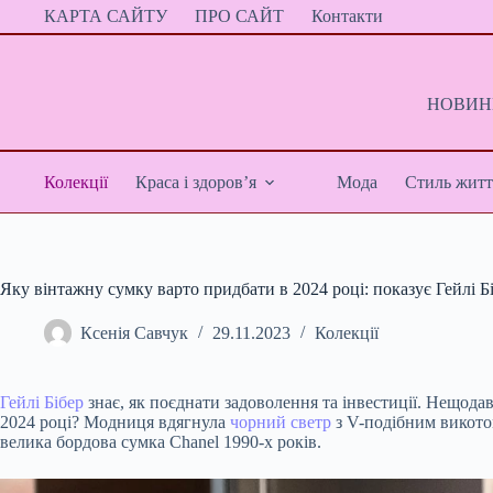
Перейти
КАРТА САЙТУ
ПРО САЙТ
Контакти
до
вмісту
НОВИНИ
Колекції
Краса і здоров’я
Мода
Стиль житт
Яку вінтажну сумку варто придбати в 2024 році: показує Гейлі Б
Ксенія Савчук
29.11.2023
Колекції
Гейлі Бібер
знає, як поєднати задоволення та інвестиції. Нещода
2024 році? Модниця вдягнула
чорний светр
з V-подібним викотом
велика бордова сумка Chanel 1990-х років.