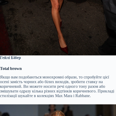
Гейлі Бібер
Total brown
Якщо вам подобаються монохромні образи, то спробуйте цієї
осені замість чорних або білих виходів, зробити ставку на
коричневий. Ви можете носити речі одного тону разом або
змішувати одразу кілька різних відтінків коричневого. Прикладі
стилізації шукайте в колекціях Max Mara і Rabbane.