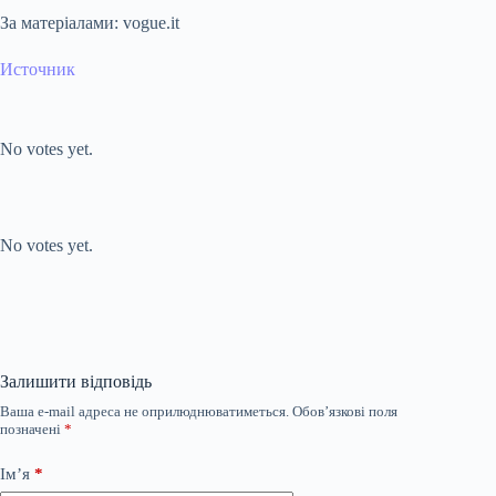
За матеріалами: vogue.it
Источник
Submit Rating
Rate this item:
No votes yet.
Submit Rating
Rate this item:
No votes yet.
Залишити відповідь
Ваша e-mail адреса не оприлюднюватиметься.
Обов’язкові поля
позначені
*
Ім’я
*