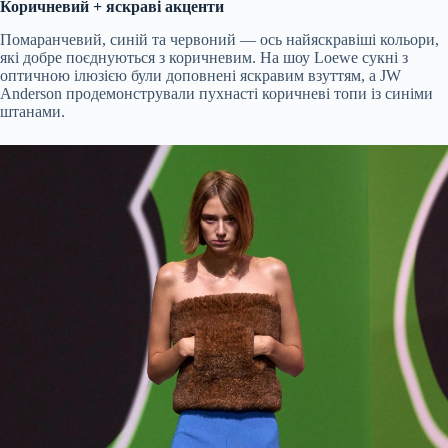
Коричневий + яскраві акценти
Помаранчевий, синій та червоний — ось найяскравіші кольори,
які добре поєднуються з коричневим. На шоу Loewe сукні з
оптичною ілюзією були доповнені яскравим взуттям, а JW
Anderson продемонстрували пухнасті коричневі топи із синіми
штанами.