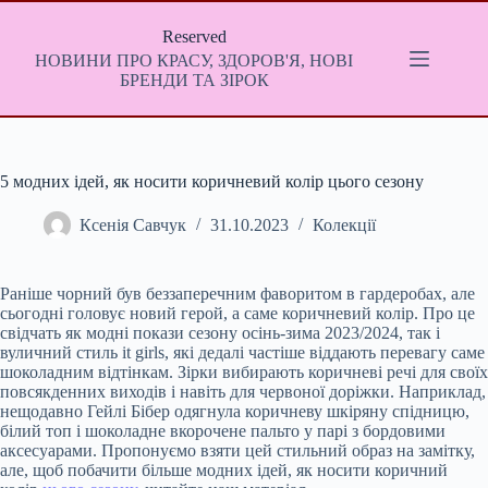
Перейти
до
Reserved
вмісту
НОВИНИ ПРО КРАСУ, ЗДОРОВ'Я, НОВІ
БРЕНДИ ТА ЗІРОК
5 модних ідей, як носити коричневий колір цього сезону
Ксенія Савчук
31.10.2023
Колекції
Раніше чорний був беззаперечним фаворитом в гардеробах, але
сьогодні головує новий герой, а саме коричневий колір. Про це
свідчать як модні покази сезону осінь-зима 2023/2024, так і
вуличний стиль it girls, які дедалі частіше віддають перевагу саме
шоколадним відтінкам. Зірки вибирають коричневі речі для своїх
повсякденних виходів і навіть для червоної доріжки. Наприклад,
нещодавно Гейлі Бібер одягнула коричневу шкіряну спідницю,
білий топ і шоколадне вкорочене пальто у парі з бордовими
аксесуарами. Пропонуємо взяти цей стильний образ на замітку,
але, щоб побачити більше модних ідей, як носити коричний