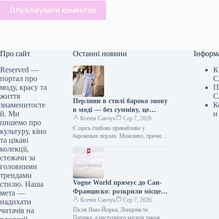
Опублікувати коментар
Про сайт
Останні новини
Інформ
Reserved —
К
портал про
С
моду, красу та
П
життя
С
Перлини в стилі бароко знову
знаменитосте
К
в моді — без сумніву, це
й. Ми
и
головна прикраса кінця 2026
Ксенія Савчук
Сер 7, 2026
пишемо про
року.
Є щось глибоко привабливе у
культуру, кіно
барокових перлах. Можливо, причина
та цікаві
в тому, що серед них немає двох
колекції,
ідентичних примірників. Або ж…
стежачи за
головними
трендами
Vogue World прямує до Сан-
стилю. Наша
Франциско: розкрили місце
мета —
проведення наступної великої
Ксенія Савчук
Сер 7, 2026
надихати
події
читачів на
Після Нью-Йорка, Лондона та
Парижа, а наступного місяця також