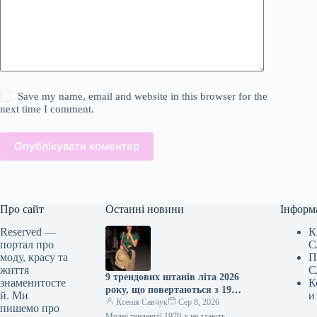
Save my name, email and website in this browser for the
next time I comment.
Опублікувати коментар
Про сайт
Останні новини
Інформ
Reserved —
К
портал про
С
моду, красу та
П
життя
С
9 трендових штанів літа 2026
знаменитосте
К
року, що повертаються з 1970-
й. Ми
и
х
Ксенія Савчук
Сер 8, 2026
пишемо про
Модні тенденції 1970-х не здають