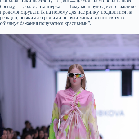
шанувальники щосезону. “Сукні — це сильна сторона нашого
бренду, — додає дизайнерка. — Тому мені було дійсно важливо
продемонструвати їх на новому для нас ринку, подивитися на
реакцію, бо якими б різними не були жінки всього світу, їх
об’єднує бажання почуватися красивими”.