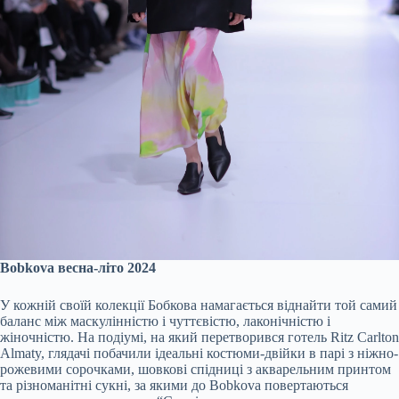
Bobkova весна-літо 2024
У кожній своїй колекції Бобкова намагається віднайти той самий
баланс між маскулінністю і чуттєвістю, лаконічністю і
жіночністю. На подіумі, на який перетворився готель Ritz Carlton
Almaty, глядачі побачили ідеальні костюми-двійки в парі з ніжно-
рожевими сорочками, шовкові спідниці з акварельним принтом
та різноманітні сукні, за якими до Bobkova повертаються