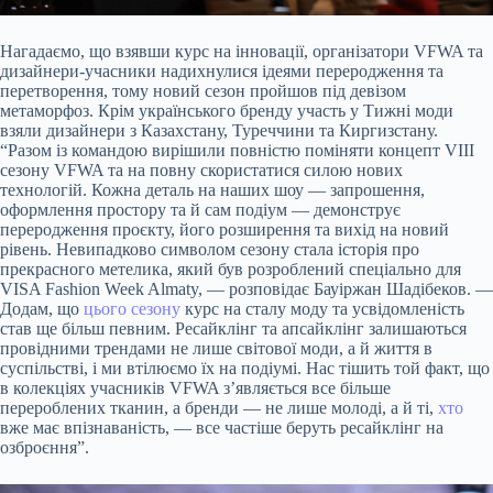
Нагадаємо, що взявши курс на інновації, організатори VFWA та
дизайнери-учасники надихнулися ідеями переродження та
перетворення, тому новий сезон пройшов під девізом
метаморфоз. Крім українського бренду участь у Тижні моди
взяли дизайнери з Казахстану, Туреччини та Киргизстану.
“Разом із командою вирішили повністю поміняти концепт VIII
сезону VFWA та на повну скористатися силою нових
технологій. Кожна деталь на наших шоу — запрошення,
оформлення простору та й сам подіум — демонструє
переродження проєкту, його розширення та вихід на новий
рівень. Невипадково символом сезону стала історія про
прекрасного метелика, який був розроблений спеціально для
VISA Fashion Week Almaty, — розповідає Бауіржан Шадібеков. —
Додам, що
цього сезону
курс на сталу моду та усвідомленість
став ще більш певним. Ресайклінг та апсайклінг залишаються
провідними трендами не лише світової моди, а й життя в
суспільстві, і ми втілюємо їх на подіумі. Нас тішить той факт, що
в колекціях учасників VFWA з’являється все більше
перероблених тканин, а бренди — не лише молоді, а й ті,
хто
вже має впізнаваність, — все частіше беруть ресайклінг на
озброєння”.