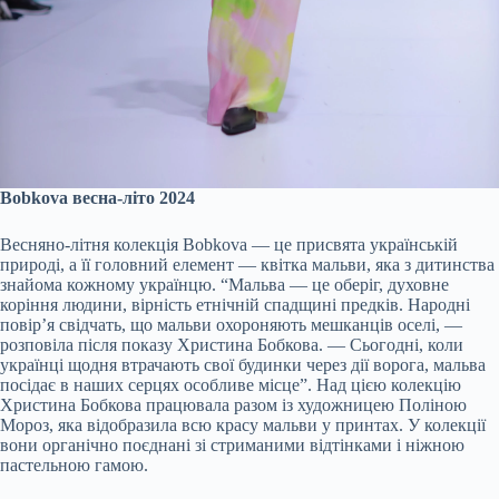
Bobkova весна-літо 2024
Весняно-літня колекція Bobkova — це присвята українській
природі, а її головний елемент — квітка мальви, яка з дитинства
знайома кожному українцю. “Мальва — це оберіг, духовне
коріння людини, вірність етнічній спадщині предків. Народні
повір’я свідчать, що мальви охороняють мешканців оселі, —
розповіла після показу Христина Бобкова. — Сьогодні, коли
українці щодня втрачають свої будинки через дії ворога, мальва
посідає в наших серцях особливе місце”. Над цією колекцію
Христина Бобкова працювала разом із художницею Поліною
Мороз, яка відобразила всю красу мальви у принтах. У колекції
вони органічно поєднані зі стриманими відтінками і ніжною
пастельною гамою.