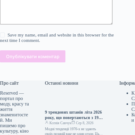
Save my name, email and website in this browser for the
next time I comment.
Опублікувати коментар
Про сайт
Останні новини
Інформ
Reserved —
К
портал про
С
моду, красу та
П
життя
С
9 трендових штанів літа 2026
знаменитосте
К
року, що повертаються з 1970-
й. Ми
и
х
Ксенія Савчук
Сер 8, 2026
пишемо про
Модні тенденції 1970-х не здають
культуру, кіно
своїх позицій вже не один сезон. Цього