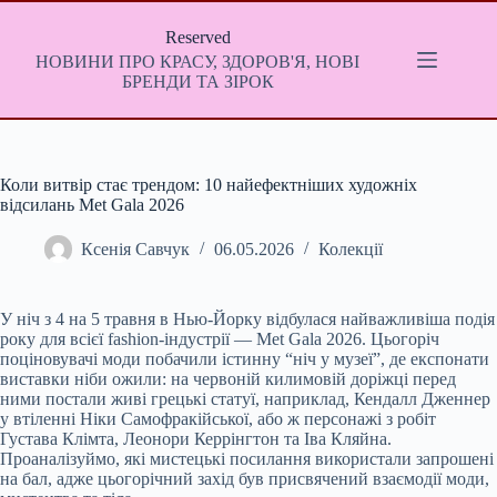
Перейти
до
Reserved
вмісту
НОВИНИ ПРО КРАСУ, ЗДОРОВ'Я, НОВІ
БРЕНДИ ТА ЗІРОК
Коли витвір стає трендом: 10 найефектніших художніх
відсилань Met Gala 2026
Ксенія Савчук
06.05.2026
Колекції
У ніч з 4 на 5 травня в Нью-Йорку відбулася найважливіша подія
року для всієї fashion-індустрії — Met Gala 2026. Цьогоріч
поціновувачі моди побачили істинну “ніч у музеї”, де експонати
виставки ніби ожили: на червоній килимовій доріжці перед
ними постали живі грецькі статуї, наприклад, Кендалл Дженнер
у втіленні Ніки Самофракійської, або ж персонажі з робіт
Густава Клімта, Леонори Керрінгтон та Іва Кляйна.
Проаналізуймо, які мистецькі посилання використали запрошені
на бал, адже цьогорічний захід був присвячений взаємодії моди,