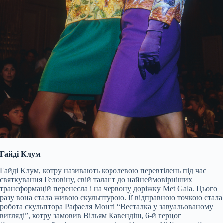
Гайді Клум
Гайді Клум, котру називають королевою перевтілень під час
святкування Геловіну, свій талант до найнеймовірніших
трансформацій перенесла і на червону доріжку Met Gala. Цього
разу вона стала живою скульптурою. Її відправною точкою стала
робота скульптора Рафаеля Монті “Весталка у завуальованому
вигляді”, котру замовив Вільям Кавендіш, 6-й герцог