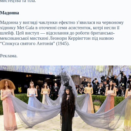
мистецтва та тіла.
Мадонна
Мадонна у вигляді чаклунки ефектно з’явилася на червоному
хіднику Met Gala в оточенні семи асистенток, котрі несли її
шлейф. Цей виступ — відсилання до роботи британсько-
мексиканської мисткині Леонори Керрінгтон під назвою
“Спокуса святого Антонія” (1945).
Реклама.