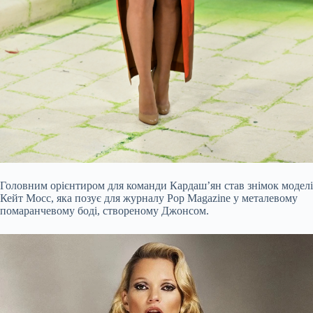
Головним орієнтиром для команди Кардаш’ян став знімок моделі
Кейт Мосс, яка позує для журналу Pop Magazine у металевому
помаранчевому боді, створеному Джонсом.