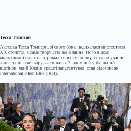
Тесса Томпсон
Акторка Тесса Томпсон, зі свого боку, надихалася мистецтвом
ХХ століття, а саме творчістю Іва Кляйна. Його відомі
монохромні полотна отримали високу оцінку за застосування
лише одного кольору — синього. Згодом цей унікальний
відтінок, який Кляйн врешті запатентував, став відомий як
International Klein Blue (IKB).