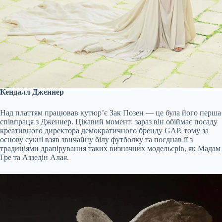
Кендалл Дженнер
Над платтям працював кутюр’є Зак Позен — це була його перша
співпраця з Дженнер. Цікавий момент: зараз він обіймає посаду
креативного директора демократичного бренду GAP, тому за
основу сукні взяв звичайну білу футболку та поєднав її з
традиціями драпірування таких визначних модельєрів, як Мадам
Гре та Аззедін Алая.