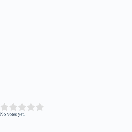
Submit Rating
Rate this item:
No votes yet.