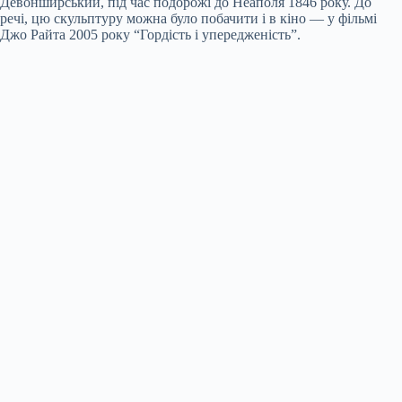
Девонширський, під час подорожі до Неаполя 1846 року. До
речі, цю скульптуру можна було побачити і в кіно — у фільмі
Джо Райта 2005 року “Гордість і упередженість”.