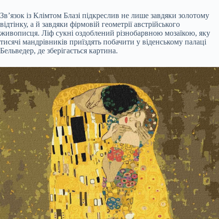
Зв’язок із Клімтом Блазі підкреслив не лише завдяки золотому
відтінку, а й завдяки фірмовій геометрії австрійського
живописця. Ліф сукні оздоблений різнобарвною мозаїкою, яку
тисячі мандрівників приїздять побачити у віденському палаці
Бельведер, де зберігається картина.