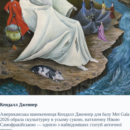
Кендалл Дженнер
Американська манекенниця Кендалл Дженнер для балу Met Gala
2026 обрала скульптурну в усьому сукню, натхненну Нікою
Самофракійською — однією з найвідоміших статуй античної
епохи.