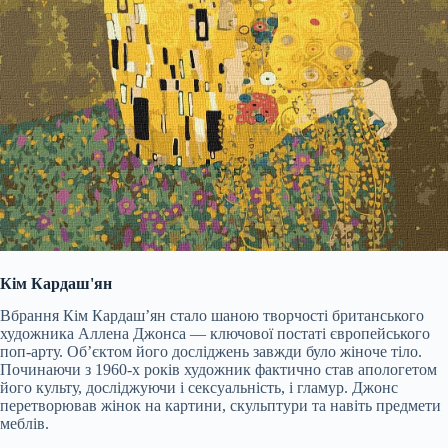
Кім Кардаш'ян
Вбрання Кім Кардаш’ян стало шаною творчості британського
художника Аллена Джонса — ключової постаті європейського
поп-арту. Об’єктом його досліджень завжди було жіноче тіло.
Починаючи з 1960-х років художник фактично став апологетом
його культу, досліджуючи і сексуальність, і гламур. Джонс
перетворював жінок на картини, скульптури та навіть предмети
меблів.