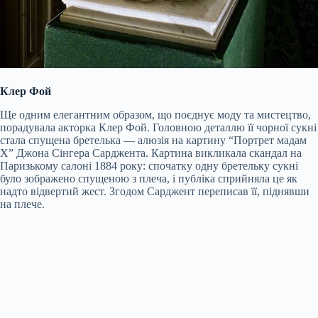
Клер Фой
Ще одним елегантним образом, що поєднує моду та мистецтво,
порадувала акторка Клер Фой. Головною деталлю її чорної сукні
стала спущена бретелька — алюзія на картину “Портрет мадам
Х” Джона Сінгера Сарджента. Картина викликала скандал на
Паризькому салоні 1884 року: спочатку одну бретельку сукні
було зображено спущеною з плеча, і публіка сприйняла це як
надто відвертий жест. Згодом Сарджент переписав її, піднявши
на плече.