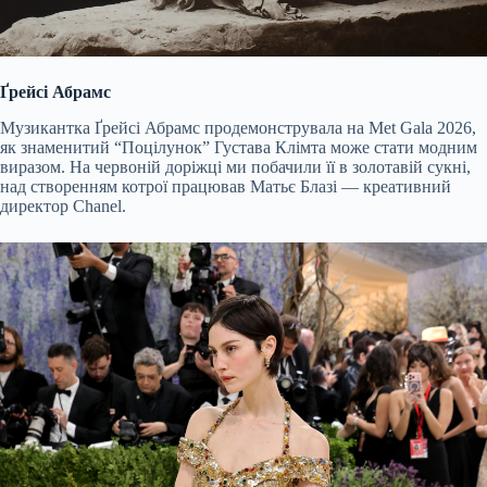
Ґрейсі Абрамс
Музикантка Ґрейсі Абрамс продемонструвала на Met Gala 2026,
як знаменитий “Поцілунок” Густава Клімта може стати модним
виразом. На червоній доріжці ми побачили її в золотавій сукні,
над створенням котрої працював Матьє Блазі — креативний
директор Chanel.