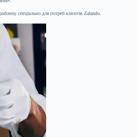
ння».
облену спеціально для потреб клієнтів Zalando.