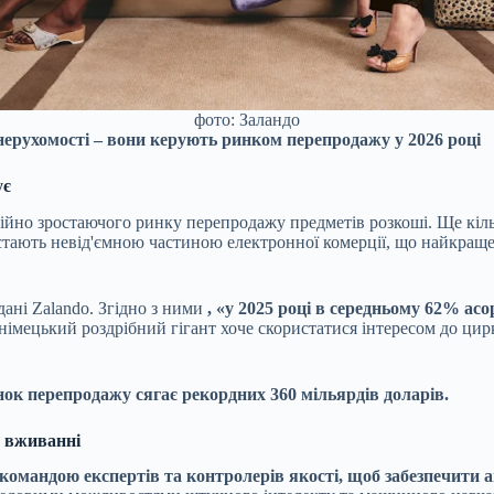
фото: Заландо
ерухомості – вони керують ринком перепродажу у 2026 році
ує
постійно зростаючого ринку перепродажу предметів розкоші. Ще к
и стають невід'ємною частиною електронної комерції, що найкра
ані Zalando. Згідно з ними
, «у 2025 році в середньому 62% ас
імецький роздрібний гігант хоче скористатися інтересом до цир
ок перепродажу сягає рекордних 360 мільярдів доларів.
 у вживанні
 командою експертів та контролерів якості, щоб забезпечити 