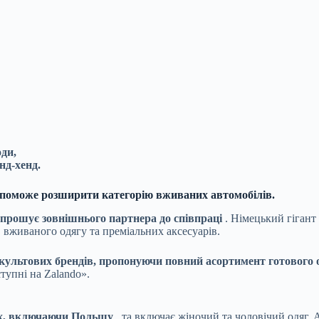
ди,
нд-хенд.
 допоможе розширити категорію вживаних автомобілів.
прошує зовнішнього партнера до співпраці
. Німецький гігант
гу, вживаного одягу та преміальних аксесуарів.
0 культових брендів, пропонуючи повний асортимент готового о
тупні на Zalando».
ах, включаючи Польщу
, та включає жіночий та чоловічий одяг. 