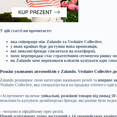
У цій статті ви прочитаєте:
яка співпраця між Zalando та Vestiaire Collective,
у яких країнах буде доступна нова пропозиція,
які люксові бренди з'являться на платформі,
чому перепродаж стає стратегічним сегментом ринку мо
як Zalando хоче переконати клієнтів купувати одяг секо
Розкіш уживаних автомобілів у Zalando. Vestiaire Collective
Zalando розширює свою категорію вживаних речей та
вперше за
Vestiaire Collective, яка спеціалізується на продажу елітного одя
«Асортимент включає
унікальні, розкішні товари від понад 5
можливість купувати дизайнерські бренди, які раніше були недос
– читаємо в офіційному прес-релізі.
Новий асортимент тепер доступний у 14 європейських країн