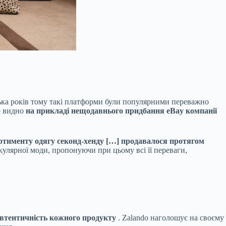
ілька років тому такі платформи були популярними переважно
ще видно
на прикладі нещодавнього придбання eBay компанії
ортименту одягу секонд-хенду […] продавалося протягом
кулярної моди, пропонуючи при цьому всі її переваги,
автентичність кожного продукту
. Zalando наголошує на своєму