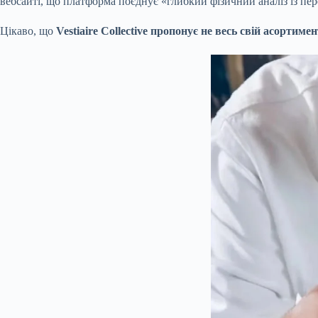
вебсайті, що платформа поєднує «глибкий фізичний аналіз із п
Цікаво, що
Vestiaire Collective пропонує не весь свій асортимен