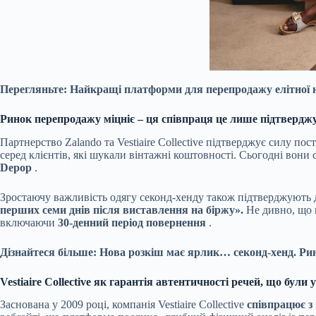
Перегляньте:
Найкращі платформи для перепродажу елітної н
Ринок перепродажу міцніє – ця співпраця це лише підтвердж
Партнерство Zalando та Vestiaire Collective підтверджує силу 
серед клієнтів, які шукали вінтажні коштовності. Сьогодні вон
Depop
.
Зростаючу важливість одягу секонд-хенду також підтверджують д
перших семи днів після виставлення на біржу».
Не дивно, що н
включаючи
30-денний період повернення
.
Дізнайтеся більше:
Нова розкіш має ярлик… секонд-хенд. Рин
Vestiaire Collective як гарантія автентичності речей, що були
Заснована у 2009 році, компанія Vestiaire Collective
співпрацює з