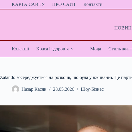
Перейти
КАРТА САЙТУ
ПРО САЙТ
Контакти
до
вмісту
НОВИНИ
Колекції
Краса і здоров’я
Мода
Стиль житт
Zalando зосереджується на розкоші, що була у вживанні. Це па
Назар Касян
28.05.2026
Шоу-Бізнес