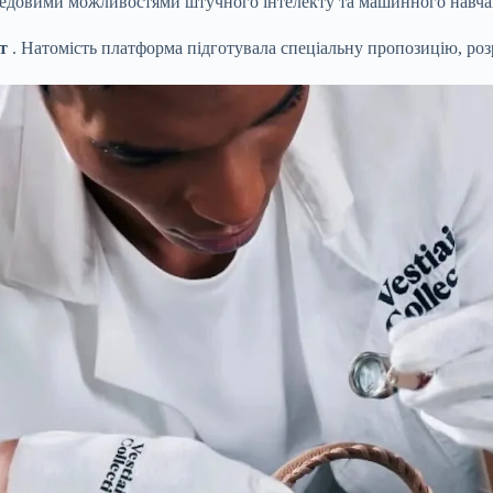
ередовими можливостями штучного інтелекту та машинного навча
т
. Натомість платформа підготувала спеціальну пропозицію, розр