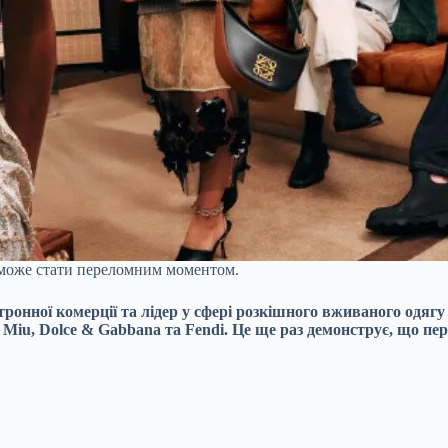
о може стати переломним моментом.
лектронної комерції та лідер у сфері розкішного вживаного одя
 Miu, Dolce & Gabbana та Fendi. Це ще раз демонструє, що п