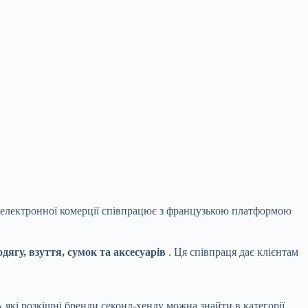
 електронної комерції співпрацює з французькою платформою
дягу, взуття, сумок та аксесуарів
. Ця співпраця дає клієнтам
А які розкішні бренди секонд-хенду можна знайти в категорії