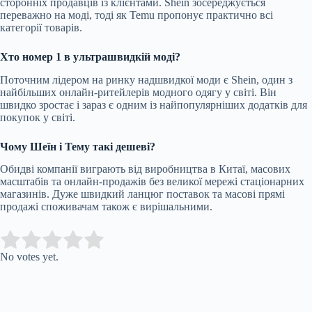
сторонніх продавців із клієнтами. Shein зосереджується
переважно на моді, тоді як Temu пропонує практично всі
категорії товарів.
Хто номер 1 в ультрашвидкій моді?
Поточним лідером на ринку надшвидкої моди є Shein, один з
найбільших онлайн-ритейлерів модного одягу у світі. Він
швидко зростає і зараз є одним із найпопулярніших додатків для
покупок у світі.
Чому Шеїн і Тему такі дешеві?
Обидві компанії виграють від виробництва в Китаї, масових
масштабів та онлайн-продажів без великої мережі стаціонарних
магазинів. Дуже швидкий ланцюг поставок та масові прямі
продажі споживачам також є вирішальними.
Submit Rating
Rate this item:
No votes yet.