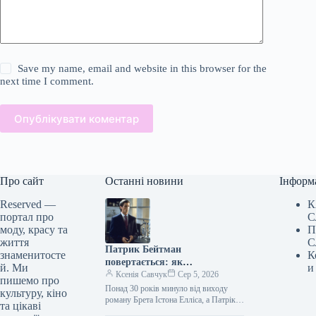
Save my name, email and website in this browser for the
next time I comment.
Опублікувати коментар
Про сайт
Останні новини
Інформ
Reserved —
К
портал про
С
моду, красу та
П
життя
С
Патрик Бейтман
знаменитосте
К
повертається: як
й. Ми
и
“Американський психопат”
Ксенія Савчук
Сер 5, 2026
пишемо про
знову надихає модний світ
Понад 30 років минуло від виходу
культуру, кіно
роману Брета Істона Елліса, а Патрік
та цікаві
Бейтман досі залишається однією з