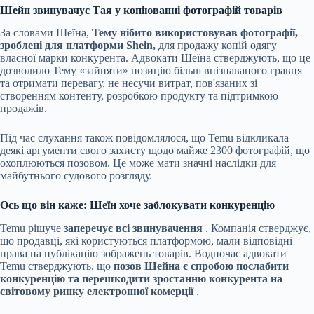
Шейн звинувачує Тая у копіюванні фотографій товарів
За словами Шеїна,
Тему нібито використовував фотографії,
зроблені для платформи Shein,
для продажу копій одягу
власної марки конкурента. Адвокати Шеїна стверджують, що це
дозволило Тему «зайняти» позицію більш впізнаваного гравця
та отримати перевагу, не несучи витрат, пов'язаних зі
створенням контенту, розробкою продукту та підтримкою
продажів.
Під час слухання також повідомлялося, що Temu відкликала
деякі аргументи свого захисту щодо майже 2300 фотографій, що
охоплюються позовом. Це може мати значні наслідки для
майбутнього судового розгляду.
Ось що він каже: Шеїн хоче заблокувати конкуренцію
Temu рішуче
заперечує всі звинувачення
. Компанія стверджує,
що продавці, які користуються платформою, мали відповідні
права на публікацію зображень товарів. Водночас адвокати
Temu стверджують, що
позов Шейна є спробою послабити
конкуренцію та перешкодити зростанню конкурента на
світовому ринку електронної комерції
.