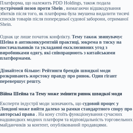
Платформа, що належить PDD Holdings, також подала
зустрічний позов проти Shein
, вимагаючи відшкодування
збитків після того, як платформа була змушена видалити тисячі
списків товарів після попередньої судової заборони, отриманої
Shein.
Однак це лише початок конфлікту.
Тему також звинувачує
Шеїна в антиконкурентній практиці, зокрема в тиску на
постачальників та укладанні ексклюзивних угод з
виробниками одягу, які співпрацюють з китайськими
платформами.
Дізнайтеся більше: Рейтинги брендів швидкої моди
розкривають жорстоку правду про ринок. Один гігант
перевершує решту.
Війна Шейна та Тему може змінити ринок швидкої моди
Експерти індустрії моди зазначають, що
судовий процес у
Лондоні може вийти далеко за рамки стандартного спору про
авторські права
. На кону стоїть функціонування сучасних
надшвидких модних платформ та відповідальність торговельних
майданчиків за контент, опублікований продавцями.