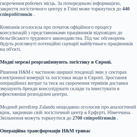
скорочення робочих місць. За попередньою інформацією,
закриття логістичного центру в Гліні може торкнутися до
440
співробітників
.
Компанія оголосила про початок офіційного процесу
консультацій з представниками працівників відповідно до
бельгійського трудового законодавства. Під час обговорень
будуть розглянуті потенційні сценарії майбутнього працівників
на об'єкті.
Модні мережі реорганізовують логістику в Європі.
Рішення H&M є частиною ширшої тенденції змін у секторах
електронної комерції та логістики моди в Європі. Зростання
операційних витрат та тиск на скорочення термінів доставки
змушують бренди консолідувати склади та інвестувати в
ефективніші розподільчі центри.
Модний ритейлер Zalando нещодавно оголосив про аналогічний
крок, закривши свій логістичний центр в Ерфурті, Німеччина.
Звільнення можуть торкнутися до
2700 співробітників
.
Операційна трансформація H&M триває