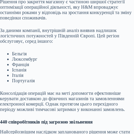
Рішення про закриття магазину є частиною ширшої стратегії
оптимізації операційної діяльності, яку H&M впроваджує
останніми роками у відповідь на зростання конкуренції та зміну
поведінки споживачів.
За даними компанії, внутрішній аналіз виявив надлишок
логістичних потужностей у Південній Європі. Цей регіон
обслуговує, серед іншого:
Бельгія
Люксембург
Франція
Іспанія
Італія
Португалія
Консолідація операцій має на меті допомогти ефективніше
керувати доставкою до фізичних магазинів та замовленнями
електронної комерції. Однак протягом цього перехідного
періоду можливі тимчасові затримки у виконанні замовлень.
440 співробітників під загрозою звільнення
Найсерйознішим наслідком запланованого рішення може стати