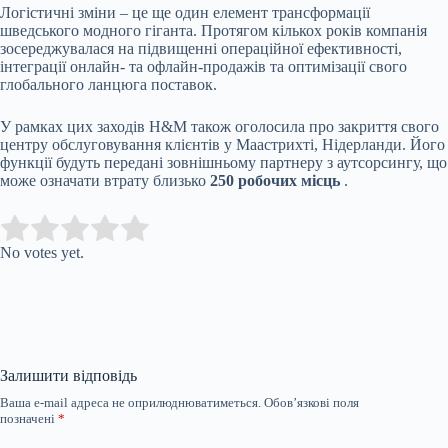
Логістичні зміни – це ще один елемент трансформації
шведського модного гіганта. Протягом кількох років компанія
зосереджувалася на підвищенні операційної ефективності,
інтеграції онлайн- та офлайн-продажів та оптимізації свого
глобального ланцюга поставок.
У рамках цих заходів H&M також оголосила про закриття свого
центру обслуговування клієнтів у Маастрихті, Нідерланди. Його
функції будуть передані зовнішньому партнеру з аутсорсингу, що
може означати втрату близько
250 робочих місць
.
Submit Rating
Rate this item:
No votes yet.
Залишити відповідь
Ваша e-mail адреса не оприлюднюватиметься.
Обов’язкові поля
позначені
*