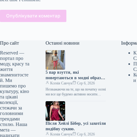
Опублікувати коментар
Про сайт
Останні новини
Інформ
Reserved —
К
портал про
С
моду, красу та
П
життя
С
5 пар взуття, які
знаменитосте
К
повертаються в модні образи
й. Ми
и
з приходом осені
Ксенія Савчук
Сер 6, 2026
пишемо про
Незважаючи на те, що на початку осені
культуру, кіно
ми все ще будемо активно носити
та цікаві
мюлі та шльопанці, а також завжди
колекції,
матимемо…
стежачи за
головними
трендами
Після Хейлі Бібер, усі захотіли
стилю. Наша
подібну сукню.
мета —
Ксенія Савчук
Сер 6, 2026
надихати