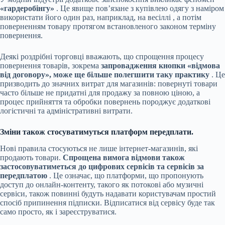
«гардеробінгу»
. Це явище пов’язане з купівлею одягу з наміром
використати його один раз, наприклад, на
весіллі
, а потім
поверненням товару протягом встановленого законом терміну
повернення.
Деякі роздрібні торговці вважають, що
спрощення процесу
повернення товарів, зокрема
запровадження кнопки «відмова
від договору», може ще більше полегшити таку практику
. Це
призводить до значних витрат для магазинів: повернуті товари
часто більше не придатні для продажу за повною ціною, а
процес прийняття та обробки повернень породжує додаткові
логістичні та адміністративні витрати.
Зміни також стосуватимуться платформ передплати.
Нові правила стосуються не лише інтернет-магазинів, які
продають товари.
Спрощена вимога відмови також
застосовуватиметься до цифрових сервісів та сервісів за
передплатою
. Це означає, що платформи, що пропонують
доступ до онлайн-контенту, такого як потокові або музичні
сервіси, також повинні будуть надавати користувачам простий
спосіб припинення підписки. Відписатися від сервісу буде так
само просто, як і зареєструватися.