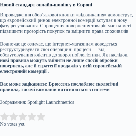
Новий стандарт онлайн-шопінгу в Європі
Впровадження обов’язкової кнопки «відкликання» демонструє,
що європейський ринок електронної комерції вступає в нову
фазу регулювання. Спрощення повернення товарів має на меті
підвищити прозорість покупок та зміцнити права споживачів.
Водночас це означає, що інтернет-магазинам доведеться
реструктуризувати свої операційні процеси — від
обслуговування клієнтів до зворотної логістики. Як наслідок,
нові правила можуть змінити не лише спосіб обробки
повернень, але й стратегії продажів у всій європейській
електронній комерції
.
Вас може зацікавити:
Брюссель послаблює екологічні
правила, тисячі компаній витісняються з системи
Зображення: Spotlight Launchmetrics
Submit Rating
Rate this item:
No votes yet.