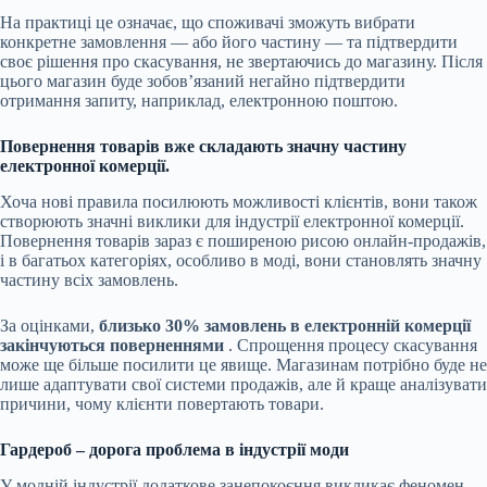
На практиці це означає, що споживачі зможуть вибрати
конкретне замовлення — або його частину — та підтвердити
своє рішення про скасування, не звертаючись до магазину. Після
цього магазин буде зобов’язаний негайно підтвердити
отримання запиту, наприклад, електронною поштою.
Повернення товарів вже складають значну частину
електронної комерції.
Хоча нові правила посилюють можливості клієнтів, вони також
створюють значні виклики для індустрії електронної комерції.
Повернення товарів зараз є поширеною рисою онлайн-продажів,
і в багатьох категоріях, особливо в моді, вони становлять значну
частину всіх замовлень.
За оцінками,
близько 30% замовлень в електронній комерції
закінчуються поверненнями
. Спрощення процесу скасування
може ще більше посилити це явище. Магазинам потрібно буде не
лише адаптувати свої системи продажів, але й краще аналізувати
причини, чому клієнти повертають товари.
Гардероб – дорога проблема в індустрії моди
У модній індустрії додаткове занепокоєння викликає феномен