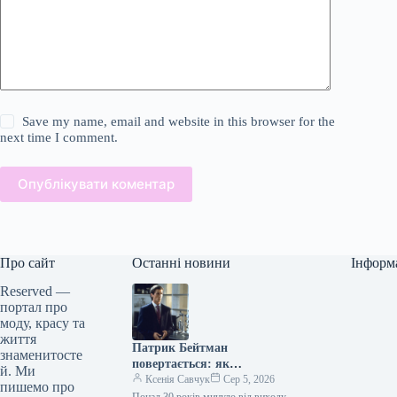
Save my name, email and website in this browser for the
next time I comment.
Опублікувати коментар
Про сайт
Останні новини
Інформ
Reserved —
портал про
моду, красу та
життя
Патрик Бейтман
знаменитосте
повертається: як
й. Ми
“Американський психопат”
Ксенія Савчук
Сер 5, 2026
пишемо про
знову надихає модний світ