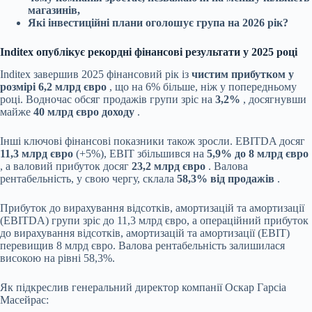
магазинів,
Які інвестиційні плани оголошує група на 2026 рік?
Inditex опублікує рекордні фінансові результати у 2025 році
Inditex завершив 2025 фінансовий рік із
чистим прибутком у
розмірі 6,2 млрд євро
, що на 6% більше, ніж у попередньому
році. Водночас обсяг продажів групи зріс на
3,2%
, досягнувши
майже
40 млрд євро доходу
.
Інші ключові фінансові показники також зросли. EBITDA досяг
11,3 млрд євро
(+5%), EBIT збільшився на
5,9% до 8 млрд євро
, а валовий прибуток досяг
23,2 млрд євро
. Валова
рентабельність, у свою чергу, склала
58,3% від продажів
.
Прибуток до вирахування відсотків, амортизацій та амортизації
(EBITDA) групи зріс до 11,3 млрд євро, а операційний прибуток
до вирахування відсотків, амортизацій та амортизації (EBIT)
перевищив 8 млрд євро. Валова рентабельність залишилася
високою на рівні 58,3%.
Як підкреслив генеральний директор компанії Оскар Гарсіа
Масейрас: