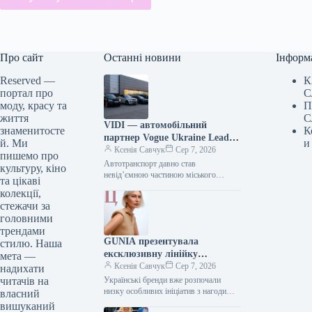
Про сайт
Останні новини
Інформ
Reserved —
К
портал про
С
моду, красу та
П
життя
С
VIDI — автомобільний
знаменитосте
К
партнер Vogue Ukraine Leaders
й. Ми
и
Gala: які автомобілі будуть
Ксенія Савчук
Сер 7, 2026
пишемо про
представлені на заході
Автотранспорт давно став
культуру, кіно
невід’ємною частиною міського
та цікаві
середовища — простором, що з’єднує
колекції,
роботу та дім, подорожі та
стежачи за
повсякденні клопоти. Тому вибір…
головними
трендами
GUNIA презентувала
стилю. Наша
ексклюзивну лінійку
мета —
ювелірних виробів на честь
Ксенія Савчук
Сер 7, 2026
надихати
Дня Незалежності
читачів на
Українські бренди вже розпочали
низку особливих ініціатив з нагоди
власний
Дня Незалежності. Зокрема, GUNIA
вишуканий