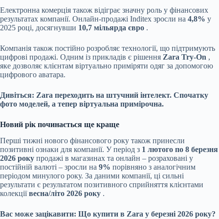
Електронна комерція також відіграє значну роль у фінансових
результатах компанії. Онлайн-продажі Inditex зросли на
4,8%
у
2025 році, досягнувши
10,7 мільярда євро
.
Компанія також постійно розробляє технології, що підтримують
цифрові продажі. Одним із прикладів є рішення
Zara Try-On
,
яке дозволяє клієнтам віртуально приміряти одяг за допомогою
цифрового аватара.
Дивіться:
Zara переходить на штучний інтелект. Спочатку
фото моделей, а тепер віртуальна примірочна.
Новий рік починається ще краще
Перші тижні нового фінансового року також принесли
позитивні ознаки для компанії. У період з
1 лютого по 8 березня
2026 року
продажі в магазинах та онлайн – розраховані у
постійній валюті – зросли на
9%
порівняно з аналогічним
періодом минулого року. За даними компанії, ці сильні
результати є результатом позитивного сприйняття клієнтами
колекції
весна/літо 2026 року
.
Вас може зацікавити:
Що купити в Zara у березні 2026 року?