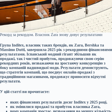
Рекорд за рекордом. Власник Zara знову дивує результатами
Група Inditex, власник таких брендів, як Zara, Bershka та
Massimo Dutti, завершила 2025 рік з рекордними фінансовими
результатами. Іспанський модний гігант збільшив як
продажі, так і чистий прибуток, продовжуючи свою серію
рекордних років, незважаючи на зростаючу конкуренцію з
боку компаній надшвидкої моди. Результати демонструють,
що стратегія компанії, що поєднує онлайн-продажі з
традиційними магазинами, продовжує приносити відчутні
результати.
У цій статті ви прочитаєте:
яких фінансових результатів досяг Inditex у 2025 році,
як змінилися продажі та прибуток власника Zara,
чому компанія зростає, незважаючи на меншу кількість