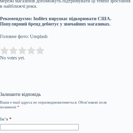
мережі магазинів допоможуть підтримувати ці темпи зростання
в найближчі роки.
Рекомендуємо:
Inditex вирушає підкорювати США.
Популярний бренд дебютує у звичайних магазинах.
Головне фото: Unsplash
Submit Rating
Rate this item:
No votes yet.
Залишити відповідь
Ваша e-mail адреса не оприлюднюватиметься.
Обов’язкові поля
позначені
*
Ім’я
*