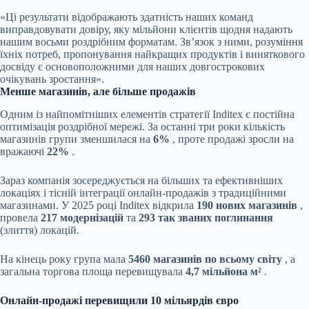
«Ці результати відображають здатність наших команд
виправдовувати довіру, яку мільйони клієнтів щодня надають
нашим восьми роздрібним форматам. Зв’язок з ними, розуміння
їхніх потреб, пропонування найкращих продуктів і виняткового
досвіду є основоположними для наших довгострокових
очікувань зростання».
Менше магазинів, але більше продажів
Одним із найпомітніших елементів стратегії Inditex є постійна
оптимізація роздрібної мережі. За останні три роки кількість
магазинів групи зменшилася на
6%
, проте продажі зросли на
вражаючі
22%
.
Зараз компанія зосереджується на більших та ефективніших
локаціях і тісній інтеграції онлайн-продажів з традиційними
магазинами. У 2025 році Inditex відкрила
190 нових магазинів
,
провела
217 модернізацій
та
293 так званих поглинання
(злиття) локацій.
На кінець року група мала
5460 магазинів по всьому світу
, а
загальна торгова площа перевищувала
4,7 мільйона м²
.
Онлайн-продажі перевищили 10 мільярдів євро