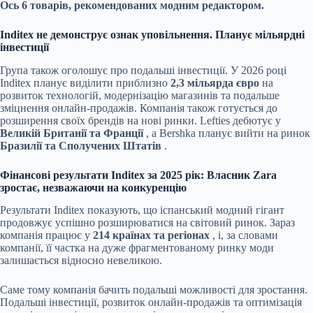
Ось 6 товарів, рекомендованих модним редактором.
Inditex не демонструє ознак уповільнення. Планує мільярдні
інвестиції
Група також оголошує про подальші інвестиції. У 2026 році
Inditex планує виділити приблизно
2,3 мільярда євро
на
розвиток технологій, модернізацію магазинів та подальше
зміцнення онлайн-продажів. Компанія також готується до
розширення своїх брендів на нові ринки. Lefties дебютує у
Великій Британії та Франції
, а Bershka планує вийти на ринок
Бразилії та Сполучених Штатів
.
Фінансові результати Inditex за 2025 рік: Власник Zara
зростає, незважаючи на конкуренцію
Результати Inditex показують, що іспанський модний гігант
продовжує успішно розширюватися на світовий ринок. Зараз
компанія працює у
214 країнах та регіонах
, і, за словами
компанії, її частка на дуже фрагментованому ринку моди
залишається відносно невеликою.
Саме тому компанія бачить подальші можливості для зростання.
Подальші інвестиції, розвиток онлайн-продажів та оптимізація