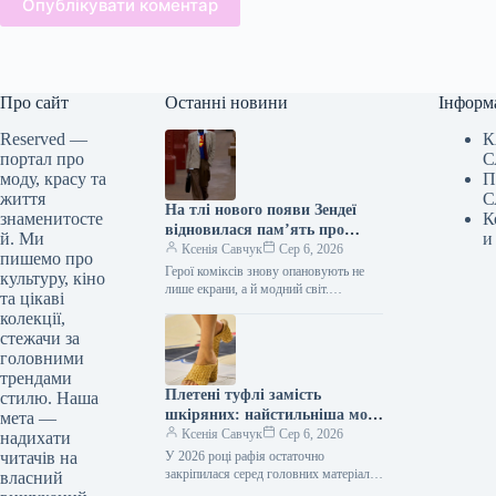
Опублікувати коментар
Про сайт
Останні новини
Інформ
Reserved —
К
портал про
С
моду, красу та
П
життя
С
На тлі нового появи Зендеї
знаменитосте
К
відновилася пам’ять про
й. Ми
и
тенденцію 2000-х: супергерої
Ксенія Савчук
Сер 6, 2026
пишемо про
знову актуальні.
Герої коміксів знову опановують не
культуру, кіно
лише екрани, а й модний світ.
та цікаві
Напередодні кінопрем’єри “Людина-
колекції,
павук: Немає шляху додому” Зендея
стежачи за
знову продемонструвала…
головними
трендами
Плетені туфлі замість
стилю. Наша
шкіряних: найстильніша мода
мета —
серпня 2026
Ксенія Савчук
Сер 6, 2026
надихати
читачів на
У 2026 році рафія остаточно
закріпилася серед головних матеріалів
власний
у світі люксових аксесуарів. Якщо ще