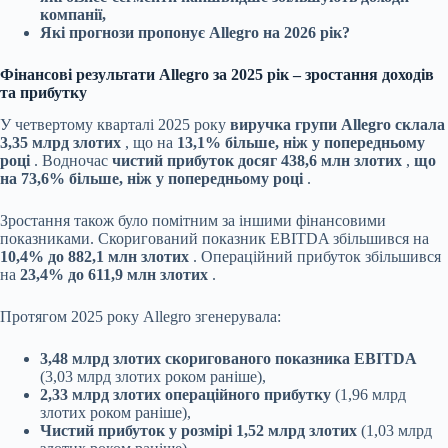
компанії,
Які прогнози пропонує Allegro на 2026 рік?
Фінансові результати Allegro за 2025 рік – зростання доходів
та прибутку
У четвертому кварталі 2025 року
виручка групи Allegro склала
3,35 млрд злотих
, що на
13,1% більше, ніж у попередньому
році
. Водночас
чистий прибуток досяг 438,6 млн злотих
,
що
на 73,6% більше, ніж у попередньому році
.
Зростання також було помітним за іншими фінансовими
показниками. Скоригований показник EBITDA збільшився на
10,4% до 882,1 млн злотих
. Операційний прибуток збільшився
на
23,4% до 611,9 млн злотих
.
Протягом 2025 року Allegro згенерувала:
3,48 млрд злотих скоригованого показника EBITDA
(3,03 млрд злотих роком раніше),
2,33 млрд злотих операційного прибутку
(1,96 млрд
злотих роком раніше),
Чистий прибуток у розмірі 1,52 млрд злотих
(1,03 млрд