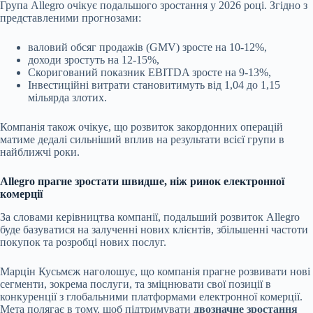
Група Allegro очікує подальшого зростання у 2026 році. Згідно з
представленими прогнозами:
валовий обсяг продажів (GMV) зросте на 10-12%,
доходи зростуть на 12-15%,
Скоригований показник EBITDA зросте на 9-13%,
Інвестиційні витрати становитимуть від 1,04 до 1,15
мільярда злотих.
Компанія також очікує, що розвиток закордонних операцій
матиме дедалі сильніший вплив на результати всієї групи в
найближчі роки.
Allegro прагне зростати швидше, ніж ринок електронної
комерції
За словами керівництва компанії, подальший розвиток Allegro
буде базуватися на залученні нових клієнтів, збільшенні частоти
покупок та розробці нових послуг.
Марцін Кусьмєж наголошує, що компанія прагне розвивати нові
сегменти, зокрема послуги, та зміцнювати свої позиції в
конкуренції з глобальними платформами електронної комерції.
Мета полягає в тому, щоб підтримувати
двозначне зростання