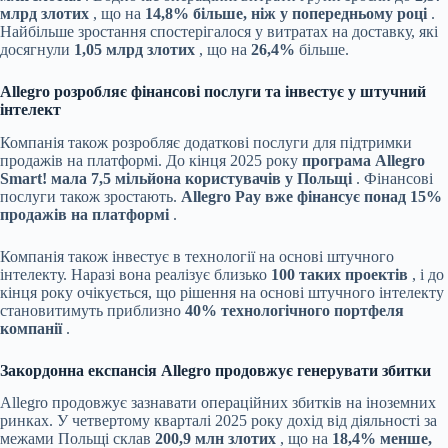
млрд злотих
, що на
14,8% більше, ніж у попередньому році
.
Найбільше зростання спостерігалося у витратах на доставку, які
досягнули
1,05 млрд злотих
, що на
26,4%
більше.
Allegro розробляє фінансові послуги та інвестує у штучний
інтелект
Компанія також розробляє додаткові послуги для підтримки
продажів на платформі. До кінця 2025 року
програма Allegro
Smart! мала 7,5 мільйона користувачів у Польщі
. Фінансові
послуги також зростають.
Allegro Pay вже фінансує понад 15%
продажів на платформі
.
Компанія також інвестує в технології на основі штучного
інтелекту. Наразі вона реалізує близько
100 таких проектів
, і до
кінця року очікується, що рішення на основі штучного інтелекту
становитимуть приблизно
40% технологічного портфеля
компанії
.
Закордонна експансія Allegro продовжує генерувати збитки
Allegro продовжує зазнавати операційних збитків на іноземних
ринках. У четвертому кварталі 2025 року дохід від діяльності за
межами Польщі склав
200,9 млн злотих
, що на
18,4% менше,