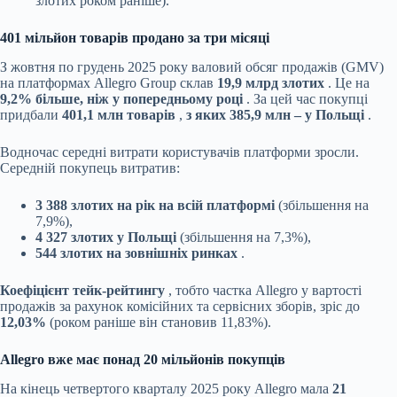
злотих роком раніше).
401 мільйон товарів продано за три місяці
З жовтня по грудень 2025 року валовий обсяг продажів (GMV)
на платформах Allegro Group склав
19,9 млрд злотих
. Це на
9,2% більше, ніж у попередньому році
. За цей час покупці
придбали
401,1 млн товарів
,
з яких 385,9 млн – у Польщі
.
Водночас середні витрати користувачів платформи зросли.
Середній покупець витратив:
3 388 злотих на рік на всій платформі
(збільшення на
7,9%),
4 327 злотих у Польщі
(збільшення на 7,3%),
544 злотих на зовнішніх ринках
.
Коефіцієнт тейк-рейтингу
, тобто частка Allegro у вартості
продажів за рахунок комісійних та сервісних зборів, зріс до
12,03%
(роком раніше він становив 11,83%).
Allegro вже має понад 20 мільйонів покупців
На кінець четвертого кварталу 2025 року Allegro мала
21