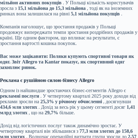
мільйон активних покупців
. У Польщі кількість користувачів
зросла з
15,1 мільйона до 15,3 мільйона
, тоді як на іноземних
ринках вона залишилася на рівні
5,1 мільйона покупців
.
Компанія наголошує, що зростання продажів у Польщі
продовжує випереджати темпи зростання роздрібних продажів у
країні. Ще одним фактором, що впливає на результати, є
зростання вартості кошика покупок.
Вас може зацікавити:
Поляки купують спортивні товари як
одяг. Звіт Allegro та Kantar показує, як спортивний одяг
захоплює ринок.
Реклама є рушійною силою бізнесу Allegro
Одним із найшвидше зростаючих бізнес-сегментів Allegro є
рекламні послуги
. У четвертому кварталі 2025 року доходи від
реклами зросли на
25,3% у річному обчисленні
, досягнувши
434,6 млн злотих
. Дохід за весь рік у цьому сегменті досяг
1,41
млрд злотих
, що на
29,7%
більше.
Дохід від логістичних послуг також динамічно зростає. У
четвертому кварталі він збільшився з
77,3 млн злотих до 158,6
млн злотих
. Водночас операційні витрати групи зросли до
2,57