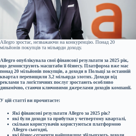
Allegro зростає, незважаючи на конкуренцію. Понад 20
мільйонів покупців та мільярди доходу.
Allegro опублікувала свої фінансові результати за 2025 рік,
що демонструють масштаби її бізнесу. Платформа вже має
понад 20 мільйонів покупців, а доходи в Польщі за останній
квартал перевищили 3,2 мільярда злотих. Доходи від
реклами та логістичних послуг зростають особливо
динамічно, стаючи ключовими джерелами доходів компанії.
У цій статті ви прочитаєте:
Які фінансові результати Allegro за 2025 рік?
які були доходи та прибутки у четвертому кварталі,
скільки користувачів користуються платформою
Allegro сьогодні,
які бізнес-сегменти найшвидше збільшують доходи