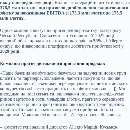
ніж у попередньому році
. Водночас операційні витрати досягли
376,5 млн злотих
,
що призвело до збільшення скоригованого
збитку за показником EBITDA зі 173,3 млн злотих до 175,5
млн злотих
.
Однак компанія вказує на прискорення розвитку платформ у
Чеській Республіці, Словаччині та Угорщині. У 2025 році
валовий обсяг продажів на цих ринках зріс на
58%
, і Allegro
очікує, що її закордонні платформи досягнуть прибутковості у
2029 році
.
Компанія прагне двозначного зростання продажів
«Наше бачення майбутнього базується на залученні нових груп
клієнтів та партнерів, збільшенні частоти покупок та, що ще
більш важливо, на значному перевершуванні наших китайських
конкурентів (які часто працюють на нерівних умовах […]). Ми
виходимо на нові сегменти, включаючи послуги, досліджуємо
ринок вартістю в сотні мільярдів злотих, прагнемо середнього
двозначного річного зростання валової вартості транспортних
засобів у Польщі та значно покращуємо прибутковість за
кордоном. Можливості величезні, і Allegro прагне більшого».
– коментує генеральний директор Allegro Марцін Кусьмєж.