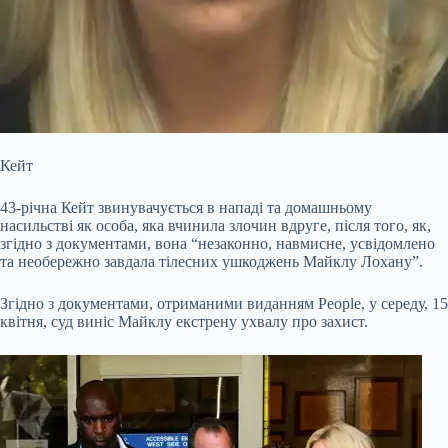
Кейт
43-річна Кейт звинувачується в нападі та домашньому
насильстві як особа, яка вчинила злочин вдруге, після того, як,
згідно з документами, вона “незаконно, навмисне, усвідомлено
та необережно завдала тілесних ушкоджень Майклу Лохану”.
Згідно з документами, отриманими виданням People, у середу, 15
квітня, суд виніс Майклу екстрену ухвалу про захист.