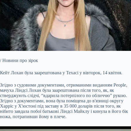
/ Новини про зірок
Кейт Лохан була заарештована у Техасі у вівторок, 14 квітня.
Згідно з судовими документами, отриманими виданням People,
мачуха Ліндсі Лохан була заарештована після того, як, як
стверджують слідчі, “вдарила потерпілого по обличчю” рукою.
Згідно з документами, вона була поміщена до в'язниці округу
Харріс у Х'юстоні під заставу в 35 000 доларів після того, як
нібито завдала побої батькові Ліндсі Майклу і кинула в його бік
ножа, потрапивши йому в плече.