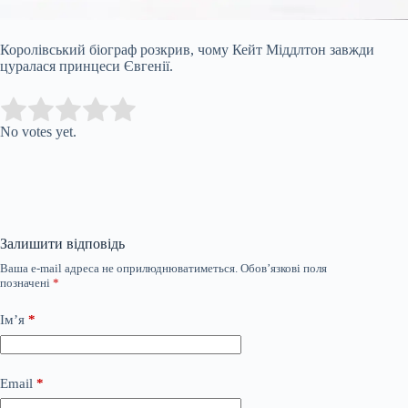
Королівський біограф розкрив, чому Кейт Міддлтон завжди
цуралася принцеси Євгенії.
Submit Rating
Rate this item:
No votes yet.
Залишити відповідь
Ваша e-mail адреса не оприлюднюватиметься.
Обов’язкові поля
позначені
*
Ім’я
*
Email
*