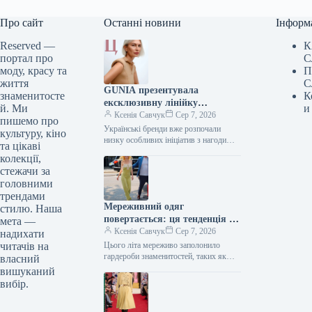
Про сайт
Останні новини
Інформ
Reserved —
К
портал про
С
моду, красу та
П
життя
С
GUNIA презентувала
знаменитосте
К
ексклюзивну лінійку
й. Ми
и
ювелірних виробів на честь
Ксенія Савчук
Сер 7, 2026
пишемо про
Дня Незалежності
Українські бренди вже розпочали
культуру, кіно
низку особливих ініціатив з нагоди
та цікаві
Дня Незалежності. Зокрема, GUNIA
колекції,
Project презентували символічну серію
стежачи за
прикрас – позолочені…
головними
трендами
Мереживний одяг
стилю. Наша
повертається: ця тенденція з
мета —
70-х років стане ключовою у
Ксенія Савчук
Сер 7, 2026
надихати
серпні 2026 року
читачів на
Цього літа мереживо заполонило
гардероби знаменитостей, таких як
власний
Сієнна Міллер, Алекс Чанг, Гейлі
вишуканий
Бібер та Аня Тейлор-Джой. Те, що
вибір.
раніше…