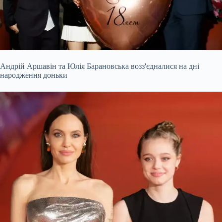
Андрій Аршавін та Юлія Барановська возз'єдналися на дні
народження доньки