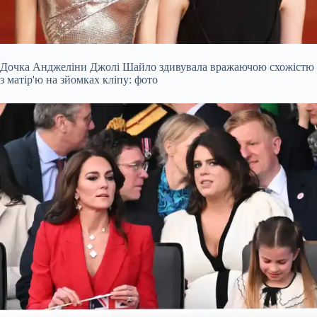
Дочка Анджеліни Джолі Шайло здивувала вражаючою схожістю
з матір'ю на зйомках кліпу: фото