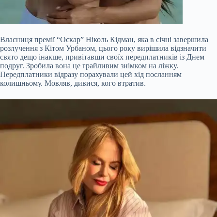
Власниця премії “Оскар” Ніколь Кідман, яка в січні завершила
розлучення з Кітом Урбаном, цього року вирішила відзначити
свято дещо інакше, привітавши своїх передплатників із Днем
подруг. Зробила вона це грайливим знімком на ліжку.
Передплатники відразу порахували цей хід посланням
колишньому. Мовляв, дивися, кого втратив.