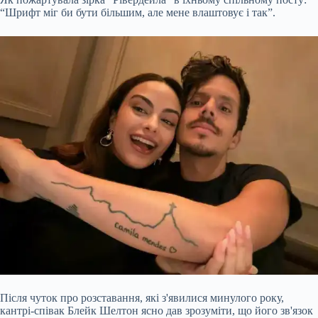
“Шрифт міг би бути більшим, але мене влаштовує і так”.
Після чуток про розставання, які з'явилися минулого року,
кантрі-співак Блейк Шелтон ясно дав зрозуміти, що його зв'язок