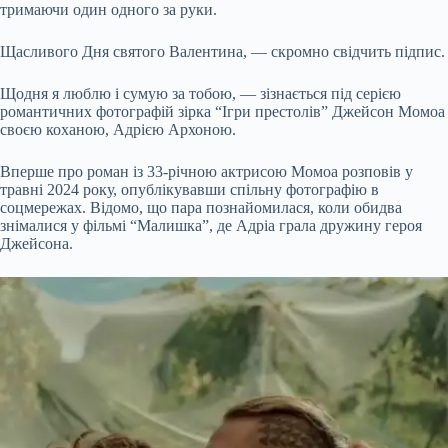
тримаючи один одного за руки.
Щасливого Дня святого Валентина, — скромно свідчить підпис.
Щодня я люблю і сумую за тобою, — зізнається під серією
романтичних фотографій зірка “Ігри престолів” Джейсон Момоа
своєю коханою, Адрією Архоною.
Вперше про роман із 33-річною актрисою Момоа розповів у
травні 2024 року, опублікувавши спільну фотографію в
соцмережах. Відомо, що пара познайомилася, коли обидва
знімалися у фільмі “Малишка”, де Адріа грала дружину героя
Джейсона.