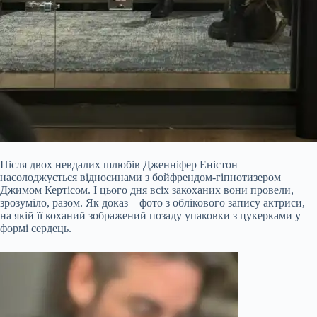
Після двох невдалих шлюбів Дженніфер Еністон
насолоджується відносинами з бойфрендом-гіпнотизером
Джимом Кертісом. І цього дня всіх закоханих вони провели,
зрозуміло, разом. Як доказ – фото з облікового запису актриси,
на якій її коханий зображений позаду упаковки з цукерками у
формі сердець.