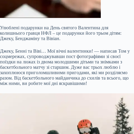
Улюблені подарунки на День святого Валентина для
колишнього гравця НФЛ – це подарунки його трьом дітям:
Джеку, Бенджаміну та Вівіан.
Джеку, Бенні та Віві… Мої вічні валентинки! — написав Том у
соцмережах, супроводжувавши пост фотографіями зі своєї
поїздки на лижах із двома молодшими дітьми та знімками з
баскетбольного матчу зі старшим. Дуже вас трьох люблю і
захоплююся приголомшливими пригодами, які ми розділяємо
разом. Від баскетбольного майданчика до схилів та всього, що
між ними, ви робите мої дні яскравішими!