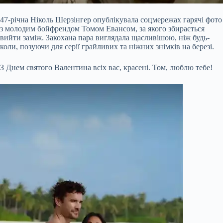
47-річна Ніколь Шерзінгер опублікувала соцмережах гарячі фото
з молодим бойфрендом Томом Евансом, за якого збирається
вийти заміж. Закохана пара виглядала щасливішою, ніж будь-
коли, позуючи для серії грайливих та ніжних знімків на березі.
З Днем святого Валентина всіх вас, красені. Том, люблю тебе!