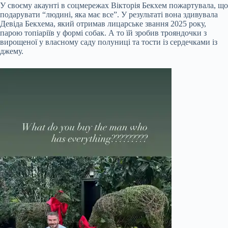
У своєму акаунті в соцмережах Вікторія Бекхем пожартувала, що
подарувати “людині, яка має все”. У результаті вона здивувала
Девіда Бекхема, який отримав лицарське звання 2025 року,
парою топіаріїв у формі собак. А то їй зробив трояндочки з
вирощеної у власному саду полуниці та тости із сердечками із
джему.