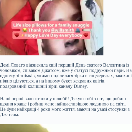
Демі Ловато відзначила свій перший День святого Валентина із
чоловіком, співаком Джатсом, вже у статусі подружньої пари. На
одному зі знімків, якими поділилася зірка в соцмережах, закохані
ніжно цілуються, а на іншому букет яскравих квітів,
подарований колишній зірці каналу Disney.
Наші перші валентинки у шлюбі!! Дякую тобі за те, що робиш
щодня краще і робиш мене найщасливішою людиною на світі.
Це були найкращі 4 роки мого життя, маючи на увазі стосунки з
Джатсом.