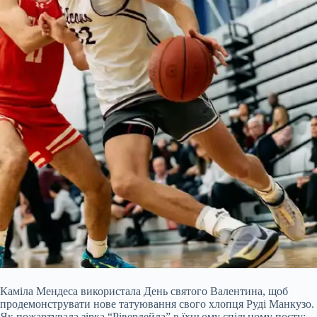
Каміла Мендеса використала День святого Валентина, щоб
продемонструвати нове татуювання свого хлопця Руді Манкузо.
Як пожартувала зірка “Рівердейла” в їхньому спільному посту: