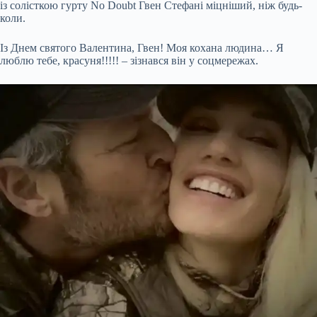
із солісткою гурту No Doubt Гвен Стефані міцніший, ніж будь-
коли.
Із Днем святого Валентина, Гвен! Моя кохана людина… Я
люблю тебе, красуня!!!!! – зізнався він у соцмережах.