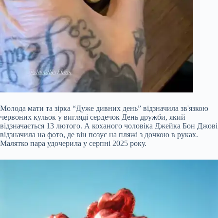
Молода мати та зірка “Дуже дивних день” відзначила зв'язкою
червоних кульок у вигляді сердечок День дружби, який
відзначається 13 лютого. А коханого чоловіка Джейка Бон Джові
відзначила на фото, де він позує на пляжі з дочкою в руках.
Малятко пара удочерила у серпні 2025 року.