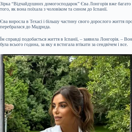
Зірка “Відчайдушних домогосподарок” Єва Лонгорія вже багато
того, як вона поїхала з чоловіком та сином до Іспанії.
Єва виросла в Техасі і більшу частину свого дорослого життя пр
перебралася до Мадрида.
Їм справді подобається життя в Іспанії, – заявила Лонгорія. – В
була всього година, за яку я встигала втікати за сендвічем і все.