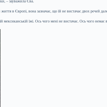
шки, – зауважила Єва.
ття в Європі, вона зазначає, що їй не вистачає двох речей дале
й мексиканській їжі. Ось чого мені не вистачає. Ось чого немає в