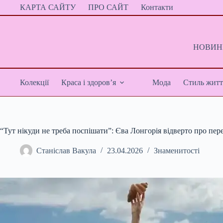
Перейти
КАРТА САЙТУ
ПРО САЙТ
Контакти
до
вмісту
НОВИНИ
Колекції
Краса і здоров’я
Мода
Стиль житт
“Тут нікуди не треба поспішати”: Єва Лонгорія відверто про переї
Станіслав Вакула
23.04.2026
Знаменитості