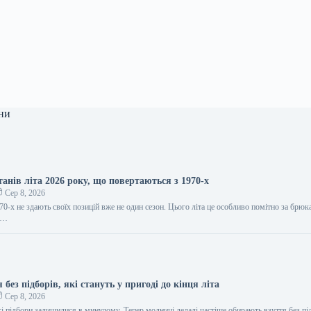
ни
анів літа 2026 року, що повертаються з 1970-х
Сер 8, 2026
70-х не здають своїх позицій вже не один сезон. Цього літа це особливо помітно за брюк
ні…
 без підборів, які стануть у пригоді до кінця літа
Сер 8, 2026
 підбори залишилися в минулому. Тепер модниці дедалі частіше обирають взуття без під