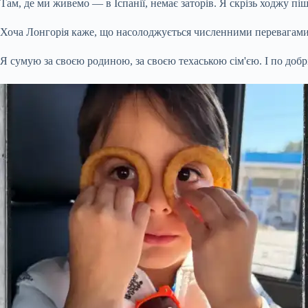
Там, де ми живемо — в Іспанії, немає заторів. Я скрізь ходжу пі
Хоча Лонгорія каже, що насолоджується численними перевагами жи
Я сумую за своєю родиною, за своєю техаською сім'єю. І по добрі