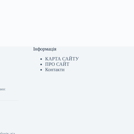
Інформація
КАРТА САЙТУ
ПРО САЙТ
Контакти
ами:
борів: від