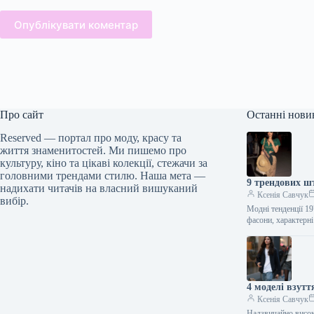
Опублікувати коментар
Про сайт
Останні нови
Reserved — портал про моду, красу та
життя знаменитостей. Ми пишемо про
культуру, кіно та цікаві колекції, стежачи за
головними трендами стилю. Наша мета —
9 трендових шт
надихати читачів на власний вишуканий
Ксенія Савчук
вибір.
Модні тенденції 19
фасони, характер
4 моделі взуття
Ксенія Савчук
Надзвичайно високі