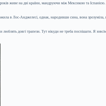
років живе на дві країни, мандруючи між Мексикою та Іспанією.
ожила в Лос-Анджелесі, однак, народивши сина, вона зрозуміла, 
они люблять довгі трапези. Тут нікуди не треба поспішати. Я зовс