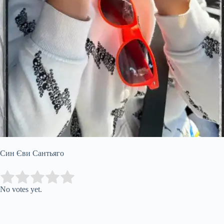
Син Єви Сантьяго
Submit Rating
Rate this item:
No votes yet.