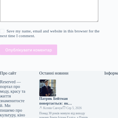
Save my name, email and website in this browser for the
next time I comment.
Опублікувати коментар
Про сайт
Останні новини
Інформ
Reserved —
портал про
моду, красу та
життя
Патрик Бейтман
знаменитосте
повертається: як
й. Ми
“Американський психопат”
Ксенія Савчук
Сер 5, 2026
пишемо про
знову надихає модний світ
Понад 30 років минуло від виходу
культуру, кіно
роману Брета Істона Елліса, а Патрік