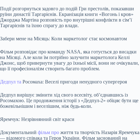
Події розгорнуться задовго до подій Гри престолів, показавши
руїни династії Таргарієнів. Екранізація книги «Вогонь і кров»
Джорджа Мартіна розповість про внутрішні конфлікти в сім’ї
Таргарієнів та їхню спрагу до влади.
Забери мене на Місяць: Коли маркетолог стає космонавтом
Фільм розповідає про команду NASA, яка готується до висадки
на Місяці. Але коли їм потрібно залучити маркетолога Келлі
Джонс, щоб привернути увагу до їхньої місії, вони не очікували,
що її професіоналізм створить багато проблем.
Дедпул та
Росомаха: Веселі пригоди ненудного супергероя
Дедпул вирішує змінити хід свого всесвіту, об’єднавшись із
Росомахою. Це продовження історії з «Дедпул-2» обіцяє бути ще
божевільнішим і веселішим, ніж будь-коли.
Яремчук: Незрівнянний світ краси
Документальний
фільм про
життя та творчість Назарія Яремчука
— відомого співака та Героя України. Фільм заснований на