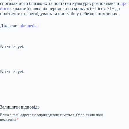
спогадах його близьких та постатей культури, розповідаючи
про
його
складний шлях від перемоги на конкурсі «Пісня-71» до
політичних переслідувань та виступів у небезпечних зонах.
Джерело:
ukr.media
Submit Rating
Rate this item:
No votes yet.
Submit Rating
Rate this item:
No votes yet.
Залишити відповідь
Ваша e-mail адреса не оприлюднюватиметься.
Обов’язкові поля
позначені
*