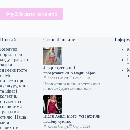
Опублікувати коментар
Про сайт
Останні новини
Інформ
Reserved —
К
портал про
С
моду, красу та
П
життя
С
5 пар взуття, які
знаменитосте
К
повертаються в модні образи
й. Ми
и
з приходом осені
Ксенія Савчук
Сер 6, 2026
пишемо про
Незважаючи на те, що на початку осені
культуру, кіно
ми все ще будемо активно носити
та цікаві
мюлі та шльопанці, а також завжди
колекції,
матимемо…
стежачи за
головними
трендами
Після Хейлі Бібер, усі захотіли
стилю. Наша
подібну сукню.
мета —
Ксенія Савчук
Сер 6, 2026
надихати