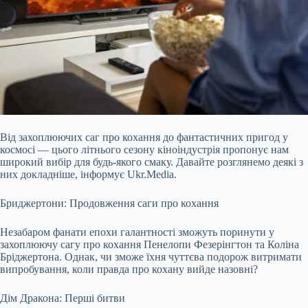
Від захоплюючих саг про кохання до фантастичних пригод у
космосі — цього літнього сезону кіноіндустрія пропонує нам
широкий вибір для будь-якого смаку. Давайте розглянемо деякі з
них докладніше, інформує Ukr.Media.
Бриджертони: Продовження саги про кохання
Незабаром фанати епохи галантності зможуть поринути у
захоплюючу сагу про кохання Пенелопи Фезерінгтон та Коліна
Бріджертона. Однак, чи зможе їхня чуттєва подорож витримати
випробування, коли правда про кохану вийде назовні?
Дім Дракона: Перші битви