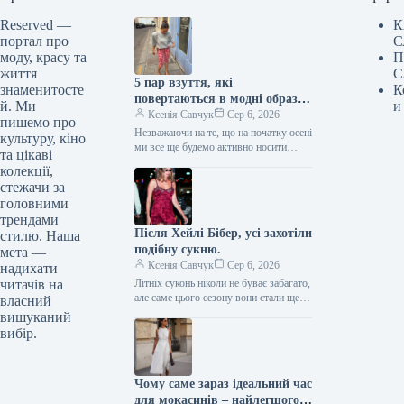
Reserved —
К
портал про
С
моду, красу та
П
життя
С
5 пар взуття, які
знаменитосте
К
повертаються в модні образи
й. Ми
и
з приходом осені
Ксенія Савчук
Сер 6, 2026
пишемо про
Незважаючи на те, що на початку осені
культуру, кіно
ми все ще будемо активно носити
та цікаві
мюлі та шльопанці, а також завжди
колекції,
матимемо…
стежачи за
головними
трендами
Після Хейлі Бібер, усі захотіли
стилю. Наша
подібну сукню.
мета —
Ксенія Савчук
Сер 6, 2026
надихати
читачів на
Літніх суконь ніколи не буває забагато,
але саме цього сезону вони стали ще
власний
сміливішими. Тренди літа 2026
вишуканий
остаточно відмовляються від…
вибір.
Чому саме зараз ідеальний час
для мокасинів – найлегшого