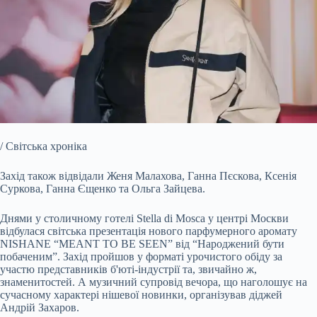
/ Світська хроніка
Захід також відвідали Женя Малахова, Ганна Пєскова, Ксенія
Суркова, Ганна Єщенко та Ольга Зайцева.
Днями у столичному готелі Stella di Mosca у центрі Москви
відбулася світська
презентація нового парфумерного аромату
NISHANE “MEANT TO BE SEEN” від “Народжений бути
побаченим”. Захід пройшов у форматі урочистого обіду за
участю представників б'юті-індустрії та, звичайно ж,
знаменитостей. А музичний супровід вечора, що наголошує на
сучасному характері нішевої новинки, організував діджей
Андрій Захаров.