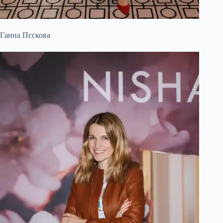
Ганна Пєскова