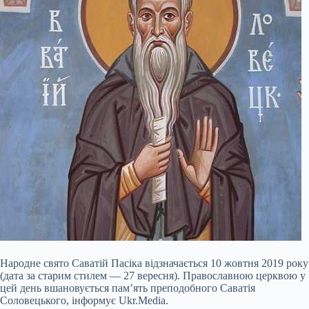
Народне свято Саватій Пасіка відзначається 10 жовтня 2019 року
(дата за старим стилем — 27 вересня). Православною церквою у
цей день вшановується пам’ять преподобного Саватія
Соловецького, інформує Ukr.Media.