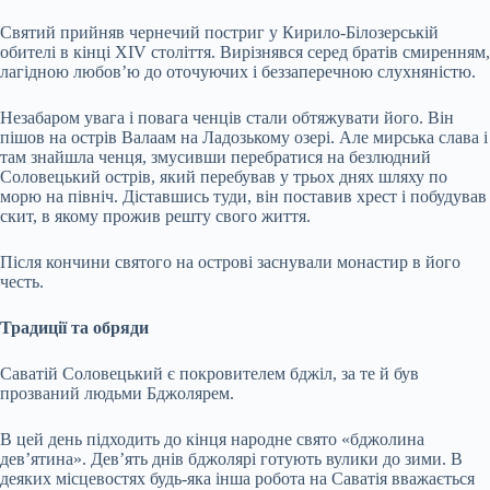
Святий прийняв чернечий постриг у Кирило-Білозерській
обителі в кінці XIV століття. Вирізнявся серед братів смиренням,
лагідною любов’ю до оточуючих і беззаперечною слухняністю.
Незабаром увага і повага ченців стали обтяжувати його. Він
пішов на острів Валаам на Ладозькому озері.
Але мирська слава і
там знайшла ченця, змусивши перебратися на безлюдний
Соловецький острів, який перебував у трьох днях шляху по
морю на північ. Діставшись туди, він поставив хрест і побудував
скит, в якому прожив решту свого життя.
Після кончини святого на острові заснували монастир в його
честь.
Традиції та обряди
Саватій Соловецький є покровителем бджіл, за те й був
прозваний людьми Бджолярем.
В цей день підходить до кінця народне свято «бджолина
дев’ятина». Дев’ять днів бджолярі готують вулики до зими. В
деяких місцевостях будь-яка інша робота на Саватія вважається