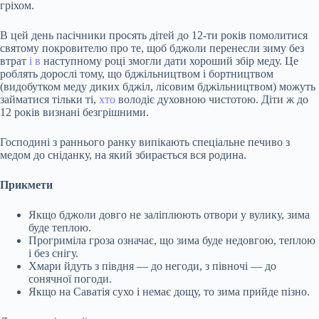
гріхом.
В цей день пасічники просять дітей до 12-ти років помолитися
святому покровителю про те, щоб бджоли перенесли зиму без
втрат
і в
наступному році змогли дати хороший збір меду. Це
роблять дорослі тому, що бджільництвом і бортництвом
(видобутком меду диких бджіл, лісовим бджільництвом) можуть
займатися тільки ті,
хто
володіє духовною чистотою. Діти ж до
12 років визнані безгрішними.
Господині з раннього ранку випікають спеціальне печиво з
медом до сніданку, на який збирається вся родина.
Прикмети
Якщо бджоли довго не заліплюють отвори у вулику, зима
буде теплою.
Прогриміла гроза означає, що зима буде недовгою, теплою
і без снігу.
Хмари йдуть з півдня — до негоди, з півночі — до
сонячної погоди.
Якщо на Саватія сухо і немає дощу, то зима прийде пізно.