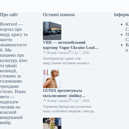
Про сайт
Останні новини
Інформ
Reserved —
К
портал про
С
моду, красу та
П
життя
С
VIDI — автомобільний
знаменитосте
К
партнер Vogue Ukraine Leaders
й. Ми
и
Gala: які автомобілі будуть
Ксенія Савчук
Сер 7, 2026
пишемо про
представлені на заході
Автотранспорт давно став
культуру, кіно
невід’ємною частиною міського
та цікаві
середовища — простором, що з’єднує
колекції,
роботу та дім, подорожі та
стежачи за
повсякденні клопоти. Тому вибір…
головними
трендами
GUNIA презентувала
стилю. Наша
ексклюзивну лінійку
мета —
ювелірних виробів на честь
Ксенія Савчук
Сер 7, 2026
надихати
Дня Незалежності
читачів на
Українські бренди вже розпочали
низку особливих ініціатив з нагоди
власний
Дня Незалежності. Зокрема, GUNIA
вишуканий
Project презентували символічну серію
вибір.
прикрас – позолочені…