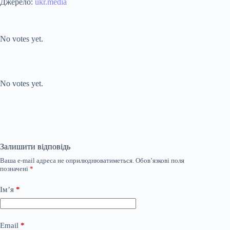
Джерело:
ukr.media
Submit Rating
Rate this item:
No votes yet.
Submit Rating
Rate this item:
No votes yet.
Залишити відповідь
Ваша e-mail адреса не оприлюднюватиметься.
Обов’язкові поля
позначені
*
Ім’я
*
Email
*