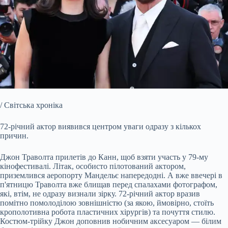
/ Світська хроніка
72-річний актор виявився центром уваги одразу з кількох
причин.
Джон Траволта прилетів до Канн, щоб взяти участь у 79-му
кінофестивалі. Літак, особисто пілотований актором,
приземлився аеропорту Мандельє напередодні. А вже ввечері в
п'ятницю Траволта вже блищав перед спалахами фотографом,
які, втім, не одразу визнали зірку. 72-річний актор вразив
помітно помолоділою зовнішністю (за якою, ймовірно, стоїть
крополотивна робота пластичних хірургів) та почуття стилю.
Костюм-трійку Джон доповнив нобичним аксесуаром — білим