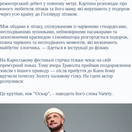
режисерський дебют у повному метрі. Картина розповідає про
юного любителя літаків та його маму, які вирушають у подорож
через усю країну до Голлівуду літаком.
Між обідами в літаку, спілкуванням із чарівними стюардесами,
несподіваними зупинками, неймовірними пасажирами та
захоплюючим краєвидом з ілюмінатора розгортається подорож,
повна чарівних та несподіваних моментів, які визначають
майбутнє хлопчика, — йдеться в інструкції до фільму.
На Карнсському фестивалі стрічка тільки чекає на свій
прем'єрний показ. Тому вчора Траволта приймав поздоровлення
зовсім з іншого приводу — після прибуття до Канн йому
вручили почесну Золоту пальмову гілку. На сцені актор
розчулився:
Це крутіше, ніж “Оскар”, – наводить його слова Variety.