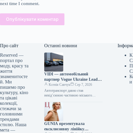
next time I comment.
Опублікувати коментар
Про сайт
Останні новини
Інформ
Reserved —
К
портал про
С
моду, красу та
П
життя
С
VIDI — автомобільний
знаменитосте
К
партнер Vogue Ukraine Leaders
й. Ми
и
Gala: які автомобілі будуть
Ксенія Савчук
Сер 7, 2026
пишемо про
представлені на заході
Автотранспорт давно став
культуру, кіно
невід’ємною частиною міського
та цікаві
середовища — простором, що з’єднує
колекції,
роботу та дім, подорожі та
стежачи за
повсякденні клопоти. Тому вибір…
головними
трендами
GUNIA презентувала
стилю. Наша
ексклюзивну лінійку
мета —