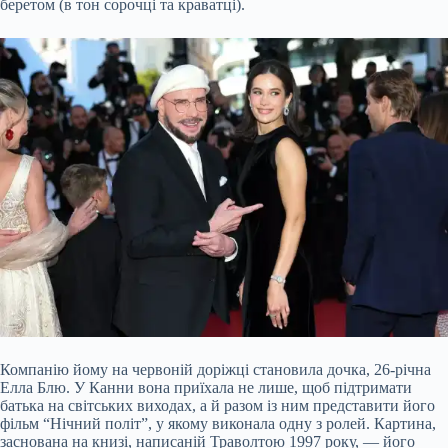
беретом (в тон сорочці та краватці).
Компанію йому на червоній доріжці становила дочка, 26-річна
Елла Блю. У Канни вона приїхала не лише, щоб підтримати
батька на світських виходах, а й разом із ним представити його
фільм “Нічний політ”, у якому виконала одну з ролей. Картина,
заснована на книзі, написаній Траволтою 1997 року, — його