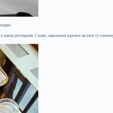
 кадри.
а також ресторанів. Схоже, закоханим вдалося застати ту сонячну