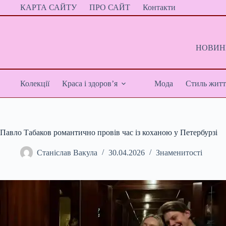
Перейти
КАРТА САЙТУ
ПРО САЙТ
Контакти
до
вмісту
НОВИНИ
Колекції
Краса і здоров’я
Мода
Стиль житт
Павло Табаков романтично провів час із коханою у Петербурзі
Станіслав Вакула
30.04.2026
Знаменитості