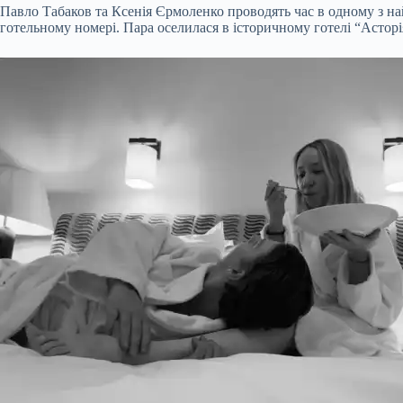
Павло Табаков та Ксенія Єрмоленко проводять час в одному з н
готельному номері. Пара оселилася в історичному готелі “Асторі