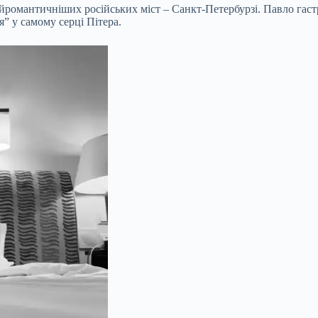
айромантичніших російських міст – Санкт-Петербурзі.
Павло гаст
я” у самому серці Пітера.