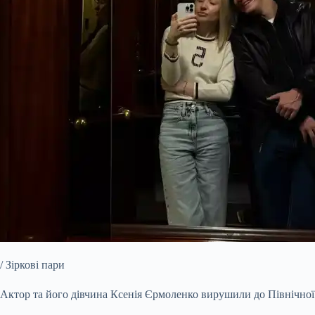
/ Зіркові пари
Актор та його дівчина Ксенія Єрмоленко вирушили до Північної