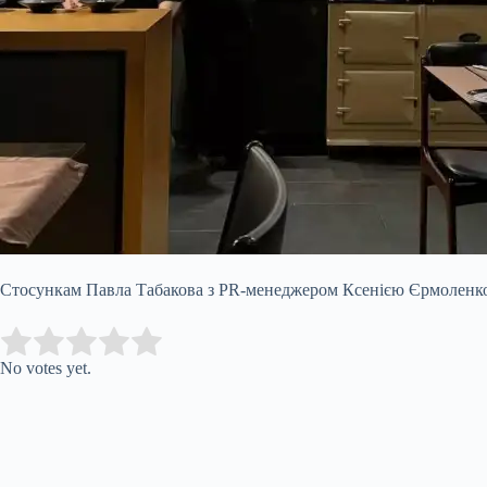
Стосункам Павла Табакова з PR-менеджером Ксенією Єрмоленкою в
Submit Rating
Rate this item:
No votes yet.