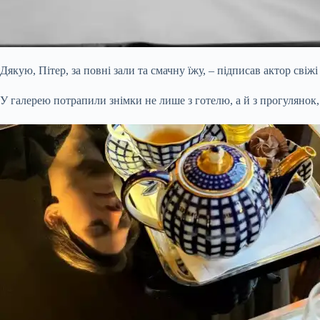
Дякую, Пітер, за повні зали та смачну їжу, – підписав актор свіжі
У галерею потрапили знімки не лише з готелю, а й з прогулянок, 