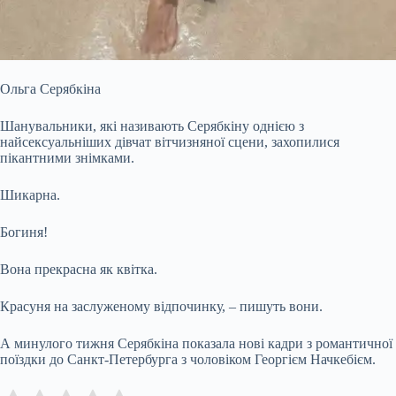
Ольга Серябкіна
Шанувальники, які називають Серябкіну однією з
найсексуальніших дівчат вітчизняної сцени, захопилися
пікантними знімками.
Шикарна.
Богиня!
Вона прекрасна як квітка.
Красуня на заслуженому відпочинку, – пишуть вони.
А минулого тижня Серябкіна показала нові кадри з романтичної
поїздки до Санкт-Петербурга з чоловіком Георгієм Начкебієм.