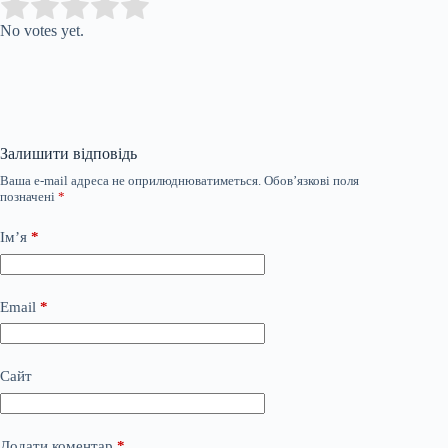
Submit Rating
Rate this item:
No votes yet.
Залишити відповідь
Ваша e-mail адреса не оприлюднюватиметься.
Обов’язкові поля
позначені
*
Ім’я
*
Email
*
Сайт
Додати коментар
*