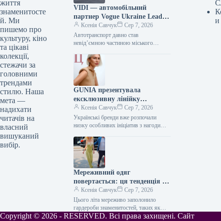
життя
С
VIDI — автомобільний
знаменитосте
К
партнер Vogue Ukraine Leaders
й. Ми
и
Gala: які автомобілі будуть
Ксенія Савчук
Сер 7, 2026
пишемо про
представлені на заході
Автотранспорт давно став
культуру, кіно
невід’ємною частиною міського
та цікаві
середовища — простором, що з’єднує
колекції,
роботу та дім, подорожі та
стежачи за
повсякденні клопоти. Тому вибір…
головними
трендами
GUNIA презентувала
стилю. Наша
ексклюзивну лінійку
мета —
ювелірних виробів на честь
Ксенія Савчук
Сер 7, 2026
надихати
Дня Незалежності
читачів на
Українські бренди вже розпочали
низку особливих ініціатив з нагоди
власний
Дня Незалежності. Зокрема, GUNIA
вишуканий
Project презентували символічну серію
вибір.
прикрас – позолочені…
Мереживний одяг
повертається: ця тенденція з
70-х років стане ключовою у
Ксенія Савчук
Сер 7, 2026
серпні 2026 року
Цього літа мереживо заполонило
гардероби знаменитостей, таких як
Copyright © 2026 - RESERVED. Всі права захищені. Сайт
Сієнна Міллер, Алекс Чанг, Гейлі