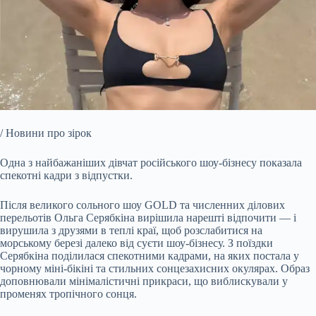
/ Новини про зірок
Одна з найбажаніших дівчат російського шоу-бізнесу показала
спекотні кадри з відпустки.
Після великого сольного шоу GOLD та численних ділових
перельотів Ольга Серябкіна вирішила
нарешті відпочити — і
вирушила з друзями в теплі краї, щоб розслабитися на
морському березі далеко від суєти шоу-бізнесу. З поїздки
Серябкіна поділилася спекотними кадрами, на яких постала у
чорному міні-бікіні та стильних сонцезахисних окулярах. Образ
доповнювали мінімалістичні прикраси, що виблискували у
променях тропічного сонця.