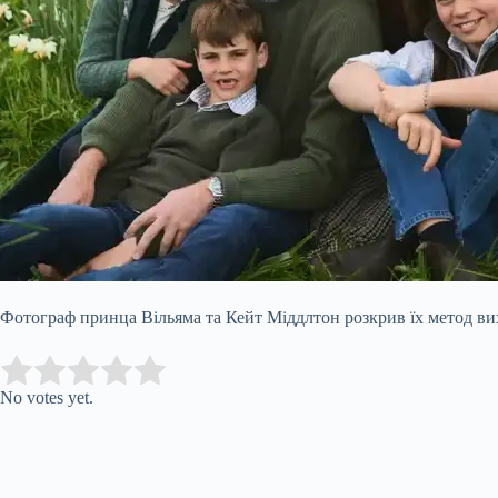
Фотограф принца Вільяма та Кейт Міддлтон розкрив їх метод ви
Submit Rating
Rate this item:
No votes yet.