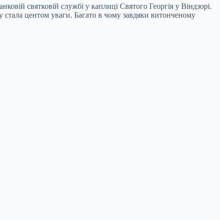
анковій святковій службі у каплиці Святого Георгія у Віндзорі.
зу стала центом уваги. Багато в чому завдяки витонченому