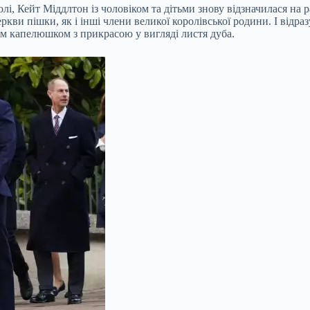
лі, Кейт Міддлтон із чоловіком та дітьми знову
відзначилася на р
ви пішки, як і інші члени великої королівської родини. І відра
им капелюшком з прикрасою у вигляді листя дуба.