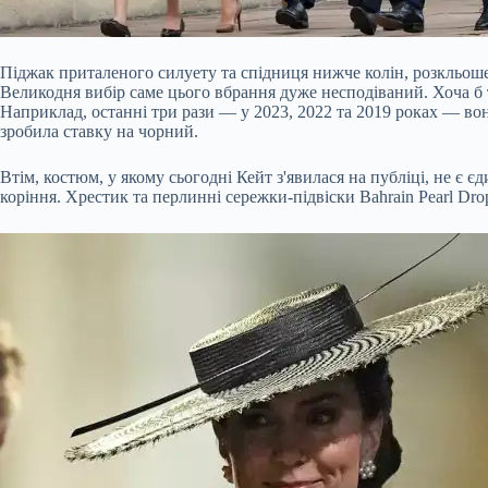
Піджак приталеного силуету та спідниця нижче колін, розкльошен
Великодня вибір саме цього вбрання дуже несподіваний. Хоча б 
Наприклад, останні три рази — у 2023, 2022 та 2019 роках — вон
зробила ставку на чорний.
Втім, костюм, у якому сьогодні Кейт з'явилася на публіці, не є 
коріння. Хрестик та перлинні сережки-підвіски Bahrain Pearl Dro