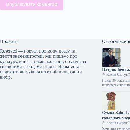
Опублікувати коментар
Про сайт
Останні нови
Reserved — портал про моду, красу та
життя знаменитостей. Ми пишемо про
культуру, кіно та цікаві колекції, стежачи за
головними трендами стилю. Наша мета —
Патрик Бейтма
надихати читачів на власний вишуканий
Ксенія Савчук
вибір.
Понад 30 років мин
найсуперечливіши
Сумка Saint La
головного модн
Ксенія Савчук
Хоча літо ще не за