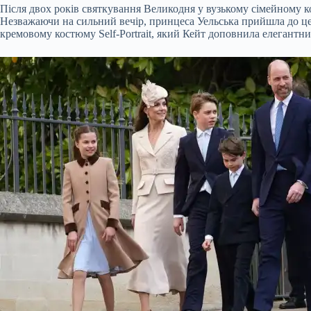
Після двох років святкування Великодня у вузькому сімейному ко
Незважаючи на сильний вечір, принцеса Уельська прийшла до церк
кремовому костюму Self-Portrait, який Кейт доповнила елегантн