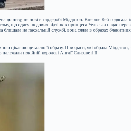
а до низу, не нові в гардеробі Міддлтон. Вперше Кейт одягала їх
тому, що одягу нюдових відтінків принцеса Уельська надає пере
а блищала на пасхальній службі, вона сяяла в образах блакитних 
єдиною цікавою деталлю її образу. Прикраси, які обрала Міддлтон
p належали покійній королеві Англії Єлизаветі II.