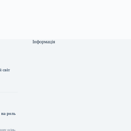
Інформація
 світ
 на роль
зону осінь-