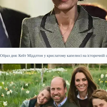
Образ дня: Кейт Міддлтон у крислатому капелюсі на історичній 