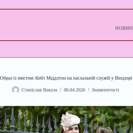
Перейти
до
вмісту
НОВИНИ
Образ із змістом: Кейт Міддлтон на пасхальній службі у Віндзорі
Станіслав Вакула
06.04.2026
Знаменитості