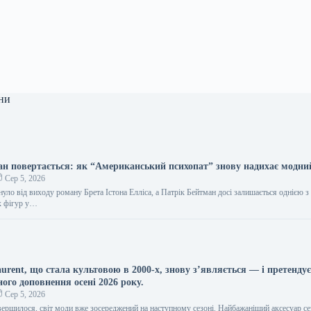
ни
н повертається: як “Американський психопат” знову надихає модний
Сер 5, 2026
уло від виходу роману Брета Істона Елліса, а Патрік Бейтман досі залишається однією з
х фігур у…
urent, що стала культовою в 2000-х, знову з’являється — і претендує
ого доповнення осені 2026 року.
Сер 5, 2026
вершилося, світ моди вже зосереджений на наступному сезоні. Найбажаніший аксесуар се