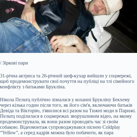
/ Зіркові пари
31-річна актриса та 26-річний шеф-кухар вийшли у соцмережі,
щоб продемонструвати свої почуття на публіці на тлі сімейного
конфлікту з батьками Брукліна.
Нікола Пельтц публічно
зізналася у коханні Брукліну Бекхему
через кілька годин після того, як його сім'я, включаючи батьків
Девіда та Вікторію, з'явилися всі разом на Тижні моди в Парижі.
Пельтц поділилася в соцмережах зворушливим відео, на якому
продемонструвала, як вони разом проводять час зі своїм
собакою. Відеомонтаж супроводжувався піснею Coldplay
“Yellow”, а серед кадрів можна було побачити, як пара