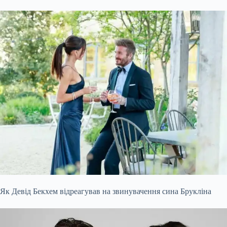
Як Девід Бекхем відреагував на звинувачення сина Брукліна