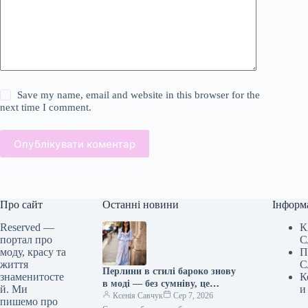
Save my name, email and website in this browser for the
next time I comment.
Опублікувати коментар
Про сайт
Останні новини
Інформ
Reserved —
К
портал про
С
моду, красу та
П
життя
С
Перлини в стилі бароко знову
знаменитосте
К
в моді — без сумніву, це
й. Ми
и
головна прикраса кінця 2026
Ксенія Савчук
Сер 7, 2026
пишемо про