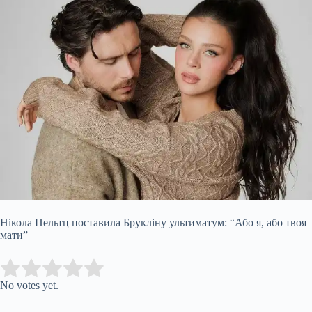
Нікола Пельтц поставила Брукліну ультиматум: “Або я, або твоя
мати”
Submit Rating
Rate this item:
No votes yet.