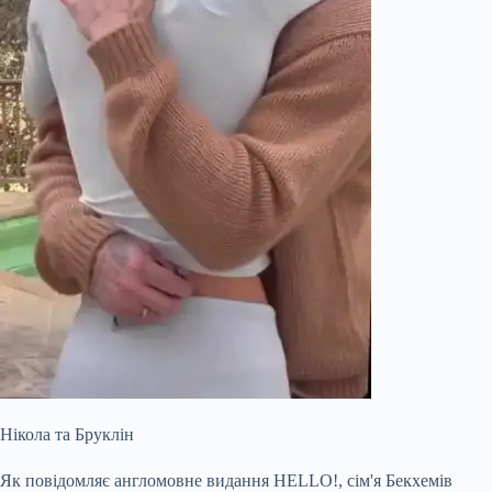
Нікола та Бруклін
Як повідомляє англомовне видання HELLO!, сім'я Бекхемів