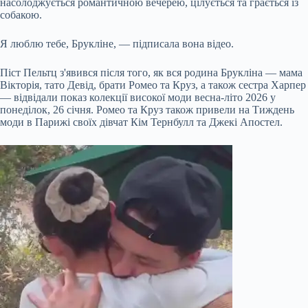
насолоджується романтичною вечерею, цілується та грається із
собакою.
Я люблю тебе, Брукліне, — підписала вона відео.
Піст Пельтц з'явився після того, як вся родина Брукліна — мама
Вікторія, тато Девід, брати Ромео та Круз, а також сестра Харпер
— відвідали показ колекції високої моди весна-літо 2026 у
понеділок, 26 січня. Ромео та Круз також привели на Тиждень
моди в Парижі своїх дівчат Кім Тернбулл та Джекі Апостел.