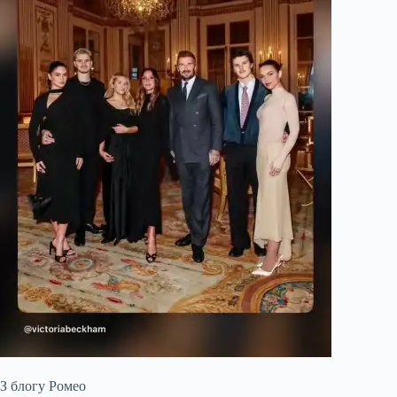
З блогу Ромео