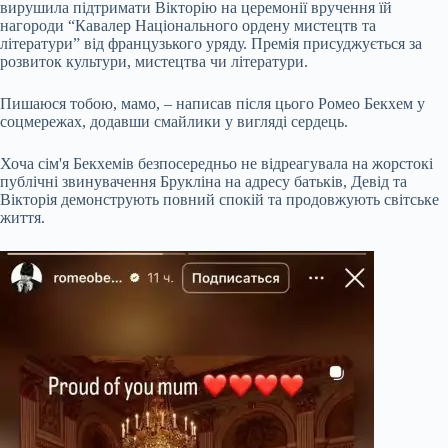
вирушила підтримати Вікторію на церемонії вручення їй
нагороди “Кавалер Національного ордену мистецтв та
літератури” від французького уряду. Премія присуджується за
розвиток культури, мистецтва чи літератури.
Пишаюся тобою, мамо, – написав після цього Ромео Бекхем у
соцмережах, додавши смайлики у вигляді сердець.
Хоча сім'я Бекхемів безпосередньо не відреагувала на жорстокі
публічні звинувачення Брукліна на адресу батьків, Девід та
Вікторія демонструють повний спокій та продовжують світське
життя.