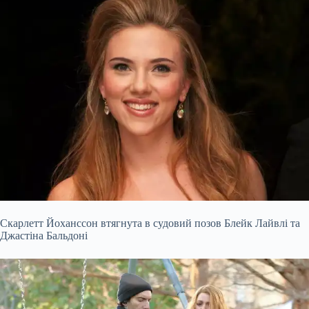
Скарлетт Йоханссон втягнута в судовий позов Блейк Лайвлі та
Джастіна Бальдоні