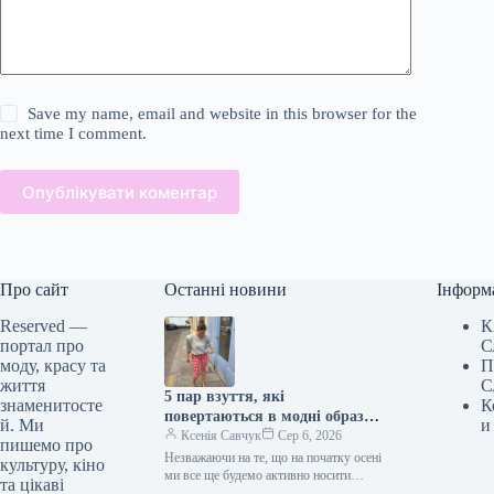
Save my name, email and website in this browser for the
next time I comment.
Опублікувати коментар
Про сайт
Останні новини
Інформ
Reserved —
К
портал про
С
моду, красу та
П
життя
С
5 пар взуття, які
знаменитосте
К
повертаються в модні образи
й. Ми
и
з приходом осені
Ксенія Савчук
Сер 6, 2026
пишемо про
Незважаючи на те, що на початку осені
культуру, кіно
ми все ще будемо активно носити
та цікаві
мюлі та шльопанці, а також завжди