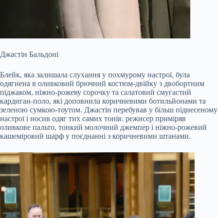
Джастін Бальдоні
Блейк, яка залишала слухання у похмурому настрої, була
одягнена в оливковий брючний костюм-двійку з двобортним
піджаком, ніжно-рожеву сорочку та салатовий смугастий
кардиган-поло, які доповнила коричневими ботильйонами та
зеленою сумкою-тоутом. Джастін перебував у більш піднесеному
настрої і носив одяг тих самих тонів: режисер приміряв
оливкове пальто, тонкий молочний джемпер і ніжно-рожевий
кашеміровий шарф у поєднанні з коричневими штанами.