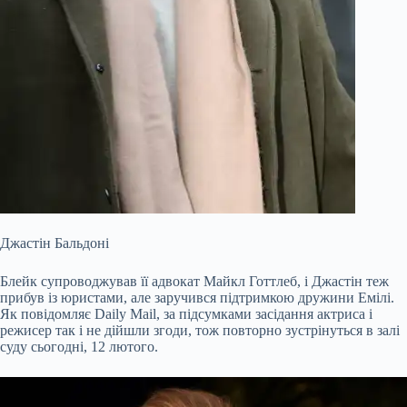
Джастін Бальдоні
Блейк супроводжував її адвокат Майкл Готтлеб, і Джастін теж
прибув із юристами, але заручився підтримкою дружини Емілі.
Як повідомляє Daily Mail, за підсумками засідання актриса і
режисер так і не дійшли згоди, тож повторно зустрінуться в залі
суду сьогодні, 12 лютого.