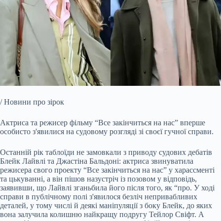
/ Новини про зірок
Актриса та режисер фільму “Все закінчиться на нас” вперше
особисто з'явилися на судовому розгляді зі своєї гучної справи.
Останній рік таблоїди не замовкали з приводу судових
дебатів
Блейк Лайвлі та Джастіна Бальдоні: актриса звинуватила
режисера свого проекту “Все закінчиться на нас” у харассменті
та цькуванні, а він пішов назустріч із позовом у відповідь,
заявивши, що Лайвлі зганьбила його після того, як “про. У ході
справи в публічному полі з'явилося безліч непривабливих
деталей, у тому числі й деякі маніпуляції з боку Блейк, до яких
вона залучила колишню найкращу подругу Тейлор Свіфт. А