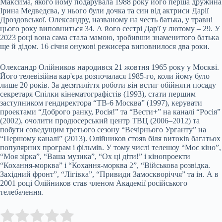
Максима, якого йому подарувала 1988 року його перша дружина
Ірина Медведєва, у нього були дочка та син від актриси Дарії
Дроздовської. Олександру, названому на честь батька, у травні
цього року виповниться 34. А його сестрі Дар'ї у лютому – 29. У
2023 році вона сама стала мамою, зробивши знаменитого батька
ще й дідом. 16 січня онукові режисера виповнилося два роки.
Олександр Олійников народився 21 жовтня 1965 року у Москві.
Його телевізійна кар'єра розпочалася 1985-го, коли йому було
лише 20 років. За десятиліття роботи він встиг обійняти посаду
секретаря Спілки кінематографістів (1993), стати першим
заступником гендиректора “ТВ-6 Москва” (1997), керувати
проектами “Доброго ранку, Росія!” та “Вести+” на каналі “Росія”
(2002), очолити продюсерський центр ТВЦ (2006–2012) та
побути соведущим третього сезону “Вечірнього Урганту” на
“Першому каналі” (2013). Олійников стояв біля витоків багатьох
популярних програм і фільмів. У тому числі телешоу “Моє кіно”,
“Моя зірка”, “Ваша музика”, “Ох ці діти!” і кінопроекти
“Кохання-морква” і “Кохання-морква 2”, “Військова розвідка.
Західний фронт”, “Лігівка”, “Привиди Замоскворіччя” та ін. А в
2001 році Олійников став членом Академії російського
телебачення.
Submit Rating
Rate this item: