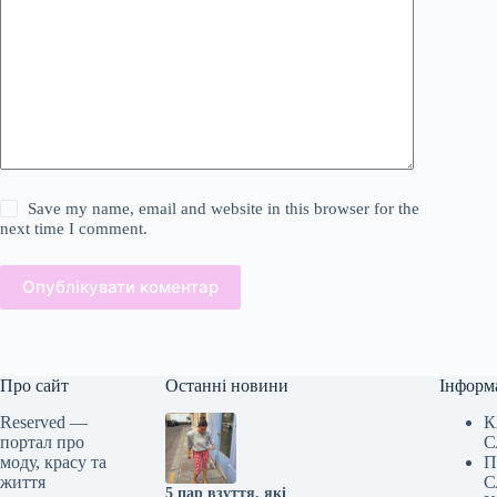
Save my name, email and website in this browser for the
next time I comment.
Опублікувати коментар
Про сайт
Останні новини
Інформ
Reserved —
К
портал про
С
моду, красу та
П
життя
С
5 пар взуття, які