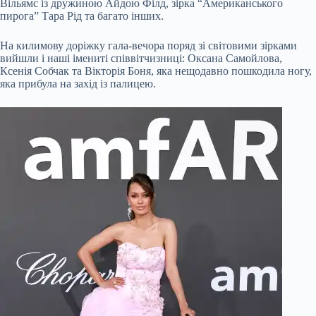
Вільямс із дружиною Айдою Філд, зірка “Американського
пирога” Тара Рід та багато інших.
На килимову доріжку гала-вечора поряд зі світовими зірками
вийшли і наші імениті співвітчизниці: Оксана Самойлова,
Ксенія Собчак та Вікторія Боня, яка нещодавно пошкодила ногу,
яка прибула на захід із палицею.