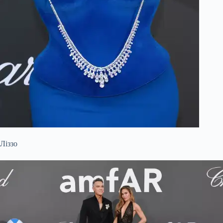
Ліззо