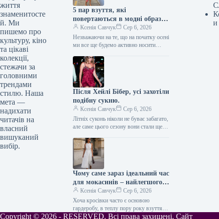
життя
С
5 пар взуття, які
знаменитосте
К
повертаються в модні образи
й. Ми
и
з приходом осені
Ксенія Савчук
Сер 6, 2026
пишемо про
Незважаючи на те, що на початку осені
культуру, кіно
ми все ще будемо активно носити
та цікаві
мюлі та шльопанці, а також завжди
колекції,
матимемо…
стежачи за
головними
трендами
Після Хейлі Бібер, усі захотіли
стилю. Наша
подібну сукню.
мета —
Ксенія Савчук
Сер 6, 2026
надихати
читачів на
Літніх суконь ніколи не буває забагато,
але саме цього сезону вони стали ще
власний
сміливішими. Тренди літа 2026
вишуканий
остаточно відмовляються від…
вибір.
Чому саме зараз ідеальний час
для мокасинів – найлегшого
закритого взуття
Ксенія Савчук
Сер 6, 2026
Хоча кросівки часто є основою
гардеробу, в теплу пору року взуття
Copyright © 2026 - RESERVED. Всі права захищені. Сайт
має бути особливо легким та