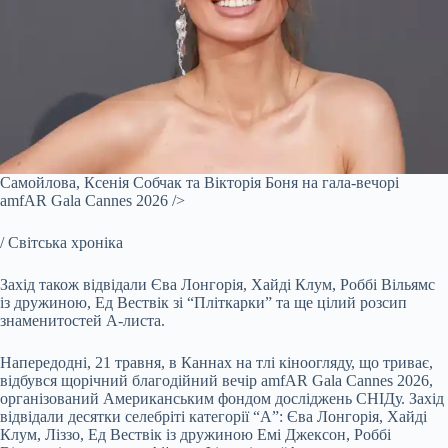
Самойлова, Ксенія Собчак та Вікторія Боня на гала-вечорі
amfAR Gala Cannes 2026 />
/ Світська хроніка
Захід також відвідали Єва Лонгорія, Хайді Клум, Роббі Вільямс
із дружиною, Ед Вествік зі “Пліткарки” та ще цілий розсип
знаменитостей А-листа.
Напередодні, 21 травня, в Каннах на тлі кіноогляду, що триває,
відбувся щорічний благодійний вечір amfAR Gala Cannes 2026,
організований Американським фондом досліджень СНІДу. Захід
відвідали десятки селебріті категорії “А”: Єва Лонгорія, Хайді
Клум, Ліззо, Ед Вествік із дружиною Емі Джексон, Роббі