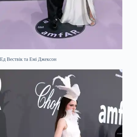
Ед Вествік та Емі Джексон