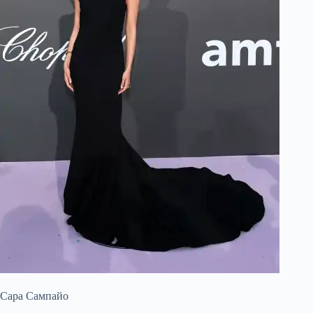
Сара Сампайо