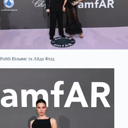
Роббі Вільямс та Айда Філд