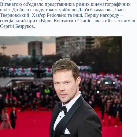
Вітанагою об'єднало представників різних кінематографічних
шкіл. До його складу також увійшли Дар'я Єкамасова, Іван І.
Твердовський, Хав'єр Ребольйо та інші. Першу нагороду –
спеціальний приз «Вірю. Костянтин Станіславський» – отримав
Сергій Безруков.