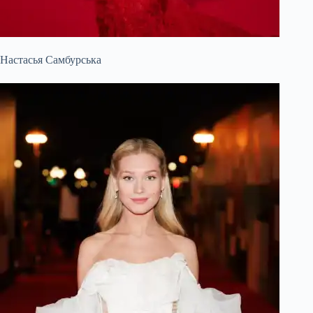
Настасья Самбурська