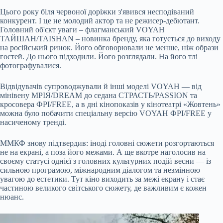
Цього року біля червоної доріжки з'явився несподіваний
конкурент. І це не молодий актор та не режисер-дебютант.
Головний об'єкт уваги – флагманський VOYAH
ТАЙШАН/TAISHAN – новинка бренду, яка готується до виходу
на російський ринок. Його обговорювали не менше, ніж образи
гостей. До нього підходили. Його розглядали. На його тлі
фотографувалися.
Відвідувачів супроводжували й інші моделі VOYAH — від
мінівену МРІЯ/DREAM до седана СТРАСТЬ/PASSION та
кросовера ФРІ/FREE, а в дні кінопоказів у кінотеатрі «Жовтень»
можна було побачити спеціальну версію VOYAH ФРІ/FREE у
насиченому тренді.
ММКФ знову підтвердив: іноді головні сюжети розгортаються
не на екрані, а поза його межами. А ще вкотре наголосив на
своєму статусі однієї з головних культурних подій весни — із
сильною програмою, міжнародним діалогом та незмінною
увагою до естетики. Тут кіно виходить за межі екрану і стає
частиною великого світського сюжету, де важливим є кожен
нюанс.