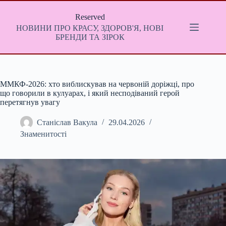
Перейти
до
Reserved
вмісту
НОВИНИ ПРО КРАСУ, ЗДОРОВ'Я, НОВІ
БРЕНДИ ТА ЗІРОК
ММКФ-2026: хто виблискував на червоній доріжці, про
що говорили в кулуарах, і який несподіваний герой
перетягнув увагу
Станіслав Вакула
29.04.2026
Знаменитості