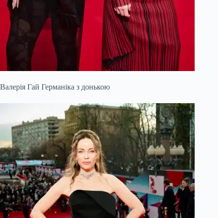
Валерія Гай Германіка з донькою