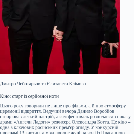
Дмитро Чеботарьов та Єлизавета Клімова
Кіно: старт із серйозної ноти
Цього року говорили не лише про фільми, а й про атмосферу
церемонії відкриття. Ведучий вечора Данило Воробйов
створював легкий настрій, а сам фестиваль розпочався з показу
драми «Ангели Ладоги» режисера Олександра Котта. Це кіно –
одна з ключових російських прем'єр огляду. У конкурсній
програмі 13 картин, а міжнародне журі на чолі із Прасанною