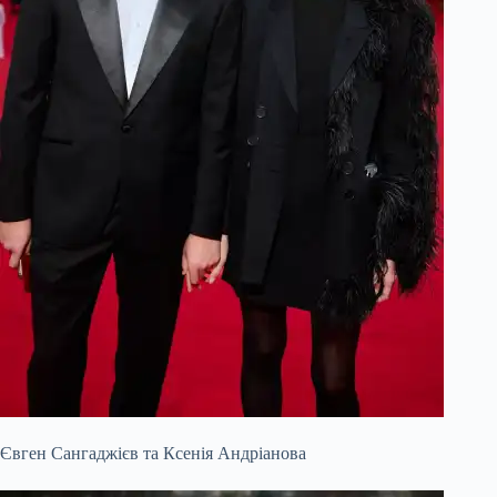
Євген Сангаджієв та Ксенія Андріанова