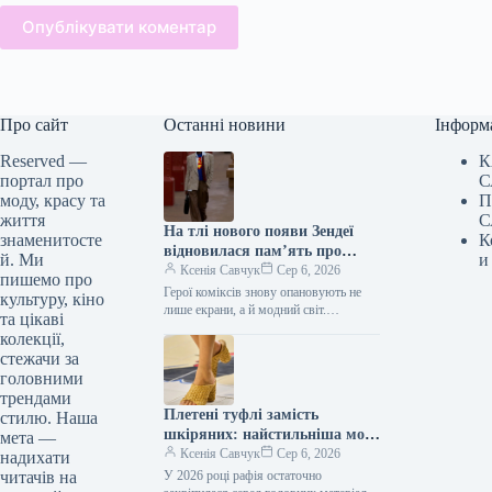
Опублікувати коментар
Про сайт
Останні новини
Інформ
Reserved —
К
портал про
С
моду, красу та
П
життя
С
На тлі нового появи Зендеї
знаменитосте
К
відновилася пам’ять про
й. Ми
и
тенденцію 2000-х: супергерої
Ксенія Савчук
Сер 6, 2026
пишемо про
знову актуальні.
Герої коміксів знову опановують не
культуру, кіно
лише екрани, а й модний світ.
та цікаві
Напередодні кінопрем’єри “Людина-
колекції,
павук: Немає шляху додому” Зендея
стежачи за
знову продемонструвала…
головними
трендами
Плетені туфлі замість
стилю. Наша
шкіряних: найстильніша мода
мета —
серпня 2026
Ксенія Савчук
Сер 6, 2026
надихати
читачів на
У 2026 році рафія остаточно