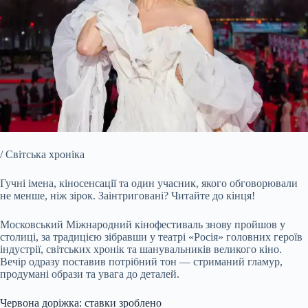
/ Світська хроніка
Гучні імена, кіносенсації та один учасник, якого обговорювали
не менше, ніж зірок. Заінтриговані? Читайте до кінця!
Московський Міжнародний кінофестиваль знову пройшов у
столиці,
за традицією зібравши у театрі «Росія» головних героїв
індустрії, світських хронік та шанувальників великого кіно.
Вечір одразу поставив потрібний тон — стриманий гламур,
продумані образи та увага до деталей.
Червона доріжка: ставки зроблено