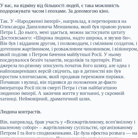
У вас, на відміну від більшості людей, є така можливість
подорожувати часом і епохами. За допомогою кіно.
Так. У «Народженні імперії», наприклад, я перетворився на
Олександра Даниловича Меншикова, який був правою рукою
Петра I. До нього, мені здається, можна застосувати цитату
Достоєвського: «Широка людина, надто широка, я звузив би».
Він був і відданим другом, і полководцем, і сміливим солдатом, і
дотепним жартівником, і розважливим чиновником, і візіонером,
який поділяв з Петром бачення майбутньої Росії. У ньому
поєднувалося безліч талантів, недоліків та протиріч. Різні
джерела по-різному описують початок його шляху, але одна з
найпоширеніших версій свідчить, що в дитинстві він був
простим хлопчиськом, який продавав перехожим пиріжки.
Почавши з вулиці, він піднявся до положення де-факто
імператора Росії після смерті Петра і став найбагатшою
людиною імперії. А закінчив життя у вигнанні, у скромній
хатинці. Неймовірний, драматичний шлях.
Людина контрастів.
Він, наприклад, брав участь у «Всежартівливому, всеп'янілому і
шаленому соборі» – жартівливому суспільстві, організованому
Петром I та його сподвижниками. Це була ефектна розвага — на