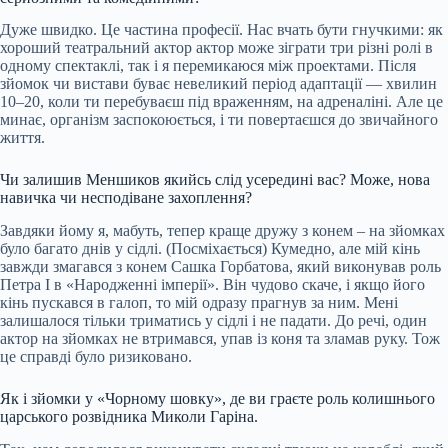
Дуже швидко. Це частина професії. Нас вчать бути гнучкими: як
хороший театральний актор актор може зіграти три різні ролі в
одному спектаклі, так і я перемикаюся між проектами. Після
зйомок чи вистави буває невеликий період адаптації — хвилин
10–20, коли ти перебуваєш під враженням, на адреналіні. Але це
минає, організм заспокоюється, і ти повертаєшся до звичайного
життя.
Чи залишив Меншиков якийсь слід усередині вас? Може, нова
навичка чи несподіване захоплення?
Завдяки йому я, мабуть, тепер краще дружу з конем – на зйомках
було багато днів у сідлі. (Посміхається) Кумедно, але мій кінь
завжди змагався з конем Сашка Горбатова, який виконував роль
Петра I в «Народженні імперії». Він чудово скаче, і якщо його
кінь пускався в галоп, то мій одразу прагнув за ним. Мені
залишалося тільки триматись у сідлі і не падати. До речі, один
актор на зйомках не втримався, упав із коня та зламав руку. Тож
це справді було ризиковано.
Як і зйомки у «Чорному шовку», де ви граєте роль колишнього
царського розвідника Миколи Гаріна.