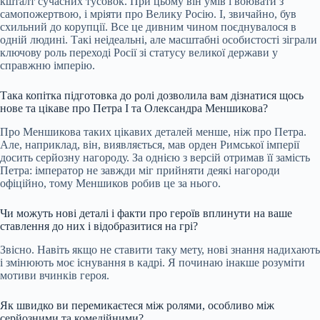
кшталт сучасних тусовок. При цьому він умів і воювати з
самопожертвою, і мріяти про Велику Росію. І, звичайно, був
схильний до корупції. Все це дивним чином поєднувалося в
одній людині. Такі неідеальні, але масштабні особистості зіграли
ключову роль переході Росії зі статусу великої держави у
справжню імперію.
Така копітка підготовка до ролі дозволила вам дізнатися щось
нове та цікаве про Петра I та Олександра Меншикова?
Про Меншикова таких цікавих деталей менше, ніж про Петра.
Але, наприклад, він, виявляється, мав орден Римської імперії
досить серйозну нагороду. За однією з версій отримав її замість
Петра: імператор не завжди міг прийняти деякі нагороди
офіційно, тому Меншиков робив це за нього.
Чи можуть нові деталі і факти про героїв вплинути на ваше
ставлення до них і відобразитися на грі?
Звісно. Навіть якщо не ставити таку мету, нові знання надихають
і змінюють моє існування в кадрі. Я починаю інакше розуміти
мотиви вчинків героя.
Як швидко ви перемикаєтеся між ролями, особливо між
серйозними та комедійними?