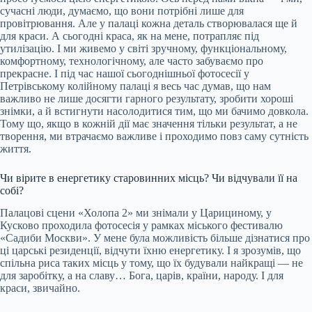
сучасні люди, думаємо, що вони потрібні лише для
провітрювання. Але у палаці кожна деталь створювалася ще й
для краси. А сьогодні краса, як на мене, потрапляє під
утилізацію. І ми живемо у світі зручному, функціональному,
комфортному, технологічному, але часто забуваємо про
прекрасне. І під час нашої сьогоднішньої фотосесії у
Петрівському колійному палаці я весь час думав, що нам
важливо не лише досягти гарного результату, зробити хороші
знімки, а й встигнути насолодитися тим, що ми бачимо довкола.
Тому що, якщо в кожній дії має значення тільки результат, а не
творення, ми втрачаємо важливе і проходимо повз саму сутність
життя.
Чи вірите в енергетику старовинних місць? Чи відчували її на
собі?
Палацові сцени «Холопа 2» ми знімали у Царициному, у
Кусково проходила фотосесія у рамках міського фестивалю
«Садиби Москви». У мене була можливість більше дізнатися про
ці царські резиденції, відчути їхню енергетику. І я зрозумів, що
спільна риса таких місць у тому, що їх будували найкращі — не
для заробітку, а на славу… Бога, царів, країни, народу. І для
краси, звичайно.