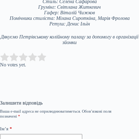
Стиль: Селена Сафарова
Грумінг: Світлана Житкевич
Гафер: Віталій Чижков
Помічники стиліста: Мілана Сироткіна, Марія Фролова
Ретуш: Денис Ільїн
Дякуємо Петрівському колійному палацу за допомогу в організації
зйомки
Submit Rating
Rate this item:
No votes yet.
Залишити відповідь
Ваша e-mail адреса не оприлюднюватиметься.
Обов’язкові поля
позначені
*
Ім’я
*