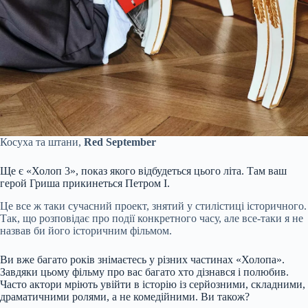
Косуха та штани,
Red September
Ще є «Холоп 3», показ якого відбудеться цього літа. Там ваш
герой Гриша прикинеться Петром I.
Це все ж таки сучасний проект, знятий у стилістиці історичного.
Так, що розповідає про події конкретного часу, але все-таки я не
назвав би його історичним фільмом.
Ви вже багато років знімаєтесь у різних частинах «Холопа».
Завдяки цьому фільму про вас багато хто дізнався і полюбив.
Часто актори мріють увійти в історію із серйозними, складними,
драматичними ролями, а не комедійними. Ви також?