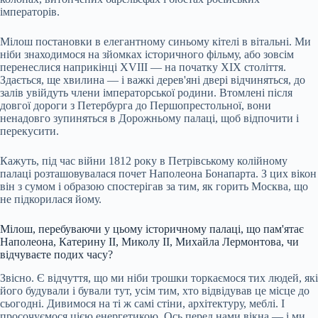
імператорів.
Мілош постановки в елегантному синьому кітелі в вітальні. Ми
ніби знаходимося на зйомках історичного фільму, або зовсім
перенеслися наприкінці XVIII — на початку XIX століття.
Здається, ще хвилина — і важкі дерев'яні двері відчиняться, до
залів увійдуть члени імператорської родини. Втомлені після
довгої дороги з Петербурга до Першопрестольної, вони
ненадовго зупиняться в Дорожньому палаці, щоб відпочити і
перекусити.
Кажуть, під час війни 1812 року в Петрівському колійному
палаці розташовувалася почет Наполеона Бонапарта. З цих вікон
він з сумом і образою спостерігав за тим, як горить Москва, що
не підкорилася йому.
Мілош, перебуваючи у цьому історичному палаці, що пам'ятає
Наполеона, Катерину II, Миколу II, Михайла Лермонтова, чи
відчуваєте подих часу?
Звісно. Є відчуття, що ми ніби трошки торкаємося тих людей, які
його будували і бували тут, усім тим, хто відвідував це місце до
сьогодні. Дивимося на ті ж самі стіни, архітектуру, меблі. І
просочуємося цією енергетикою. Ось перед нами вікна — і ми,