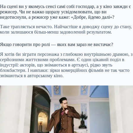
На сцені ви у якомусь сенсі самі собі господар, а у кіно завжди є
режисер. Чи не важко щоразу усвідомлювати, що ви
недотиснули, а режисер уже каже: «Добре, йдемо далі»?
Таке трапляється нечасто. Найчастіше я доводжу сцену до стану,
коли залишаюся більш-менш задоволений результатом.
Якщо говорити про ролі — яких вам зараз не вистачає?
Я хотів би зіграти персонажа з глибокою внутрішньою драмою, з
серйозними життєвими проблемами. Є один цікавий поділ в
індустрії: акторів, що знімаються в артхаусі, рідко звуть
блокбастери. І навпаки: зірки комерційних фільмів не так часто
знімаються в авторському кіно.