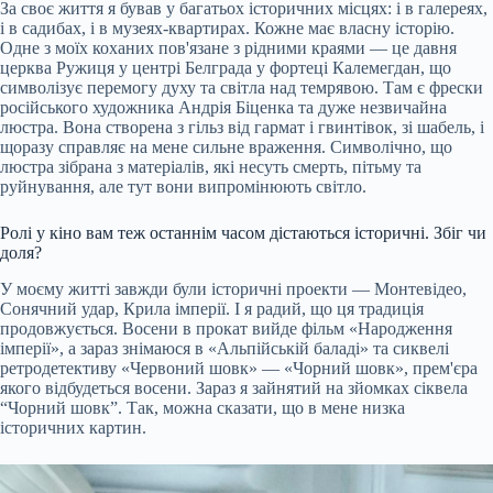
За своє життя я бував у багатьох історичних місцях: і в галереях,
і в садибах, і в музеях-квартирах. Кожне має власну історію.
Одне з моїх коханих пов'язане з рідними краями — це давня
церква Ружиця у центрі Белграда у фортеці Калемегдан, що
символізує перемогу духу та світла над темрявою. Там є фрески
російського художника Андрія Біценка та дуже незвичайна
люстра. Вона створена з гільз від гармат і гвинтівок, зі шабель, і
щоразу справляє на мене сильне враження. Символічно, що
люстра зібрана з матеріалів, які несуть смерть, пітьму та
руйнування, але тут вони випромінюють світло.
Ролі у кіно вам теж останнім часом дістаються історичні. Збіг чи
доля?
У моєму житті завжди були історичні проекти — Монтевідео,
Сонячний удар, Крила імперії. І я радий, що ця традиція
продовжується. Восени в прокат вийде фільм «Народження
імперії», а зараз знімаюся в «Альпійській баладі» та сиквелі
ретродетективу «Червоний шовк» — «Чорний шовк», прем'єра
якого відбудеться восени. Зараз я зайнятий на зйомках сіквела
“Чорний шовк”. Так, можна сказати, що в мене низка
історичних картин.