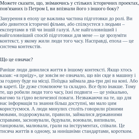
Можете сказати, що, знімаючись у стільких історичних проектах,
пов'язаних із Петром I, ви впізнали його з іншого боку?
Занурення в епоху це важлива частина підготовки до ролі. Ви
або дивитеся історичні фільми, або спілкуєтеся з людьми –
експертами в тій чи іншій галузі. Але найголовніший і
найголовніший спосіб підготовки для мене — це зрозуміти
контекст, у якому жили люди того часу. Насправді, епоха — це
система контекстів.
Що це означає?
Раніше люди дивилися життя в іншому контексті. Якщо хтось
казав: «я приїду», це зовсім не означало, що він сяде в машину і
за годину буде на місці. Поїздка займала два-три дні на коні. Або
в кареті. Це дуже стомлююче та складно. Все було інакше. Тому
те, що робили люди того часу, їхні подвиги — це унікально,
вагомо та гідно величезної поваги. Незважаючи на те, що для
нас інформація та знання більш доступні, ми мало цим
користуємося. А люди минулих століть говорили різними
мовами, подорожували, правили, займалися державними
справами, засновували, будували, воювали, випивали,
танцювали, малювали, грали на інструментах, співали. Це
тисяча життів в одному, за нинішніми стандартами, коротким.