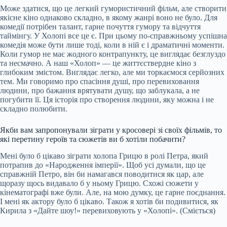
Може здатися, що це легкий гумористичний фільм, але створити
якісне кіно однаково складно, в якому жанрі воно не було. Для
комедії потрібен талант, гарне почуття гумору та відчуття
таймінгу. У Холопі все це є. При цьому по-справжньому успішна
комедія може бути лише тоді, коли в ній є і драматичні моменти.
Коли гумор не має жодного контрапункту, це виглядає безглуздо
та несмачно. А наш «Холоп» — це життєствердне кіно з
глибоким змістом. Виглядає легко, але ми торкаємося серйозних
тем. Ми говоримо про спасіння душі, про перевиховання
людини, про бажання врятувати душу, що заблукала, а не
погубити її. Ця історія про створення людини, яку можна і не
складно полюбити.
Якби вам запропонували зіграти у кросовері зі своїх фільмів, то
які перетину героїв та сюжетів ви б хотіли побачити?
Мені було б цікаво зіграти холопа Грицю в ролі Петра, який
потрапив до «Народження імперії». Щоб усі думали, що це
справжній Петро, він би намагався поводитися як цар, але
щоразу щось видавало б у ньому Грицю. Схожі сюжети у
кінематографі вже були. Але, на мою думку, це гарне поєднання.
І мені як актору було б цікаво. Також я хотів би подивитися, як
Кирила з «Дайте шоу!» перевиховують у «Холопі». (Сміється)