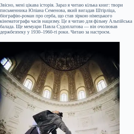
Звісно, мені цікава історія. Зараз я читаю кілька книг: твори
письменника Юліана Семенова, який вигадав Штірліца,
біографію-роман про серба, що став зіркою німецького
кінематографа часів нацизму. Це я читаю для фільму Альпійська
балада. Ще мемуари Павла Судоплатова — він очолював
держбезпеку у 1930–1960-ті роки. Читаю за настроєм.