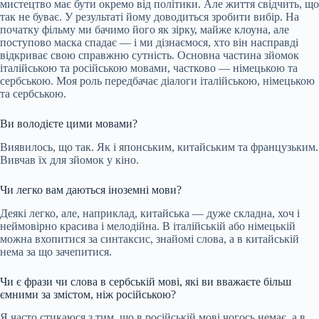
мистецтво має бути окремо від політики. Але життя свідчить, що
так не буває. У результаті йому доводиться зробити вибір. На
початку фільму ми бачимо його як зірку, майже клоуна, але
поступово маска спадає — і ми дізнаємося, хто він насправді
відкриває свою справжню сутність. Основна частина зйомок
італійською та російською мовами, частково — німецькою та
сербською. Моя роль передбачає діалоги італійською, німецькою
та сербською.
Ви володієте цими мовами?
Виявилось, що так. Як і японським, китайським та французьким.
Вивчав їх для зйомок у кіно.
Чи легко вам даються іноземні мови?
Деякі легко, але, наприклад, китайська — дуже складна, хоч і
неймовірно красива і мелодійна. В італійській або німецькій
можна вхопитися за синтаксис, знайомі слова, а в китайській
нема за що зачепитися.
Чи є фрази чи слова в сербській мові, які ви вважаєте більш
ємними за змістом, ніж російською?
Я часто стикаюся з тим, що в російській мові чогось немає, а в