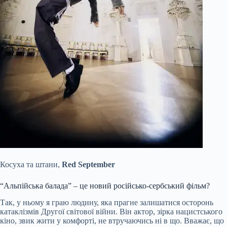
Косуха та штани,
Red September
“Альпійська балада” – це новий російсько-сербський фільм?
Так, у ньому я граю людину, яка прагне залишатися осторонь
катаклізмів Другої світової війни. Він актор, зірка нацистського
кіно, звик жити у комфорті, не втручаючись ні в що. Вважає, що