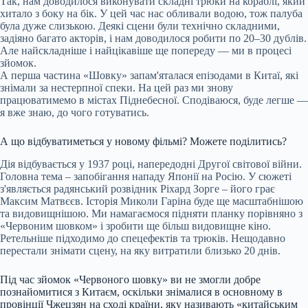
Так, нам доводилося виконувати складні трюки на кораблі, який
хитало з боку на бік. У цей час нас обливали водою, тож палуба
була дуже слизькою. Деякі сцени були технічно складними,
задіяно багато акторів, і нам доводилося робити по 20–30 дублів.
Але найскладніше і найцікавіше ще попереду — ми в процесі
зйомок.
А перша частина «Шовку» запам'яталася епізодами в Китаї, які
знімали за нестерпної спеки. На цей раз ми знову
працюватимемо в містах Піднебесної. Сподіваюся, буде легше —
я вже знаю, до чого готуватись.
А що відбуватиметься у новому фільмі? Можете поділитись?
Дія відбувається у 1937 році, напередодні Другої світової війни.
Головна тема – запобігання нападу Японії на Росію. У сюжеті
з'являється радянський розвідник Ріхард Зорге – його грає
Максим Матвєєв. Історія Миколи Гаріна буде ще масштабнішою
та видовищнішою. Ми намагаємося підняти планку порівняно з
«Червоним шовком» і зробити ще більш видовищне кіно.
Ретельніше підходимо до спецефектів та трюків. Нещодавно
перестали знімати сцену, на яку витратили близько 20 днів.
Під час зйомок «Червоного шовку» ви не змогли добре
познайомитися з Китаєм, оскільки знімалися в основному в
провінції Чжецзян на сході країни, яку називають «китайським