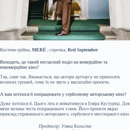
Костюм-трійка,
MERÉ
; сорочка,
Red September
Виходить, це такий негласний поділ на комерційне та
некомерційне кіно?
Так, саме так. Вважається, що актори артхаусу не приносять
великих грошей, тому їх не звуть у масштабні проекти.
А вам хотілося б попрацювати у серйозному авторському кіно?
Дуже хотілося б. Цього літа я зніматимуся в Еміра Кустуріці. Для
мене велика честь попрацювати з ним. Його проекти якраз
приклад справжнього авторського, серйозного мистецького кіно.
Продюсер: Уляна Кальсіна