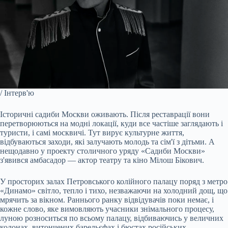
/ Інтерв'ю
Історичні садиби Москви оживають. Після реставрації вони
перетворюються на модні локації, куди все частіше заглядають і
туристи, і самі москвичі. Тут вирує культурне життя,
відбуваються заходи, які залучають молодь та сім'ї з дітьми. А
нещодавно у проекту столичного уряду «Садиби Москви»
з'явився амбасадор — актор театру та кіно Мілош Бікович.
У просторих залах Петровського колійного палацу поряд з метро
«Динамо» світло, тепло і тихо, незважаючи на холодний дощ, що
мрячить за вікном. Раннього ранку відвідувачів поки немає, і
кожне слово, яке вимовляють учасники знімального процесу,
луною розноситься по всьому палацу, відбиваючись у величних
колонах, витончених барельєфах і бюстах російських