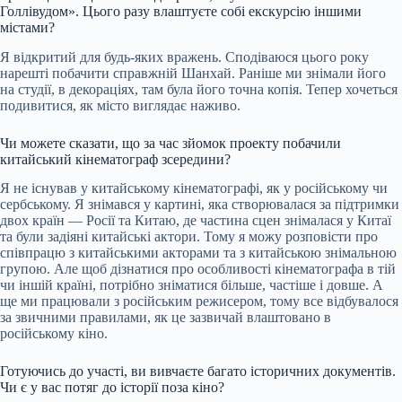
Голлівудом». Цього разу влаштуєте собі екскурсію іншими
містами?
Я відкритий для будь-яких вражень. Сподіваюся цього року
нарешті побачити справжній Шанхай. Раніше ми знімали його
на студії, в декораціях, там була його точна копія. Тепер хочеться
подивитися, як місто виглядає наживо.
Чи можете сказати, що за час зйомок проекту побачили
китайський кінематограф зсередини?
Я не існував у китайському кінематографі, як у російському чи
сербському. Я знімався у картині, яка створювалася за підтримки
двох країн — Росії та Китаю, де частина сцен знімалася у Китаї
та були задіяні китайські актори. Тому я можу розповісти про
співпрацю з китайськими акторами та з китайською знімальною
групою. Але щоб дізнатися про особливості кінематографа в тій
чи іншій країні, потрібно зніматися більше, частіше і довше. А
ще ми працювали з російським режисером, тому все відбувалося
за звичними правилами, як це зазвичай влаштовано в
російському кіно.
Готуючись до участі, ви вивчаєте багато історичних документів.
Чи є у вас потяг до історії поза кіно?