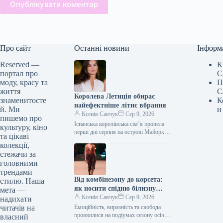
Опублікувати коментар
Про сайт
Останні новини
Інформ
Reserved —
К
портал про
С
моду, красу та
П
життя
С
Королева Летиція обирає
знаменитосте
К
найефектніше літнє вбрання
й. Ми
и
Ксенія Савчук
Сер 9, 2026
пишемо про
Іспанська королівська сім’я провела
культуру, кіно
перші дні серпня на острові Майорка.
та цікаві
Під час одного з публічних виходів
колекції,
королева Летиція продемонструвала
стежачи за
елегантну…
головними
трендами
Від комбінезону до корсета:
стилю. Наша
як носити спідню білизну
мета —
восени 2026 року, за версією
Ксенія Савчук
Сер 9, 2026
надихати
подіумів
читачів на
Емоційність, виразність та свобода
проявилися на подіумах сезону осінь-
власний