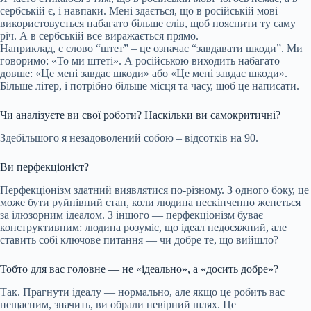
сербській є, і навпаки. Мені здається, що в російській мові
використовується набагато більше слів, щоб пояснити ту саму
річ. А в сербській все виражається прямо.
Наприклад, є слово “штет” – це означає “завдавати шкоди”. Ми
говоримо: «То ми штеті». А російською виходить набагато
довше: «Це мені завдає шкоди» або «Це мені завдає шкоди».
Більше літер, і потрібно більше місця та часу, щоб це написати.
Чи аналізуєте ви свої роботи? Наскільки ви самокритичні?
Здебільшого я незадоволений собою – відсотків на 90.
Ви перфекціоніст?
Перфекціонізм здатний виявлятися по-різному. З одного боку, це
може бути руйнівний стан, коли людина нескінченно женеться
за ілюзорним ідеалом. З іншого — перфекціонізм буває
конструктивним: людина розуміє, що ідеал недосяжний, але
ставить собі ключове питання — чи добре те, що вийшло?
Тобто для вас головне — не «ідеально», а «досить добре»?
Так. Прагнути ідеалу — нормально, але якщо це робить вас
нещасним, значить, ви обрали невірний шлях. Це