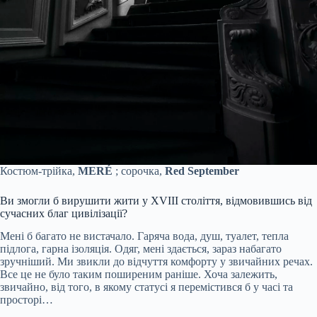
Костюм-трійка,
MERÉ
; сорочка,
Red September
Ви змогли б вирушити жити у XVIII століття, відмовившись від
сучасних благ цивілізації?
Мені б багато не вистачало. Гаряча вода, душ, туалет, тепла
підлога, гарна ізоляція. Одяг, мені здається, зараз набагато
зручніший. Ми звикли до відчуття комфорту у звичайних речах.
Все це не було таким поширеним раніше. Хоча залежить,
звичайно, від того, в якому статусі я перемістився б у часі та
просторі…