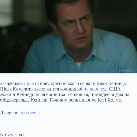
Зазначимо,
що в
основу британського серіалу Клан Кеннеді:
Після Камелота лягло життя колишньої
першої леді
США
Жаклін
Кеннеді після вбивства її чоловіка, президента Джона
Фіцджеральда Кеннеді. Головну роль виконує Кеті Холмс.
Джерело:
ukr.media
Submit Rating
Rate this item:
No votes yet.