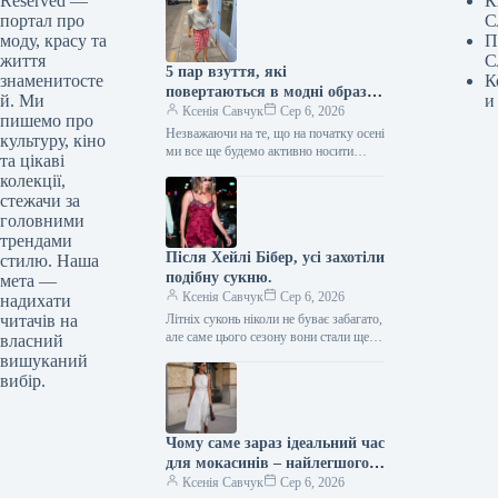
Reserved —
К
портал про
С
моду, красу та
П
життя
С
5 пар взуття, які
знаменитосте
К
повертаються в модні образи
й. Ми
и
з приходом осені
Ксенія Савчук
Сер 6, 2026
пишемо про
Незважаючи на те, що на початку осені
культуру, кіно
ми все ще будемо активно носити
та цікаві
мюлі та шльопанці, а також завжди
колекції,
матимемо…
стежачи за
головними
трендами
Після Хейлі Бібер, усі захотіли
стилю. Наша
подібну сукню.
мета —
Ксенія Савчук
Сер 6, 2026
надихати
читачів на
Літніх суконь ніколи не буває забагато,
але саме цього сезону вони стали ще
власний
сміливішими. Тренди літа 2026
вишуканий
остаточно відмовляються від…
вибір.
Чому саме зараз ідеальний час
для мокасинів – найлегшого
закритого взуття
Ксенія Савчук
Сер 6, 2026