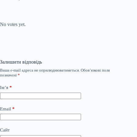
Submit Rating
Rate this item:
No votes yet.
Залишити відповідь
Ваша e-mail адреса не оприлюднюватиметься.
Обов’язкові поля
позначені
*
Ім’я
*
Email
*
Сайт