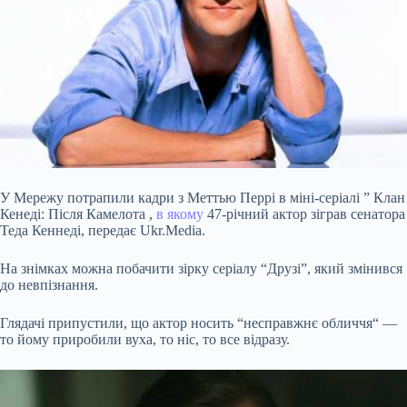
У Мережу потрапили кадри з Меттью Перрі в міні-серіалі ” Клан
Кенеді: Після Камелота ,
в якому
47-річний актор зіграв сенатора
Теда Кеннеді, передає Ukr.Media.
На знімках можна побачити зірку серіалу “Друзі”, який змінився
до невпізнання.
Глядачі припустили, що актор носить “несправжнє обличчя“ —
то йому приробили вуха, то ніс, то все відразу.