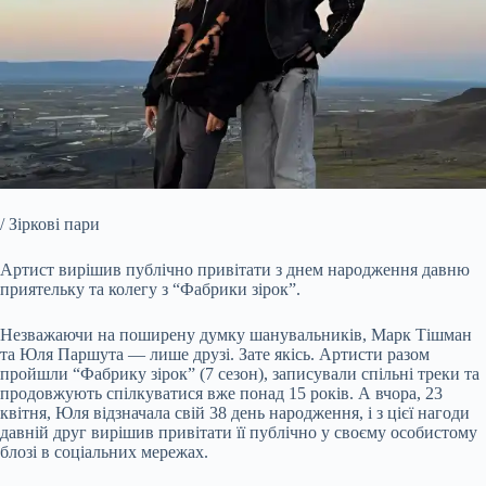
/ Зіркові пари
Артист вирішив публічно привітати з днем народження давню
приятельку та колегу з “Фабрики зірок”.
Незважаючи на поширену думку шанувальників, Марк Тішман
та Юля Паршута — лише друзі.
Зате якісь. Артисти разом
пройшли “Фабрику зірок” (7 сезон), записували спільні треки та
продовжують спілкуватися вже понад 15 років. А вчора, 23
квітня, Юля відзначала свій 38 день народження, і з цієї нагоди
давній друг вирішив привітати її публічно у своєму особистому
блозі в соціальних мережах.