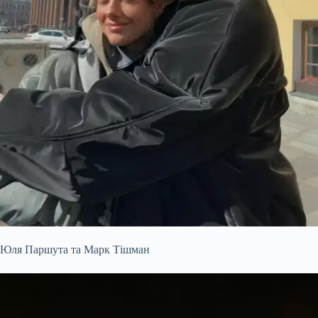
Юля Паршута та Марк Тішман