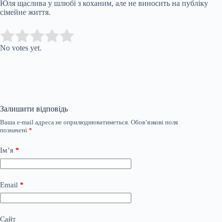
Юля щаслива у шлюбі з коханим, але не виносить на публіку
сімейне життя.
Submit Rating
Rate this item:
No votes yet.
Залишити відповідь
Ваша e-mail адреса не оприлюднюватиметься.
Обов’язкові поля
позначені
*
Ім’я
*
Email
*
Сайт