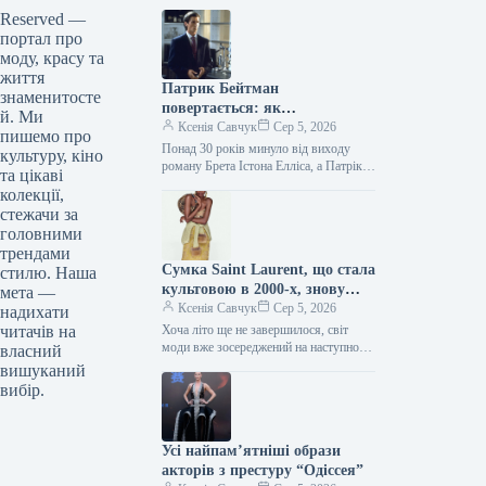
Reserved —
портал про
моду, красу та
життя
Патрик Бейтман
знаменитосте
повертається: як
й. Ми
“Американський психопат”
Ксенія Савчук
Сер 5, 2026
пишемо про
знову надихає модний світ
Понад 30 років минуло від виходу
культуру, кіно
роману Брета Істона Елліса, а Патрік
та цікаві
Бейтман досі залишається однією з
колекції,
найсуперечливіших фігур у…
стежачи за
головними
трендами
Сумка Saint Laurent, що стала
стилю. Наша
культовою в 2000-х, знову
мета —
з’являється — і претендує на
Ксенія Савчук
Сер 5, 2026
надихати
роль головного модного
читачів на
Хоча літо ще не завершилося, світ
доповнення осені 2026 року.
моди вже зосереджений на наступному
власний
сезоні. Найбажаніший аксесуар сезону
вишуканий
осінь-зима 2026/2027 почав з’являтися
вибір.
на…
Усі найпам’ятніші образи
акторів з престуру “Одіссея”