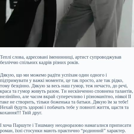
Теплі слова, адресовані іменинниці, артист супроводжував
безліччю спільних кадрів різних років.
Дякую, що ми можемо радіти успіхам один одного і
підтримувати у важкі моменти, це так просто, але так рідко,
тому безцінно. Дякую за весь наш гумор, теж нечасто, до речі,
краса та гумор живуть разом. Ти нескінченно сповнена талантів,
нелінійно, але часом вкрай суперечливо і різноманітно, ніякої ІІ
таке не створить, тільки боженька та батьки. Дякую їм за тебе!
Нехай будуть здорові і побачать тебе у повноті життя, щастя та
кохання!!! Твій друг.
І хоча Паршуте і Тишману неодноразово намагалися приписати
роман, їхні стосунки мають практично “родинний” характер.