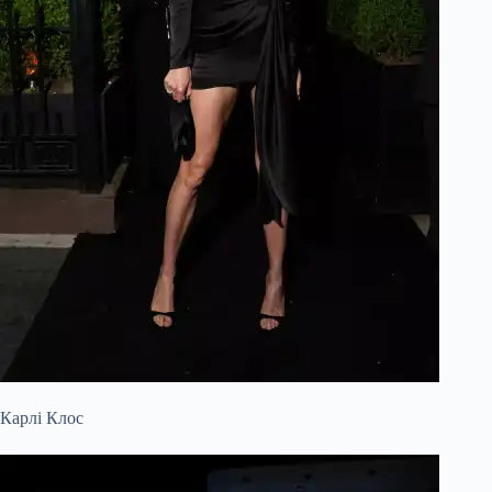
Карлі Клос