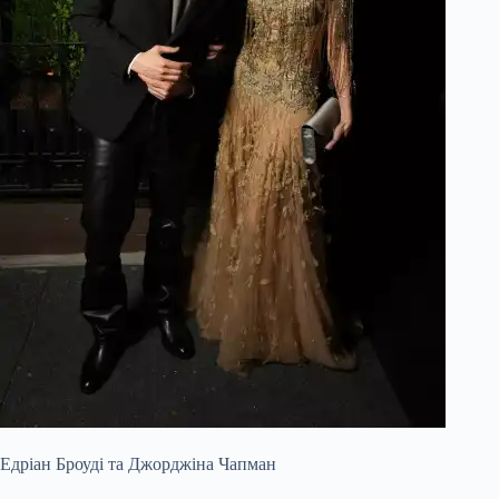
Едріан Броуді та Джорджіна Чапман