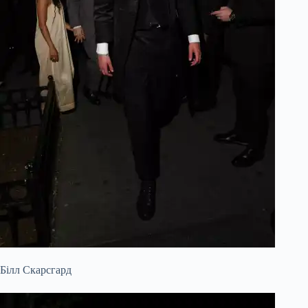
Білл Скарсгард