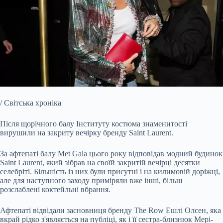
/ Світська хроніка
Після щорічного балу Інституту костюма знаменитості
вирушили на закриту вечірку бренду Saint Laurent.
За афтепаті балу Met Gala цього року відповідав модний будинок
Saint Laurent,
який зібрав на своїй закритій вечірці десятки
селебріті. Більшість із них були присутні і на килимовій доріжці,
але для наступного заходу приміряли вже інші, більш
розслаблені коктейльні вбрання.
Афтепаті відвідали засновниця бренду The Row Ешлі Олсен, яка
вкрай рідко з'являється на публіці, як і її сестра-близнюк Мері-