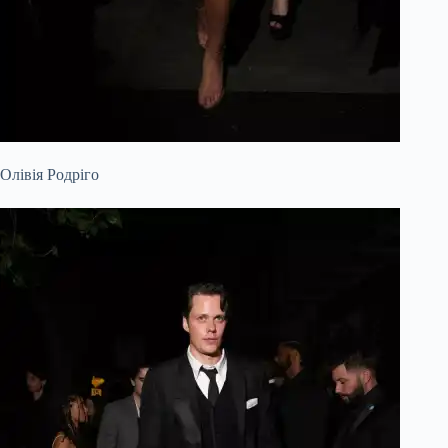
Олівія Родріго