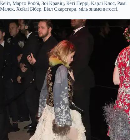
Кейт, Марго Роббі, Зої Кравіц, Кеті Перрі, Карлі Клос, Рамі
Малек, Хейлі Бібер, Білл Скарсгард, міль знаменитості.