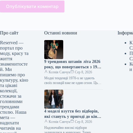
Опублікувати коментар
Про сайт
Останні новини
Інформ
Reserved —
К
портал про
С
моду, красу та
П
життя
С
9 трендових штанів літа 2026
знаменитосте
К
року, що повертаються з 1970-
й. Ми
и
х
Ксенія Савчук
Сер 8, 2026
пишемо про
Модні тенденції 1970-х не здають
культуру, кіно
своїх позицій вже не один сезон. Цього
та цікаві
літа це особливо помітно за брюками:
колекції,
фасони, характерні…
стежачи за
головними
трендами
4 моделі взуття без підборів,
стилю. Наша
які стануть у пригоді до кінця
мета —
літа
Ксенія Савчук
Сер 8, 2026
надихати
читачів на
Надзвичайно високі підбори
залишилися в минулому. Тепер