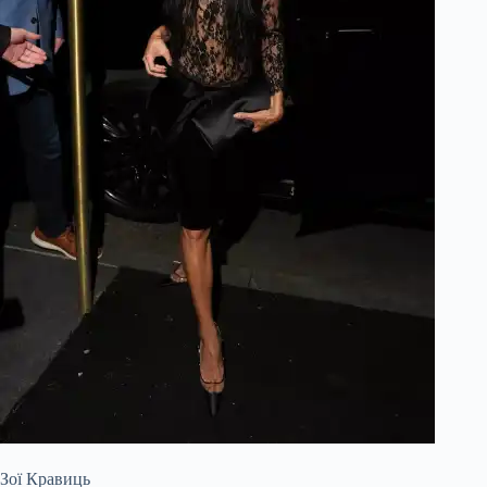
Зої Кравиць