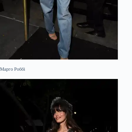
Марго Роббі