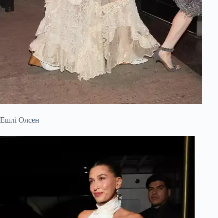
Ешлі Олсен