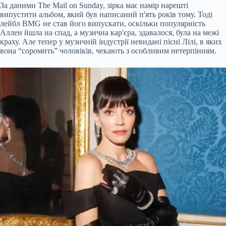
За даними The Mail on Sunday, зірка має намір нарешті
випустити альбом, який був написаний п'ять років тому. Тоді
лейбл BMG не став його випускати, оскільки популярність
Аллен йшла на спад, а музична кар'єра, здавалося, була на межі
краху. Але тепер у музичній індустрії невидані пісні Лілі, в яких
вона “соромить” чоловіків, чекають з особливим нетерпінням.