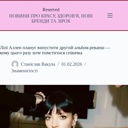
Перейти
до
Reserved
вмісту
НОВИНИ ПРО КРАСУ, ЗДОРОВ'Я, НОВІ
БРЕНДИ ТА ЗІРОК
Лілі Аллен планує випустити другий альбом-реванш —
кому цього разу хоче помститися співачка
Станіслав Вакула
01.02.2026
Знаменитості