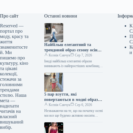
Про сайт
Останні новини
Інформ
Reserved —
К
портал про
С
моду, красу та
П
життя
С
Найбільш елегантний та
знаменитосте
К
трендовий образ сезону осінь
й. Ми
и
2026 включає лише три
Ксенія Савчук
Сер 7, 2026
пишемо про
елементи.
Іноді найбільш елегантні образи
культуру, кіно
виникають із найпростіших комбінацій.
та цікаві
Біла блуза, штани кльош та взуття на
колекції,
підборах – одна з тих…
стежачи за
головними
трендами
5 пар взуття, які
стилю. Наша
повертаються в модні образи
мета —
з приходом осені
Ксенія Савчук
Сер 6, 2026
надихати
читачів на
Незважаючи на те, що на початку осені
ми все ще будемо активно носити
власний
мюлі та шльопанці, а також завжди
вишуканий
матимемо…
вибір.