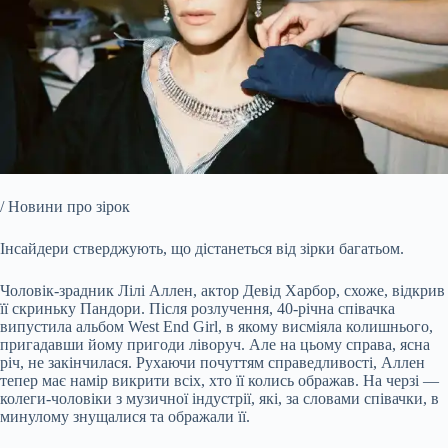
/ Новини про зірок
Інсайдери стверджують, що дістанеться від зірки багатьом.
Чоловік-зрадник Лілі Аллен, актор Девід Харбор, схоже, відкрив
її скриньку Пандори. Після розлучення, 40-річна співачка
випустила альбом West End Girl, в якому висміяла колишнього,
пригадавши йому пригоди ліворуч. Але на цьому справа, ясна
річ, не закінчилася. Рухаючи почуттям справедливості, Аллен
тепер має намір викрити всіх, хто її колись ображав. На черзі —
колеги-чоловіки з музичної індустрії, які, за словами співачки, в
минулому знущалися та ображали її.