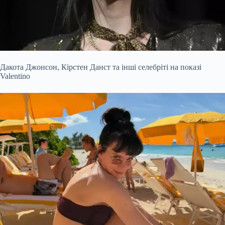
Дакота Джонсон, Кірстен Данст та інші селебріті на показі
Valentino