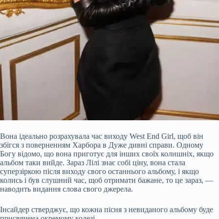
Вона ідеально розрахувала час виходу West End Girl, щоб він
збігся з поверненням Харбора в Дуже дивні справи. Одному
Богу відомо, що вона приготує для інших своїх колишніх, якщо
альбом таки вийде. Зараз Лілі знає собі ціну, вона стала
суперзіркою після виходу свого останнього альбому, і якщо
колись і був слушний час, щоб отримати бажане, то це зараз, —
наводить видання слова свого джерела.
Інсайдер стверджує, що кожна пісня з невиданого альбому буде
присвячена окремому колезі.