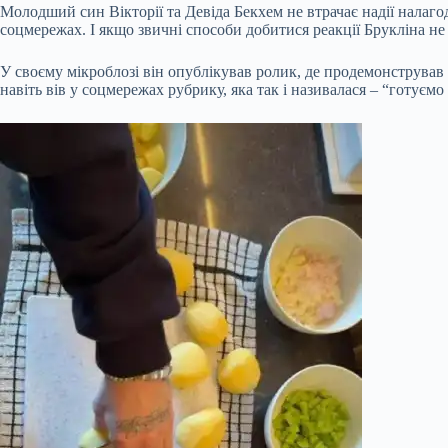
Молодший син Вікторії та Девіда Бекхем не втрачає надії налаго
соцмережах. І якщо звичні способи добитися реакції Брукліна н
У своєму мікроблозі він опублікував ролик, де продемонстрував с
навіть вів у соцмережах рубрику, яка так і називалася – “готуємо