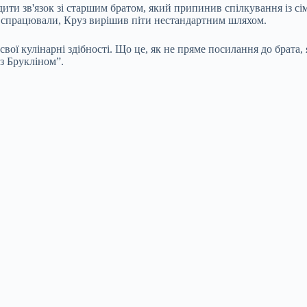
дити зв'язок зі старшим братом, який припинив спілкування із
сі
е спрацювали, Круз вирішив піти нестандартним шляхом.
вої кулінарні здібності. Що це, як не пряме посилання до брата,
 з Брукліном”.