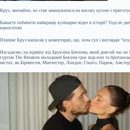
Круз, звичайно, не став замахуватися на високу кухню і пригот
Бажаєте побачити найкраще кулінарне відео в історії? Тоді не д
напоготові
Пізніше Круз написав у коментарях, що, хоча суп і виглядав “оги
Нагадаємо, на відміну від Брукліна Бекхема, який довгий час не
гуртом The Breakers молодший Бекхем грає інді-поп та британськ
містах, як Бірмінгем, Манчестер, Лондон, Глазго, Париж, Амстер