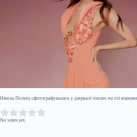
Нікола Пельтц сфотографувалась у дзеркалі топлес на тлі ворожн
Submit Rating
Rate this item:
No votes yet.