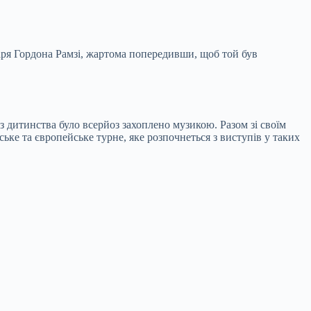
харя Гордона Рамзі, жартома попередивши, щоб той був
з дитинства було всерйоз захоплено музикою. Разом зі своїм
ьке та європейське турне, яке розпочнеться з виступів у таких