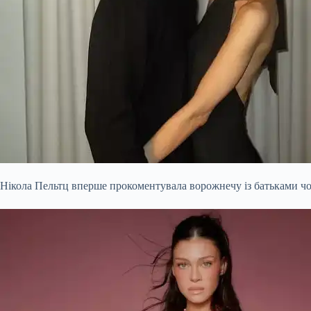
Нікола Пельтц вперше прокоментувала ворожнечу із батьками чо