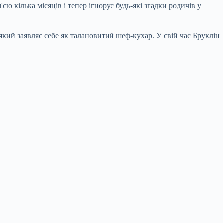
м'єю кілька місяців і тепер ігнорує будь-які згадки родичів у
 який заявляє себе як талановитий шеф-кухар. У свій час Бруклін