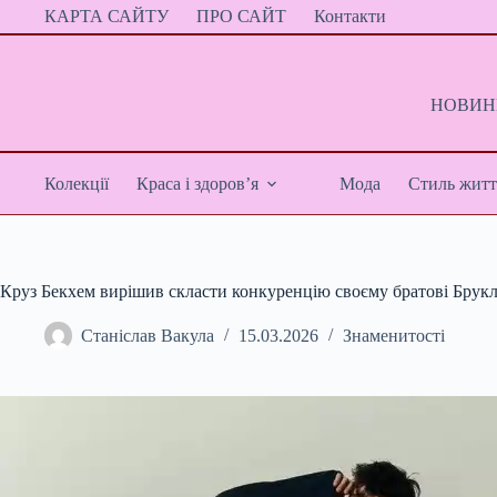
Перейти
КАРТА САЙТУ
ПРО САЙТ
Контакти
до
вмісту
НОВИНИ
Колекції
Краса і здоров’я
Мода
Стиль житт
Круз Бекхем вирішив скласти конкуренцію своєму братові Брукл
Станіслав Вакула
15.03.2026
Знаменитості