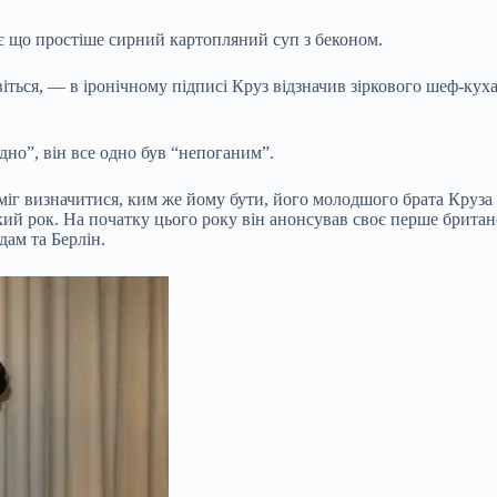
ує що простіше сирний картопляний суп з беконом.
ивіться, — в іронічному підписі Круз відзначив зіркового шеф-ку
дно”, він все одно був “непоганим”.
 міг визначитися, ким же йому бути, його молодшого брата Круза 
ий рок. На початку цього року він анонсував своє перше британс
дам та Берлін.